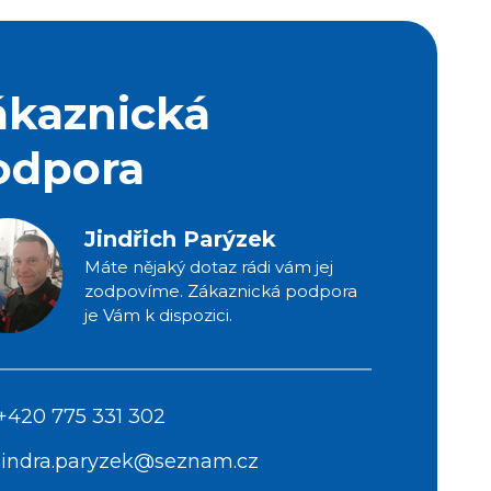
ákaznická
odpora
Jindřich Parýzek
Máte nějaký dotaz rádi vám jej
zodpovíme. Zákaznická podpora
je Vám k dispozici.
+420 775 331 302
jindra.paryzek@seznam.cz