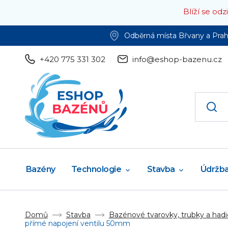
Blíží se od
Odběrná místa Břvany a Pra
+420 775 331 302
info@eshop-bazenu.cz
Bazény
Technologie
Stavba
Údržb
Domů
Stavba
Bazénové tvarovky, trubky a hadi
přímé napojení ventilu 50mm