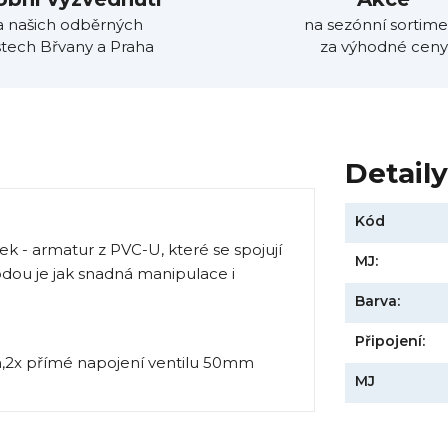
a našich odběrných
na sezónní sortime
tech Břvany a Praha
za výhodné ceny
Detail
Kód
ek - armatur z PVC-U, které se spojují
MJ:
ou je jak snadná manipulace i
Barva:
Připojení:
MJ