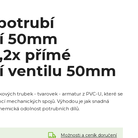
potrubí
ní 50mm
,2x přímé
í ventilu 50mm
akových trubek - tvarovek - armatur z PVC-U, které se
cí mechanických spojů. Výhodou je jak snadná
hemická odolnost potrubních dílů.
Možnosti a ceník doručení