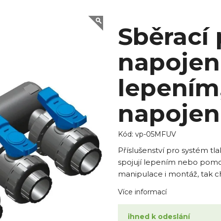
Sběrací 
napoje
lepením
napojen
Kód:
vp-05MFUV
Příslušenství pro systém tl
spojují lepením nebo pomo
manipulace i montáž, tak c
Více informací
ihned k odeslání