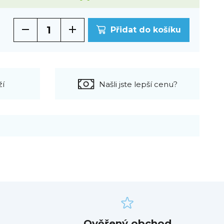
Přidat do košíku
ží
Našli jste lepší cenu?
Ověřený obchod