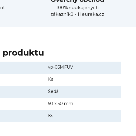
nt
100% spokojených
zákazníků - Heureka.cz
y produktu
vp-05MFUV
Ks
Šedá
50 x 50 mm
Ks