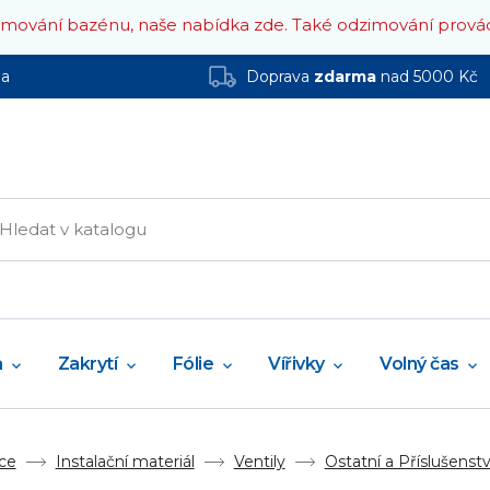
zimování bazénu, naše nabídka zde.
Také odzimování prová
ha
Doprava
zdarma
nad 5000 Kč
a
Zakrytí
Fólie
Vířivky
Volný čas
ce
Instalační materiál
Ventily
Ostatní a Příslušenství