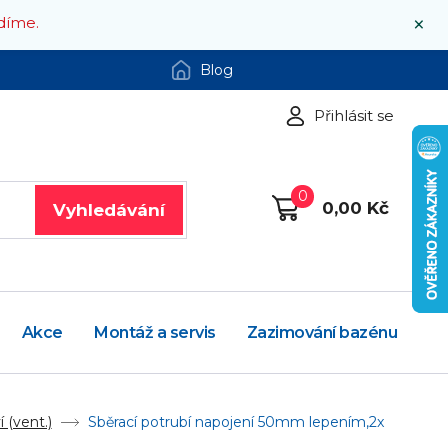
×
díme.
Blog
Přihlásit se
0
0,00 Kč
Vyhledávání
Akce
Montáž a servis
Zazimování bazénu
 (vent.)
Sběrací potrubí napojení 50mm lepením,2x