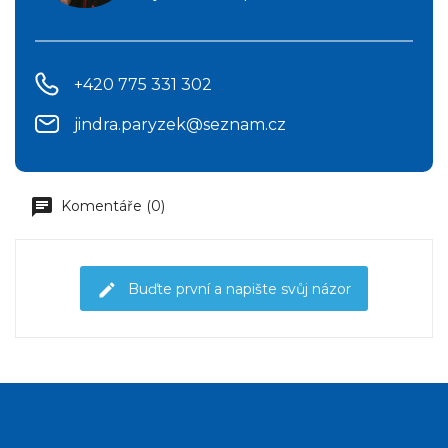
+420 775 331 302
jindra.paryzek@seznam.cz
Komentáře (0)
Buďte první a napište svůj názor