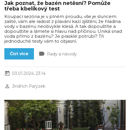
Jak poznat, že bazén netěsní? Pomůže
třeba kbelíkový test
Koupací sezóna je v plném proudu, vše je sluncem
zalité, vám ale radost z plavání kazí zjištění, že hladina
vody v bazénu neobvykle klesá. A tak dopouštíte a
dopouštíte a lámete si hlavu nad příčinou. Uniká snad
voda přímo z bazénu? Je prasklé potrubí? Tři
jednoduché testy vám to objasní.
label
Číst více
Rady a návody
today
03.01.2024, 23:14
perm_identity
Jindřich Parýzek