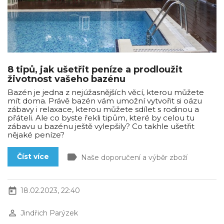
8 tipů, jak ušetřit peníze a prodloužit
životnost vašeho bazénu
Bazén je jedna z nejúžasnějších věcí, kterou můžete
mít doma. Právě bazén vám umožní vytvořit si oázu
zábavy i relaxace, kterou můžete sdílet s rodinou a
přáteli. Ale co byste řekli tipům, které by celou tu
zábavu u bazénu ještě vylepšily? Co takhle ušetřit
nějaké peníze?
label
Číst více
Naše doporučení a výběr zboží
today
18.02.2023, 22:40
perm_identity
Jindřich Parýzek