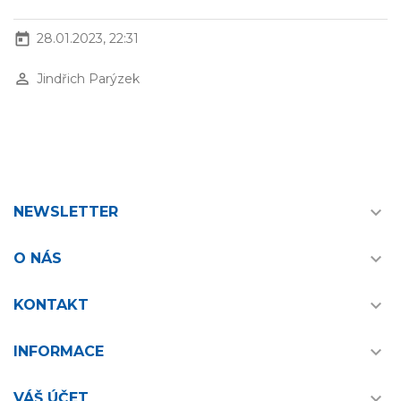
today
28.01.2023, 22:31
perm_identity
Jindřich Parýzek

NEWSLETTER

O NÁS

KONTAKT

INFORMACE

VÁŠ ÚČET