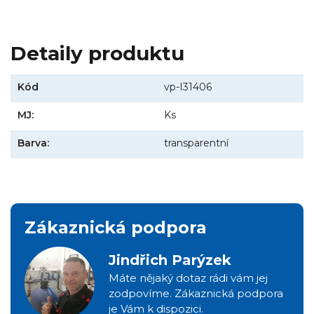
Detaily produktu
Kód
vp-I31406
MJ:
Ks
Barva:
transparentní
Zákaznická podpora
Jindřich Parýzek
Máte nějaký dotaz rádi vám jej
zodpovíme. Zákaznická podpora
je Vám k dispozici.