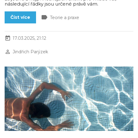
následující řádky jsou určené právě vám.
label
Číst více
Teorie a praxe
today
17.03.2025, 21:12
perm_identity
Jindřich Parýzek