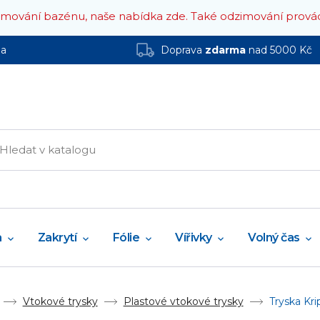
zimování bazénu, naše nabídka zde.
Také odzimování prová
ha
Doprava
zdarma
nad 5000 Kč
a
Zakrytí
Fólie
Vířivky
Volný čas
Vtokové trysky
Plastové vtokové trysky
Tryska Kr