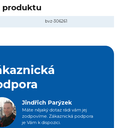
y produktu
bvz-306261
ákaznická
odpora
Jindřich Parýzek
Máte nějaký dotaz rádi vám jej
zodpovíme. Zákaznická podpora
je Vám k dispozici.