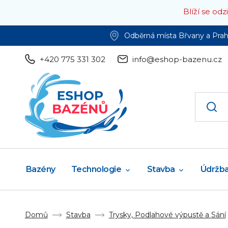
Blíží se od
Odběrná místa Břvany a Pra
+420 775 331 302
info@eshop-bazenu.cz
Bazény
Technologie
Stavba
Údržb
Domů
Stavba
Trysky, Podlahové výpustě a Sání