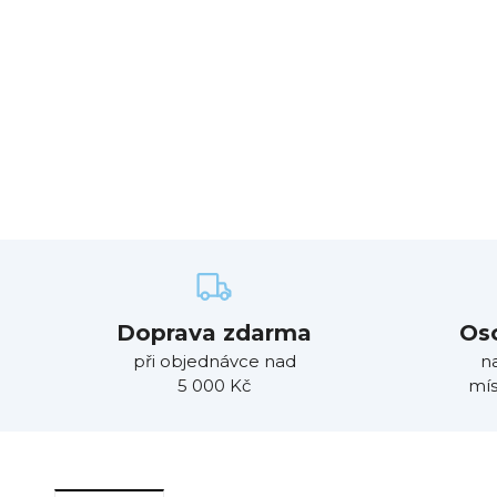
Doprava zdarma
Os
při objednávce nad
n
5 000 Kč
mís