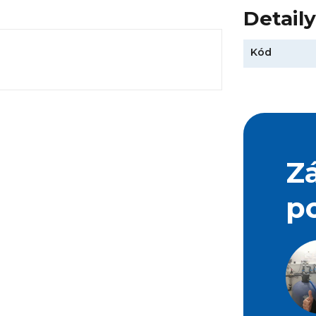
Detail
Kód
Z
p