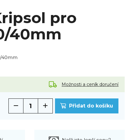
ripsol pro
50/40mm
50/40mm
Možnosti a ceník doručení
Přidat do košíku
ží
Našli jste lepší cenu?