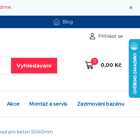
×
díme.
Blog
Přihlásit se
0
0,00 Kč
Vyhledávání
Akce
Montáž a servis
Zazimování bazénu
ipsol pro beton 50/40mm