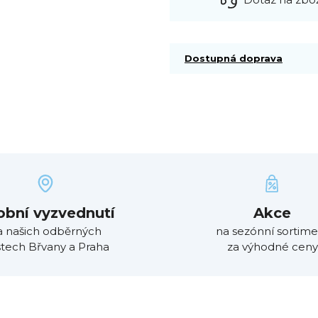
Dostupná doprava
obní vyzvednutí
Akce
a našich odběrných
na sezónní sortime
tech Břvany a Praha
za výhodné ceny