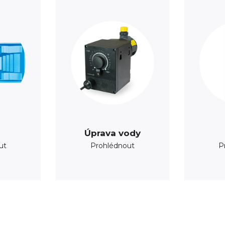
Úprava vody
ut
Prohlédnout
P