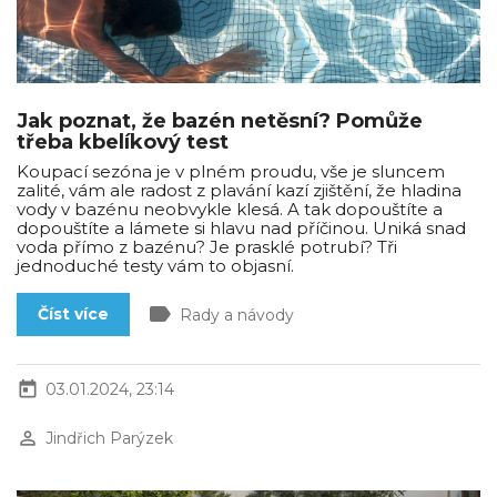
Jak poznat, že bazén netěsní? Pomůže
třeba kbelíkový test
Koupací sezóna je v plném proudu, vše je sluncem
zalité, vám ale radost z plavání kazí zjištění, že hladina
vody v bazénu neobvykle klesá. A tak dopouštíte a
dopouštíte a lámete si hlavu nad příčinou. Uniká snad
voda přímo z bazénu? Je prasklé potrubí? Tři
jednoduché testy vám to objasní.
label
Číst více
Rady a návody
today
03.01.2024, 23:14
perm_identity
Jindřich Parýzek