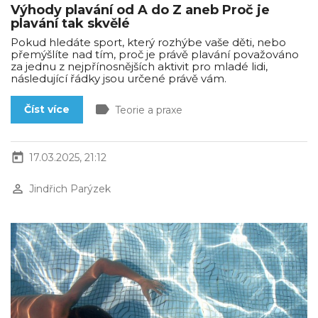
Výhody plavání od A do Z aneb Proč je
plavání tak skvělé
Pokud hledáte sport, který rozhýbe vaše děti, nebo
přemýšlíte nad tím, proč je právě plavání považováno
za jednu z nejpřínosnějších aktivit pro mladé lidi,
následující řádky jsou určené právě vám.
label
Číst více
Teorie a praxe
today
17.03.2025, 21:12
perm_identity
Jindřich Parýzek