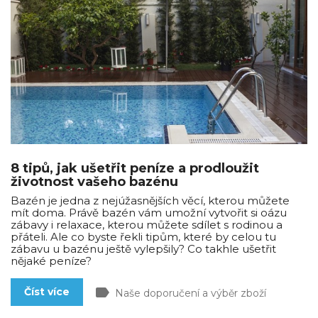
8 tipů, jak ušetřit peníze a prodloužit
životnost vašeho bazénu
Bazén je jedna z nejúžasnějších věcí, kterou můžete
mít doma. Právě bazén vám umožní vytvořit si oázu
zábavy i relaxace, kterou můžete sdílet s rodinou a
přáteli. Ale co byste řekli tipům, které by celou tu
zábavu u bazénu ještě vylepšily? Co takhle ušetřit
nějaké peníze?
label
Číst více
Naše doporučení a výběr zboží