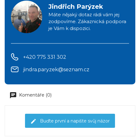
Jindřich Parýzek
Máte nějaký dotaz rádi vám jej
zodpovíme. Zákaznická podpora
je Vám k dispozici.
+420 775 331 302
jindra.paryzek@seznam.cz
Komentáře (0)
Buďte první a napište svůj názor