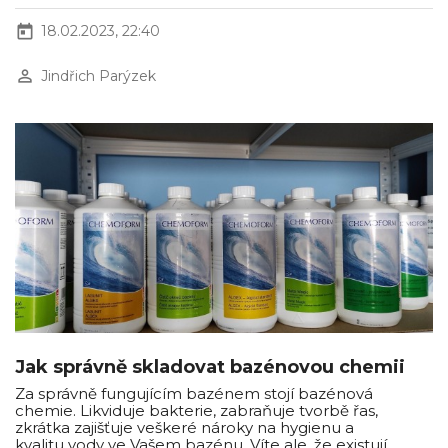
today
18.02.2023, 22:40
perm_identity
Jindřich Parýzek
Jak správně skladovat bazénovou chemii
Za správně fungujícím bazénem stojí bazénová
chemie. Likviduje bakterie, zabraňuje tvorbě řas,
zkrátka zajišťuje veškeré nároky na hygienu a
kvalitu vody ve Vašem bazénu. Víte ale, že existují