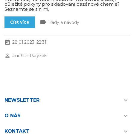
důležité pokyny pro skladování bazénové chemie?
Seznamte se s nimi.
label
Číst více
Rady a návody
today
28.01.2023, 22:31
perm_identity
Jindřich Parýzek

NEWSLETTER

O NÁS

KONTAKT