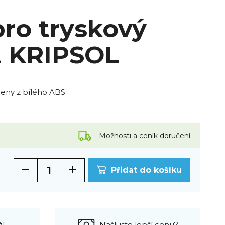
pro tryskový
 KRIPSOL
beny z bílého ABS
Možnosti a ceník doručení
Přidat do košíku
ží
Našli jste lepší cenu?