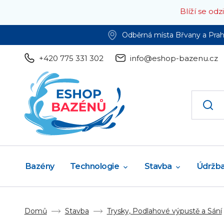
Blíží se od
Odběrná místa Břvany a Pra
+420 775 331 302
info@eshop-bazenu.cz
Bazény
Technologie
Stavba
Údržb
Domů
Stavba
Trysky, Podlahové výpustě a Sání