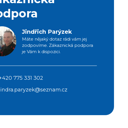
odpora
Jindřich Parýzek
Máte nějaký dotaz rádi vám jej
zodpovíme. Zákaznická podpora
je Vám k dispozici.
+420 775 331 302
jindra.paryzek@seznam.cz