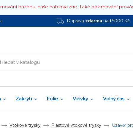
zimování bazénu, naše nabídka zde.
Také odzimování prová
ha
Doprava
zdarma
nad 5000 Kč
a
Zakrytí
Fólie
Vířivky
Volný čas
Vtokové trysky
Plastové vtokové trysky
Uzávěr pr