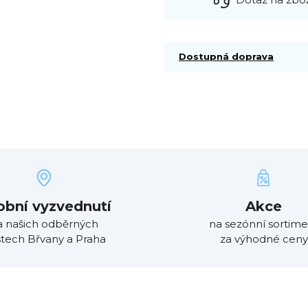
Dostupná doprava
obní vyzvednutí
Akce
a našich odběrných
na sezónní sortime
tech Břvany a Praha
za výhodné ceny