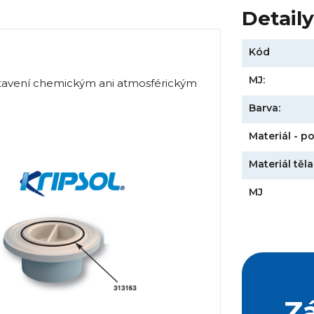
Detail
Kód
MJ:
tavení chemickým ani atmosférickým
Barva:
Materiál - p
Materiál těla
MJ
Z