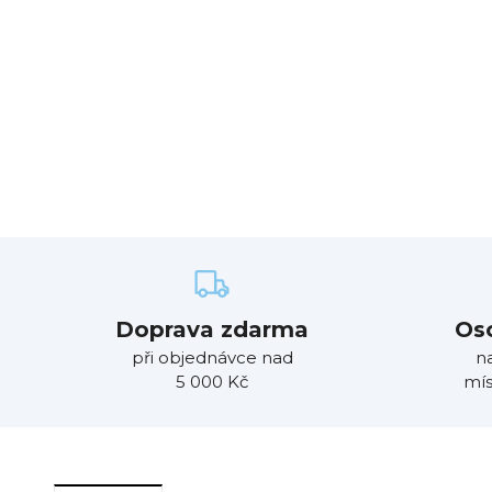
Doprava zdarma
Os
při objednávce nad
n
5 000 Kč
mís