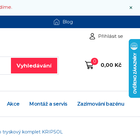
×
díme.
Blog
Přihlásit se
0
0,00 Kč
Vyhledávání
Akce
Montáž a servis
Zazimování bazénu
o tryskový komplet KRIPSOL