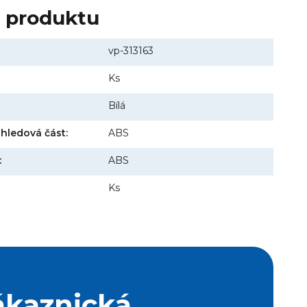
y produktu
vp-313163
Ks
Bílá
ohledová část:
ABS
:
ABS
Ks
ákaznická