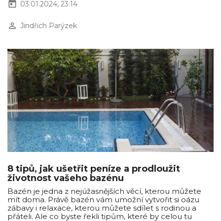
today
03.01.2024, 23:14
perm_identity
Jindřich Parýzek
8 tipů, jak ušetřit peníze a prodloužit
životnost vašeho bazénu
Bazén je jedna z nejúžasnějších věcí, kterou můžete
mít doma. Právě bazén vám umožní vytvořit si oázu
zábavy i relaxace, kterou můžete sdílet s rodinou a
přáteli. Ale co byste řekli tipům, které by celou tu