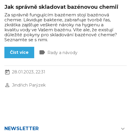
Jak správně skladovat bazénovou chemii
Za správně fungujícím bazénem stojí bazénová
chemie. Likviduje bakterie, zabraňuje tvorbě řas,
zkrátka zajišťuje veškeré nároky na hygienu a
kvalitu vody ve Vašem bazénu. Víte ale, že existují
důležité pokyny pro skladování bazénové chemie?
Seznamte se s nimi.
label
Číst více
Rady a návody
today
28.01.2023, 22:31
perm_identity
Jindřich Parýzek

NEWSLETTER