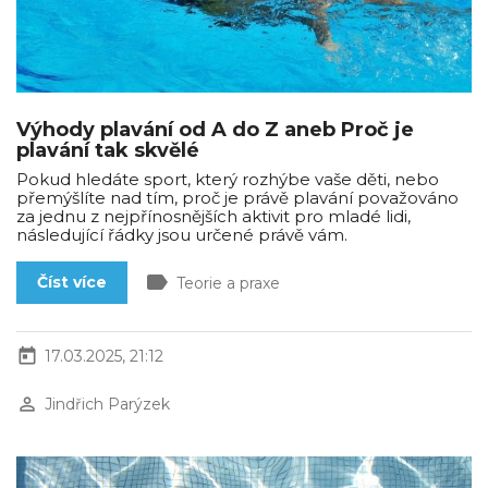
Výhody plavání od A do Z aneb Proč je
plavání tak skvělé
Pokud hledáte sport, který rozhýbe vaše děti, nebo
přemýšlíte nad tím, proč je právě plavání považováno
za jednu z nejpřínosnějších aktivit pro mladé lidi,
následující řádky jsou určené právě vám.
label
Číst více
Teorie a praxe
today
17.03.2025, 21:12
perm_identity
Jindřich Parýzek