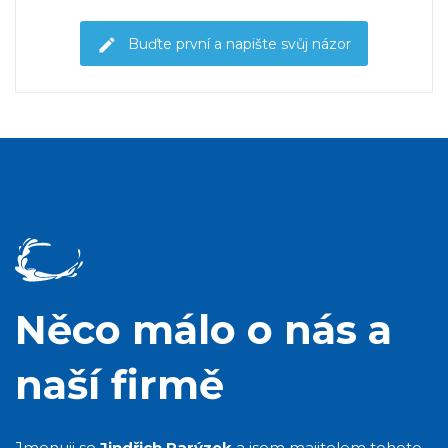
Buďte první a napište svůj názor
Něco málo o nás a
naší firmě
Jmenuji se
Jindřich Parýzek
a jsem majitelem tohoto