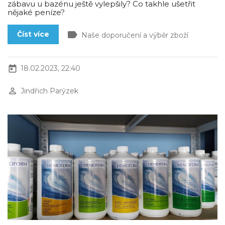
zábavu u bazénu ještě vylepšily? Co takhle ušetřit
nějaké peníze?
label
Číst více
Naše doporučení a výběr zboží
today
18.02.2023, 22:40
perm_identity
Jindřich Parýzek