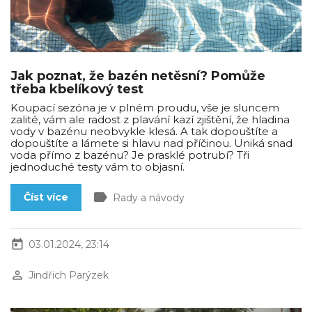
Jak poznat, že bazén netěsní? Pomůže
třeba kbelíkový test
Koupací sezóna je v plném proudu, vše je sluncem
zalité, vám ale radost z plavání kazí zjištění, že hladina
vody v bazénu neobvykle klesá. A tak dopouštíte a
dopouštíte a lámete si hlavu nad příčinou. Uniká snad
voda přímo z bazénu? Je prasklé potrubí? Tři
jednoduché testy vám to objasní.
label
Číst více
Rady a návody
today
03.01.2024, 23:14
perm_identity
Jindřich Parýzek