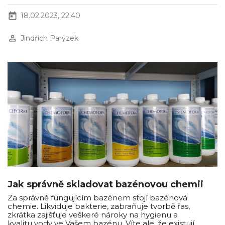
today
18.02.2023, 22:40
perm_identity
Jindřich Parýzek
Jak správně skladovat bazénovou chemii
Za správně fungujícím bazénem stojí bazénová
chemie. Likviduje bakterie, zabraňuje tvorbě řas,
zkrátka zajišťuje veškeré nároky na hygienu a
kvalitu vody ve Vašem bazénu. Víte ale, že existují