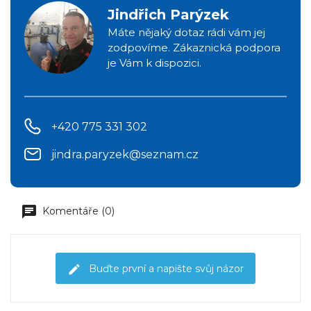
Jindřich Parýzek
Máte nějaký dotaz rádi vám jej
zodpovíme. Zákaznická podpora
je Vám k dispozici.
+420 775 331 302
jindra.paryzek@seznam.cz
Komentáře (0)
Buďte první a napište svůj názor