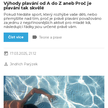
Výhody plavání od A do Z aneb Proč je
plavání tak skvělé
Pokud hledáte sport, který rozhýbe vaše děti, nebo
přemýšlíte nad tím, proč je právě plavání považováno
za jednu z nejpřínosnějších aktivit pro mladé lidi,
následující řádky jsou určené právě vám.
label
Číst více
Teorie a praxe
today
17.03.2025, 21:12
perm_identity
Jindřich Parýzek