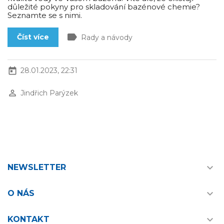
důležité pokyny pro skladování bazénové chemie?
Seznamte se s nimi.
label
Číst více
Rady a návody
today
28.01.2023, 22:31
perm_identity
Jindřich Parýzek

NEWSLETTER

O NÁS

KONTAKT