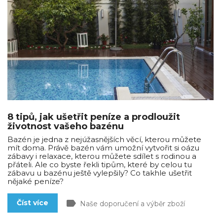
8 tipů, jak ušetřit peníze a prodloužit
životnost vašeho bazénu
Bazén je jedna z nejúžasnějších věcí, kterou můžete
mít doma. Právě bazén vám umožní vytvořit si oázu
zábavy i relaxace, kterou můžete sdílet s rodinou a
přáteli. Ale co byste řekli tipům, které by celou tu
zábavu u bazénu ještě vylepšily? Co takhle ušetřit
nějaké peníze?
label
Číst více
Naše doporučení a výběr zboží