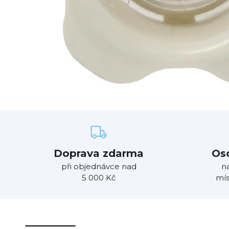
Doprava zdarma
Os
při objednávce nad
n
5 000 Kč
mís