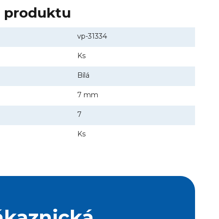
y produktu
vp-31334
Ks
Bílá
7 mm
7
Ks
ákaznická