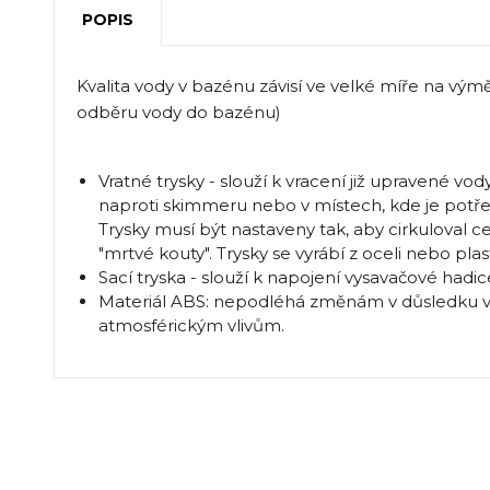
POPIS
Kvalita vody v bazénu závisí ve velké míře na v
odběru vody do bazénu)
Vratné trysky - slouží k vracení již upravené vo
naproti skimmeru nebo v místech, kde je potře
Trysky musí být nastaveny tak, aby cirkuloval c
"mrtvé kouty". Trysky se vyrábí z oceli nebo pla
Sací tryska - slouží k napojení vysavačové hadic
Materiál ABS: nepodléhá změnám v důsledku v
atmosférickým vlivům.