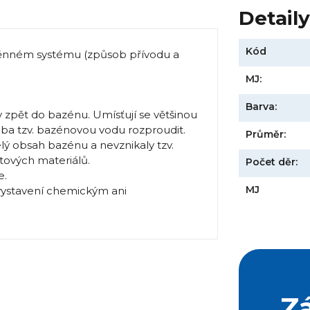
Detail
Kód
ýměnném systému (způsob přívodu a
MJ:
Barva:
dy zpět do bazénu. Umísťují se většinou
ba tzv. bazénovou vodu rozproudit.
Průměr:
elý obsah bazénu a nevznikaly tzv.
stových materiálů.
Počet děr:
e.
MJ
ystavení chemickým ani
Z