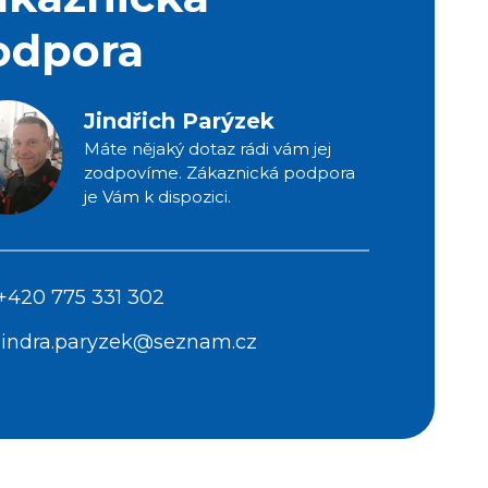
odpora
Jindřich Parýzek
Máte nějaký dotaz rádi vám jej
zodpovíme. Zákaznická podpora
je Vám k dispozici.
+420 775 331 302
jindra.paryzek@seznam.cz