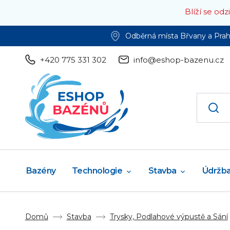
Blíží se od
Odběrná místa Břvany a Pra
+420 775 331 302
info@eshop-bazenu.cz
Bazény
Technologie
Stavba
Údržb
Domů
Stavba
Trysky, Podlahové výpustě a Sání