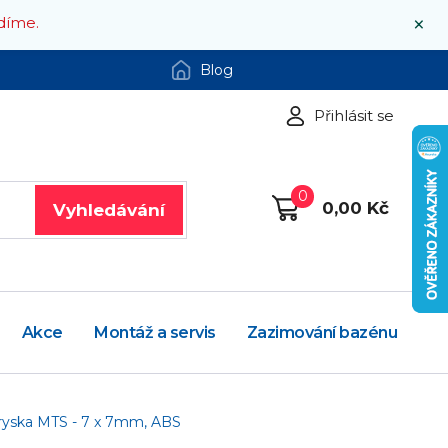
×
díme.
Blog
Přihlásit se
0
0,00 Kč
Vyhledávání
Akce
Montáž a servis
Zazimování bazénu
ryska MTS - 7 x 7mm, ABS