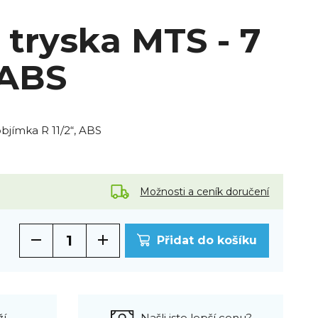
 tryska MTS - 7
 ABS
bjímka R 11/2“, ABS
Možnosti a ceník doručení
Přidat do košíku
ží
Našli jste lepší cenu?