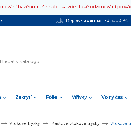
zimování bazénu, naše nabídka zde.
Také odzimování prová
ha
Doprava
zdarma
nad 5000 Kč
a
Zakrytí
Fólie
Vířivky
Volný čas
Vtokové trysky
Plastové vtokové trysky
Vtoková t