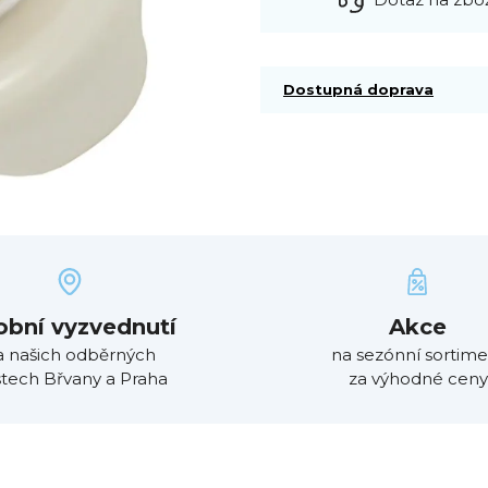
Dostupná doprava
obní vyzvednutí
Akce
a našich odběrných
na sezónní sortime
tech Břvany a Praha
za výhodné ceny