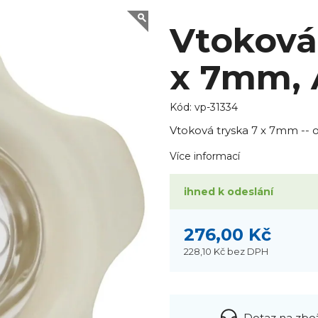
Vtoková
x 7mm,
Kód:
vp-31334
Vtoková tryska 7 x 7mm -- o
Více informací
ihned k odeslání
276,00 Kč
228,10 Kč
bez DPH
Dotaz na zbo