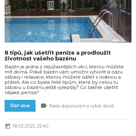
8 tipů, jak ušetřit peníze a prodloužit
životnost vašeho bazénu
Bazén je jedna z nejúžasnějších věcí, kterou můžete
mít doma. Právě bazén vám umožní vytvořit si oázu
zábavy i relaxace, kterou můžete sdílet s rodinou a
přáteli. Ale co byste řekli tipům, které by celou tu
zábavu u bazénu ještě vylepšily? Co takhle ušetřit
nějaké peníze?
label
Číst více
Naše doporučení a výběr zboží
today
18.02.2023, 22:40