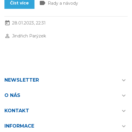
label
Číst více
Rady a návody
today
28.01.2023, 22:31
perm_identity
Jindřich Parýzek

NEWSLETTER

O NÁS

KONTAKT

INFORMACE