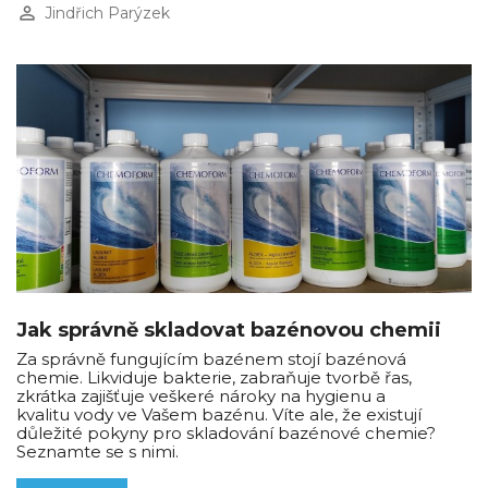
perm_identity
Jindřich Parýzek
Jak správně skladovat bazénovou chemii
Za správně fungujícím bazénem stojí bazénová
chemie. Likviduje bakterie, zabraňuje tvorbě řas,
zkrátka zajišťuje veškeré nároky na hygienu a
kvalitu vody ve Vašem bazénu. Víte ale, že existují
důležité pokyny pro skladování bazénové chemie?
Seznamte se s nimi.