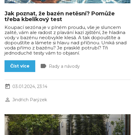
Jak poznat, že bazén netěsní? Pomůže
třeba kbelíkový test
Koupací sezóna je v plném proudu, vše je sluncem
zalité, vám ale radost z plavání kazí zjištění, že hladina
vody v bazénu neobvykle klesá. A tak dopouštíte a
dopouštíte a lámete si hlavu nad příčinou. Uniká snad
voda přímo z bazénu? Je prasklé potrubí? Tři
jednoduché testy vám to objasní.
label
Číst více
Rady a návody
today
03.01.2024, 23:14
perm_identity
Jindřich Parýzek