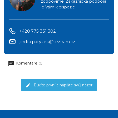
zodpovíme. Zákaznická podpora
je Vám k dispozici.
+420 775 331 302
jindra.paryzek@seznam.cz
Komentáře (0)
Buďte první a napište svůj názor