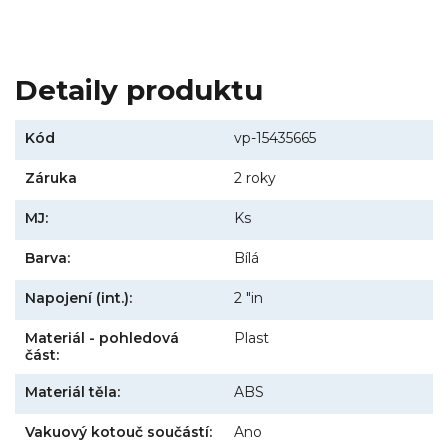
Detaily produktu
Kód
vp-15435665
Záruka
2 roky
MJ:
Ks
Barva:
Bílá
Napojení (int.):
2 "in
Materiál - pohledová
Plast
část:
Materiál těla:
ABS
Vakuový kotouč součástí:
Ano