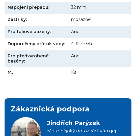
Napojení přepadu:
32 mm
Zástřiky:
mosazné
Pro fóliové bazény:
Ano
Doporučený průtok vody:
4-12 m3/h
Pro předvyrobené
Ano
bazény:
MJ
Ks
Zákaznická podpora
Jindřich Parýzek
Máte nějaký dotaz rádi vám jej