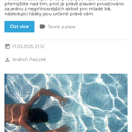
přemýšlíte nad tím, proč je právě plavání považováno
za jednu z nejpřínosnějších aktivit pro mladé lidi,
následující řádky jsou určené právě vám.
label
Číst více
Teorie a praxe
today
17.03.2025, 21:12
perm_identity
Jindřich Parýzek