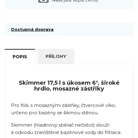
Dostupná doprava
PŘÍLOHY
POPIS
Skimmer 17,5 l s úkosem 6°, široké
hrdlo, mosazné zástřiky
Pro fólii, s mosaznými zástřiky, čtvercové víko,
určeno pro bazény se šikmou stěnou.
Skimmer (hladinový sběrač nečistot) slouží
k odvodu znečištěné bazénové vody do filtrace.