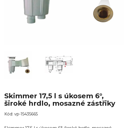
Skimmer 17,5 l s úkosem 6°,
široké hrdlo, mosazné zástřiky
Kód:
vp-15435665
Skimmer 17,5 l s úkosem 6°, široké hrdlo, mosazné