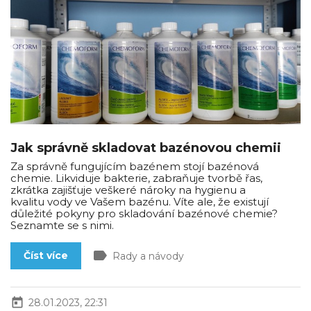
Jak správně skladovat bazénovou chemii
Za správně fungujícím bazénem stojí bazénová
chemie. Likviduje bakterie, zabraňuje tvorbě řas,
zkrátka zajišťuje veškeré nároky na hygienu a
kvalitu vody ve Vašem bazénu. Víte ale, že existují
důležité pokyny pro skladování bazénové chemie?
Seznamte se s nimi.
label
Číst více
Rady a návody
today
28.01.2023, 22:31