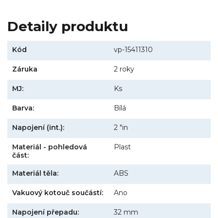
Detaily produktu
Kód
vp-15411310
Záruka
2 roky
MJ:
Ks
Barva:
Bílá
Napojení (int.):
2 "in
Materiál - pohledová
Plast
část:
Materiál těla:
ABS
Vakuový kotouč součástí:
Ano
Napojení přepadu:
32 mm