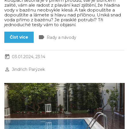
Koupací sezóna je v plném proudu, vše je sluncem
zalité, vám ale radost z plavání kazí zjištění, že hladina
vody v bazénu neobvykle klesá. A tak dopouštíte a
dopouštíte a lámete si hlavu nad příčinou. Uniká snad
voda přímo z bazénu? Je prasklé potrubí? Tři
jednoduché testy vám to objasní.
label
Číst více
Rady a návody
today
03.01.2024, 23:14
perm_identity
Jindřich Parýzek