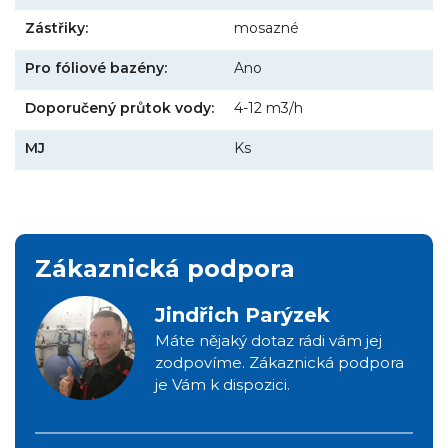
Zástřiky:
mosazné
Pro fóliové bazény:
Ano
Doporučený průtok vody:
4-12 m3/h
MJ
Ks
Zákaznická podpora
Jindřich Parýzek
Máte nějaký dotaz rádi vám jej
zodpovíme. Zákaznická podpora
je Vám k dispozici.