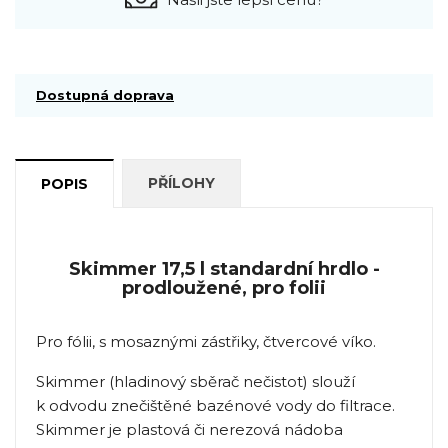
Dostupná doprava
PŘÍLOHY
POPIS
Skimmer 17,5 l standardní hrdlo -
prodloužené, pro folii
Pro fólii, s mosaznými zástřiky, čtvercové víko.
Skimmer (hladinový sběrač nečistot) slouží
k odvodu znečištěné bazénové vody do filtrace.
Skimmer je plastová či nerezová nádoba