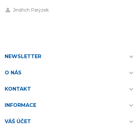
perm_identity
Jindřich Parýzek

NEWSLETTER

O NÁS

KONTAKT

INFORMACE

VÁŠ ÚČET