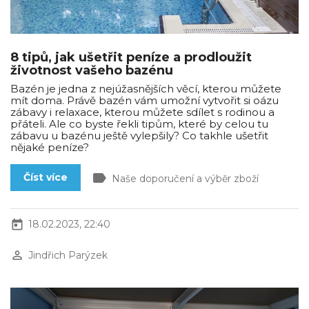
8 tipů, jak ušetřit peníze a prodloužit
životnost vašeho bazénu
Bazén je jedna z nejúžasnějších věcí, kterou můžete
mít doma. Právě bazén vám umožní vytvořit si oázu
zábavy i relaxace, kterou můžete sdílet s rodinou a
přáteli. Ale co byste řekli tipům, které by celou tu
zábavu u bazénu ještě vylepšily? Co takhle ušetřit
nějaké peníze?
label
Číst více
Naše doporučení a výběr zboží
today
18.02.2023, 22:40
perm_identity
Jindřich Parýzek