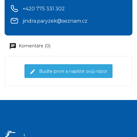
+420 775 331 302
jindra.paryzek@seznam.cz
Komentáře (0)
Buďte první a napište svůj názor