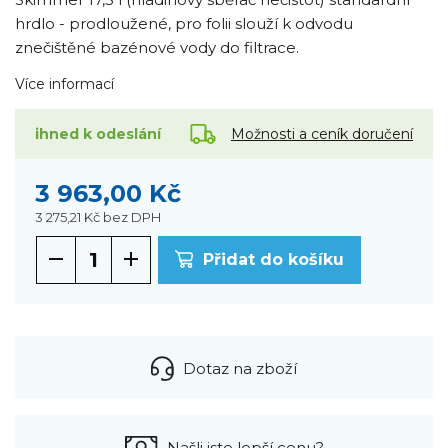
hrdlo - prodloužené, pro folii slouží k odvodu
znečištěné bazénové vody do filtrace.
Více informací
Možnosti a ceník doručení
ihned k odeslání
3 963,00 Kč
3 275,21 Kč
bez DPH
Přidat do košíku
Dotaz na zboží
Našli jste lepší cenu?