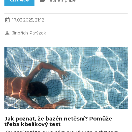
label
Teorie a praxe
today
17.03.2025, 21:12
perm_identity
Jindřich Parýzek
Jak poznat, že bazén netěsní? Pomůže
třeba kbelíkový test