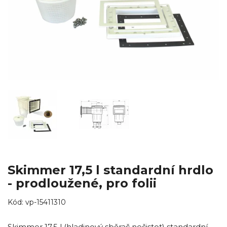
Skimmer 17,5 l standardní hrdlo
- prodloužené, pro folii
Kód:
vp-15411310
Skimmer 17,5 l (hladinový sběrač nečistot) standardní