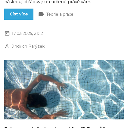
následující řádky jsou určené právě vám.
label
Číst více
Teorie a praxe
today
17.03.2025, 21:12
perm_identity
Jindřich Parýzek