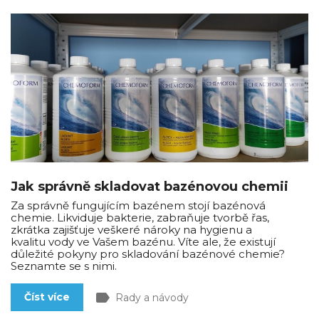
Jak správně skladovat bazénovou chemii
Za správně fungujícím bazénem stojí bazénová
chemie. Likviduje bakterie, zabraňuje tvorbě řas,
zkrátka zajišťuje veškeré nároky na hygienu a
kvalitu vody ve Vašem bazénu. Víte ale, že existují
důležité pokyny pro skladování bazénové chemie?
Seznamte se s nimi.
label
Číst více
Rady a návody