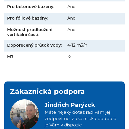
Pro betonové bazény:
Ano
Pro fóliové bazény:
Ano
Možnost prodloužení
Ano
vertikální části:
Doporučený průtok vody:
4-12 m3/h
MJ
Ks
Zákaznická podpora
Jindřich Parýzek
Máte nějaký dotaz rádi vám jej
zodpovíme. Zákaznická podpora
je Vám k dispozici.