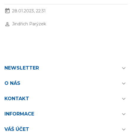
today
28.01.2023, 22:31
perm_identity
Jindřich Parýzek

NEWSLETTER

O NÁS

KONTAKT

INFORMACE

VÁŠ ÚČET