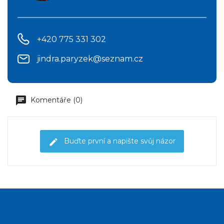
+420 775 331 302
jindra.paryzek@seznam.cz
Komentáře (0)
Buďte první a napište svůj názor