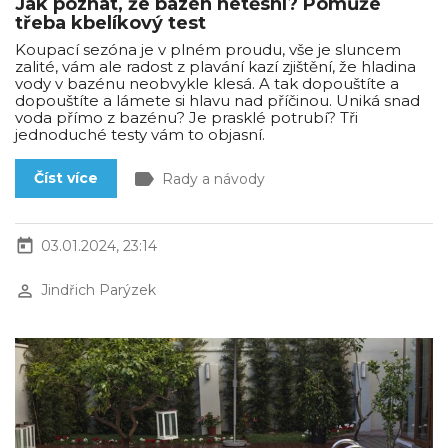
Jak poznat, že bazén netěsní? Pomůže
třeba kbelíkový test
Koupací sezóna je v plném proudu, vše je sluncem
zalité, vám ale radost z plavání kazí zjištění, že hladina
vody v bazénu neobvykle klesá. A tak dopouštíte a
dopouštíte a lámete si hlavu nad příčinou. Uniká snad
voda přímo z bazénu? Je prasklé potrubí? Tři
jednoduché testy vám to objasní.
label
Číst více
Rady a návody
today
03.01.2024, 23:14
perm_identity
Jindřich Parýzek