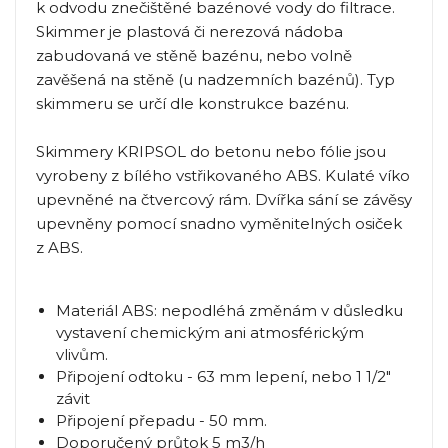
k odvodu znečištěné bazénové vody do filtrace.
Skimmer je plastová či nerezová nádoba
zabudovaná ve stěně bazénu, nebo volně
zavěšená na stěně (u nadzemních bazénů). Typ
skimmeru se určí dle konstrukce bazénu.
Skimmery KRIPSOL do betonu nebo fólie jsou
vyrobeny z bílého vstřikovaného ABS. Kulaté víko
upevněné na čtvercový rám. Dvířka sání se závěsy
upevněny pomocí snadno vyměnitelných osiček
z ABS.
Materiál ABS: nepodléhá změnám v důsledku
vystavení chemickým ani atmosférickým
vlivům.
Připojení odtoku - 63 mm lepení, nebo 1 1/2"
závit
Připojení přepadu - 50 mm.
Doporučený průtok 5 m3/h