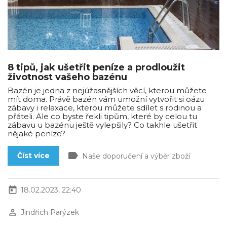
8 tipů, jak ušetřit peníze a prodloužit
životnost vašeho bazénu
Bazén je jedna z nejúžasnějších věcí, kterou můžete
mít doma. Právě bazén vám umožní vytvořit si oázu
zábavy i relaxace, kterou můžete sdílet s rodinou a
přáteli. Ale co byste řekli tipům, které by celou tu
zábavu u bazénu ještě vylepšily? Co takhle ušetřit
nějaké peníze?
label
Číst více
Naše doporučení a výběr zboží
today
18.02.2023, 22:40
perm_identity
Jindřich Parýzek