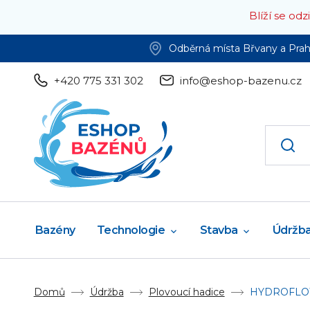
Blíží se od
Odběrná místa Břvany a Pra
+420 775 331 302
info@eshop-bazenu.cz
Bazény
Technologie
Stavba
Údržb
Domů
Údržba
Plovoucí hadice
HYDROFLOT -