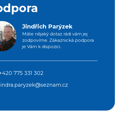
odpora
Jindřich Parýzek
Máte nějaký dotaz rádi vám jej
zodpovíme. Zákaznická podpora
je Vám k dispozici.
+420 775 331 302
jindra.paryzek@seznam.cz