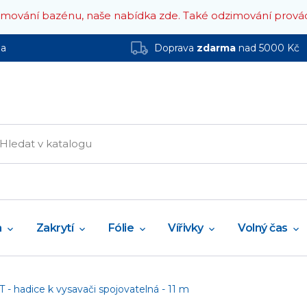
zimování bazénu, naše nabídka zde.
Také odzimování prová
ha
Doprava
zdarma
nad 5000 Kč
a
Zakrytí
Fólie
Vířivky
Volný čas
 hadice k vysavači spojovatelná - 11 m