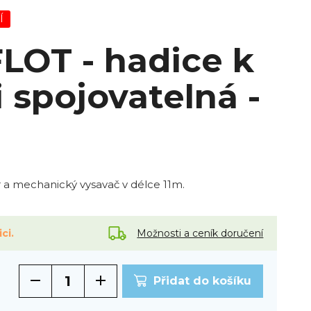
Í
OT - hadice k
 spojovatelná -
 a mechanický vysavač v délce 11m.
Možnosti a ceník doručení
ci.
Přidat do košíku