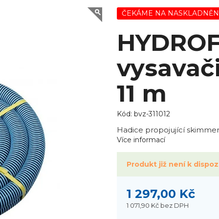
ČEKÁME NA NASKLADNĚN
HYDROFL
vysavači
11 m
Kód:
bvz-311012
Hadice propojující skimmer
Více informací
Produkt již není k dispozi
1 297,00 Kč
1 071,90 Kč
bez DPH