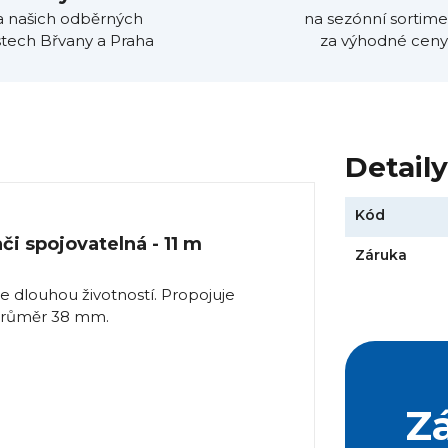
a našich odběrných
na sezónní sortime
tech Břvany a Praha
za výhodné ceny
Detail
Kód
i spojovatelná - 11 m
Záruka
 dlouhou životností. Propojuje
průměr 38 mm.
Z