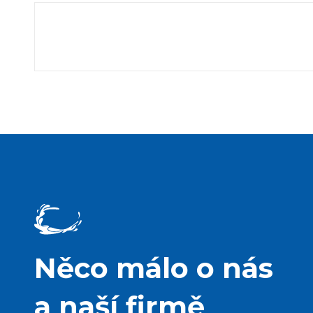
Něco málo o nás
a naší firmě