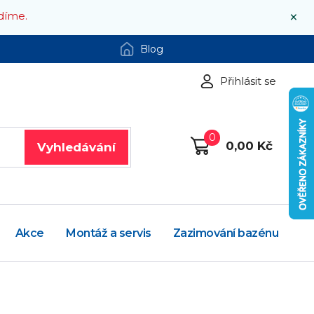
×
díme.
Blog
Přihlásit se
0
0,00 Kč
Vyhledávání
Akce
Montáž a servis
Zazimování bazénu