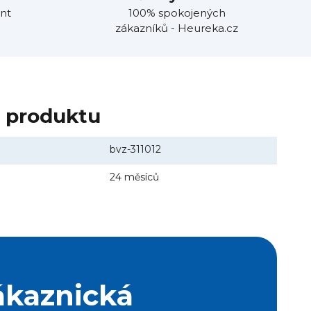
nt
100% spokojených
zákazníků - Heureka.cz
y produktu
bvz-311012
24 měsíců
ákaznická