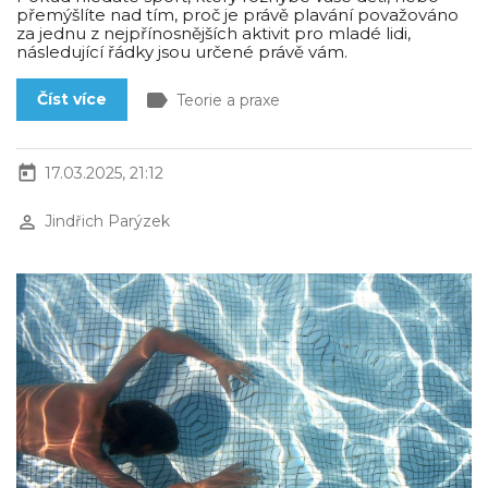
přemýšlíte nad tím, proč je právě plavání považováno
za jednu z nejpřínosnějších aktivit pro mladé lidi,
následující řádky jsou určené právě vám.
label
Číst více
Teorie a praxe
today
17.03.2025, 21:12
perm_identity
Jindřich Parýzek