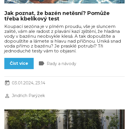
Jak poznat, že bazén netěsní? Pomůže
třeba kbelíkový test
Koupací sezóna je v plném proudu, vše je sluncem
zalité, vám ale radost z plavání kazí zjištění, že hladina
vody v bazénu neobvykle klesá. A tak dopouštíte a
dopouštíte a lámete si hlavu nad příčinou. Uniká snad
voda přímo z bazénu? Je prasklé potrubí? Tři
jednoduché testy vám to objasní.
label
Číst více
Rady a návody
today
03.01.2024, 23:14
perm_identity
Jindřich Parýzek