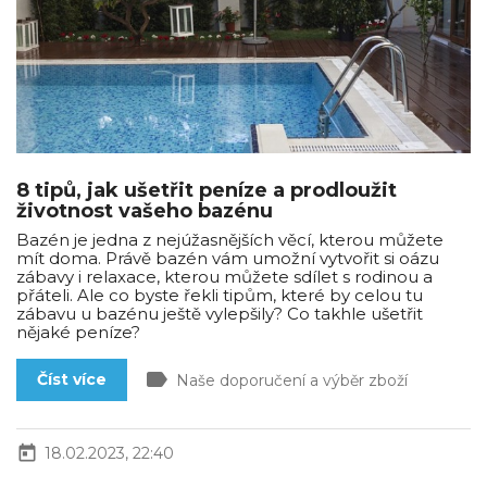
8 tipů, jak ušetřit peníze a prodloužit
životnost vašeho bazénu
Bazén je jedna z nejúžasnějších věcí, kterou můžete
mít doma. Právě bazén vám umožní vytvořit si oázu
zábavy i relaxace, kterou můžete sdílet s rodinou a
přáteli. Ale co byste řekli tipům, které by celou tu
zábavu u bazénu ještě vylepšily? Co takhle ušetřit
nějaké peníze?
label
Číst více
Naše doporučení a výběr zboží
today
18.02.2023, 22:40