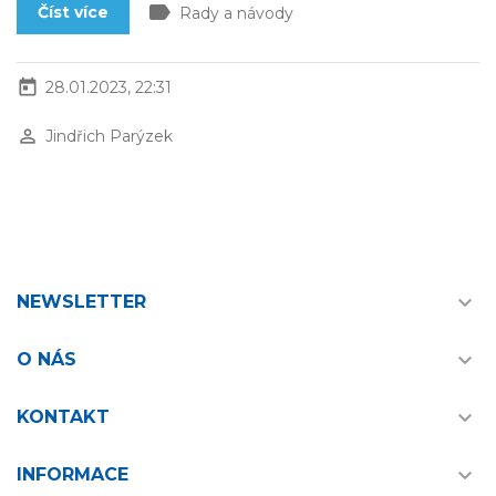
label
Číst více
Rady a návody
today
28.01.2023, 22:31
perm_identity
Jindřich Parýzek

NEWSLETTER

O NÁS

KONTAKT

INFORMACE