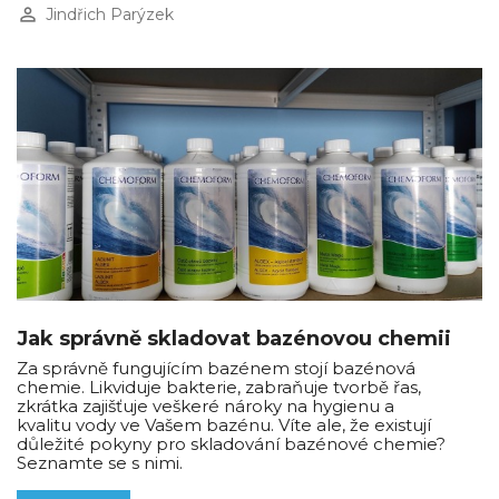
perm_identity
Jindřich Parýzek
Jak správně skladovat bazénovou chemii
Za správně fungujícím bazénem stojí bazénová
chemie. Likviduje bakterie, zabraňuje tvorbě řas,
zkrátka zajišťuje veškeré nároky na hygienu a
kvalitu vody ve Vašem bazénu. Víte ale, že existují
důležité pokyny pro skladování bazénové chemie?
Seznamte se s nimi.