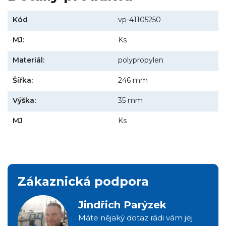
Kód
vp-41105250
MJ:
Ks
Materiál:
polypropylen
Šířka:
246 mm
Výška:
35 mm
MJ
Ks
Zákaznická podpora
Jindřich Parýzek
Máte nějaký dotaz rádi vám jej