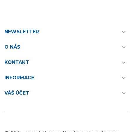

NEWSLETTER

O NÁS

KONTAKT

INFORMACE

VÁŠ ÚČET