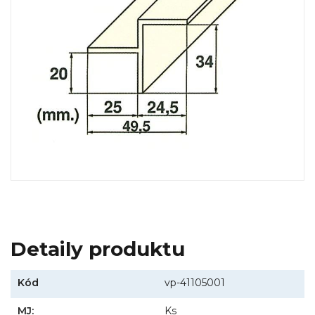
Detaily produktu
Kód
vp-41105001
MJ:
Ks