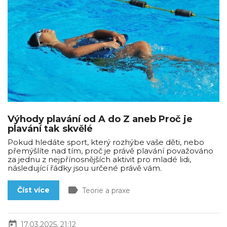
Výhody plavání od A do Z aneb Proč je
plavání tak skvělé
Pokud hledáte sport, který rozhýbe vaše děti, nebo
přemýšlíte nad tím, proč je právě plavání považováno
za jednu z nejpřínosnějších aktivit pro mladé lidi,
následující řádky jsou určené právě vám.
label
Číst více
Teorie a praxe
today
17.03.2025, 21:12