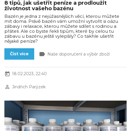
8 tipů, jak ušetřit peníze a prodloužit
životnost vašeho bazénu
Bazén je jedna z nejúžasnějších věcí, kterou můžete
mít doma. Právě bazén vám umožní vytvořit si oázu
zábavy i relaxace, kterou můžete sdílet s rodinou a
přáteli. Ale co byste řekli tipům, které by celou tu
zábavu u bazénu ještě vylepšily? Co takhle ušetřit
nějaké peníze?
label
Číst více
Naše doporučení a výběr zboží
today
18.02.2023, 22:40
perm_identity
Jindřich Parýzek