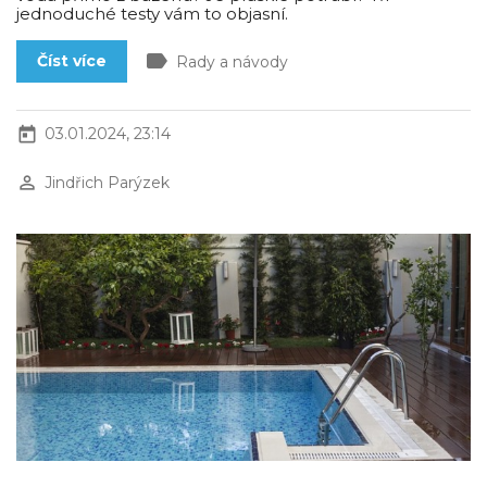
jednoduché testy vám to objasní.
label
Číst více
Rady a návody
today
03.01.2024, 23:14
perm_identity
Jindřich Parýzek