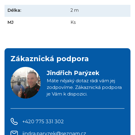
Délka:
2 m
MJ
Ks
Zákaznická podpora
Jindřich Parýzek
Máte nějaký dotaz rádi vám jej
zodpovíme. Zákaznická podpora
je Vám k dispozici.
+420 775 331 302
jindra.paryzek@seznam.cz