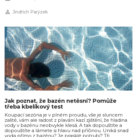
perm_identity
Jindřich Parýzek
Jak poznat, že bazén netěsní? Pomůže
třeba kbelíkový test
Koupací sezóna je v plném proudu, vše je sluncem
zalité, vám ale radost z plavání kazí zjištění, že hladina
vody v bazénu neobvykle klesá. A tak dopouštíte a
dopouštíte a lámete si hlavu nad příčinou. Uniká snad
voda přímo z bazénu? Je prasklé potrubí? Tři