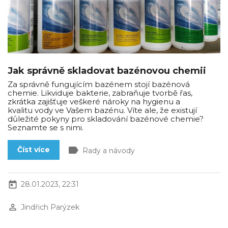
Jak správně skladovat bazénovou chemii
Za správně fungujícím bazénem stojí bazénová
chemie. Likviduje bakterie, zabraňuje tvorbě řas,
zkrátka zajišťuje veškeré nároky na hygienu a
kvalitu vody ve Vašem bazénu. Víte ale, že existují
důležité pokyny pro skladování bazénové chemie?
Seznamte se s nimi.
label
Číst více
Rady a návody
today
28.01.2023, 22:31
perm_identity
Jindřich Parýzek