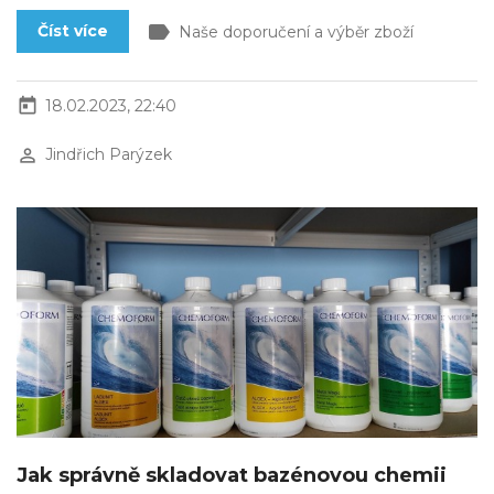
label
Číst více
Naše doporučení a výběr zboží
today
18.02.2023, 22:40
perm_identity
Jindřich Parýzek
Jak správně skladovat bazénovou chemii