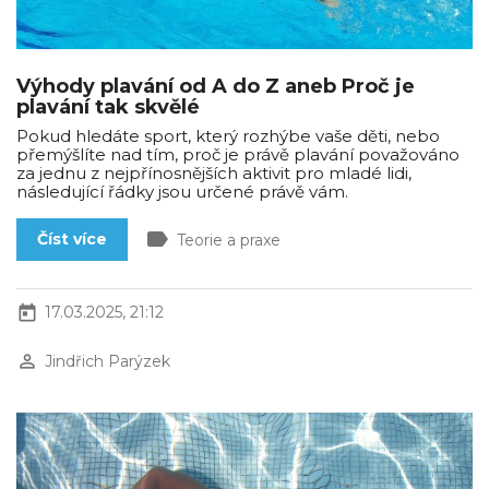
Výhody plavání od A do Z aneb Proč je
plavání tak skvělé
Pokud hledáte sport, který rozhýbe vaše děti, nebo
přemýšlíte nad tím, proč je právě plavání považováno
za jednu z nejpřínosnějších aktivit pro mladé lidi,
následující řádky jsou určené právě vám.
label
Číst více
Teorie a praxe
today
17.03.2025, 21:12
perm_identity
Jindřich Parýzek