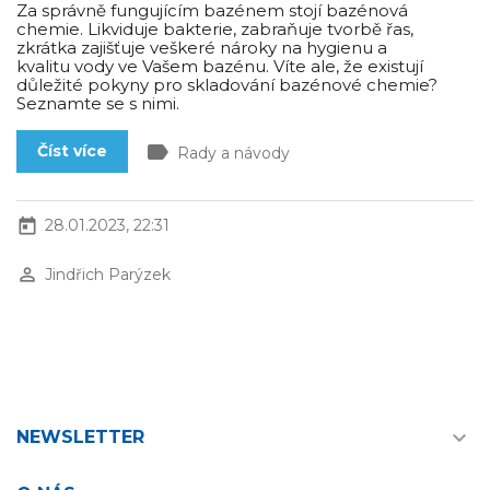
Za správně fungujícím bazénem stojí bazénová
chemie. Likviduje bakterie, zabraňuje tvorbě řas,
zkrátka zajišťuje veškeré nároky na hygienu a
kvalitu vody ve Vašem bazénu. Víte ale, že existují
důležité pokyny pro skladování bazénové chemie?
Seznamte se s nimi.
label
Číst více
Rady a návody
today
28.01.2023, 22:31
perm_identity
Jindřich Parýzek

NEWSLETTER