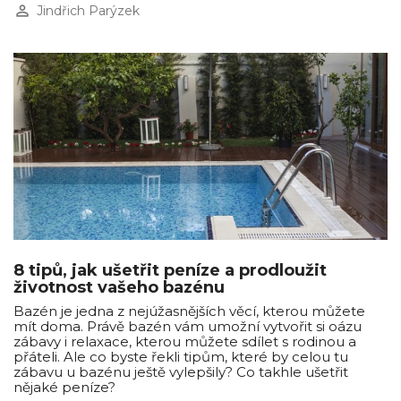
perm_identity
Jindřich Parýzek
8 tipů, jak ušetřit peníze a prodloužit
životnost vašeho bazénu
Bazén je jedna z nejúžasnějších věcí, kterou můžete
mít doma. Právě bazén vám umožní vytvořit si oázu
zábavy i relaxace, kterou můžete sdílet s rodinou a
přáteli. Ale co byste řekli tipům, které by celou tu
zábavu u bazénu ještě vylepšily? Co takhle ušetřit
nějaké peníze?