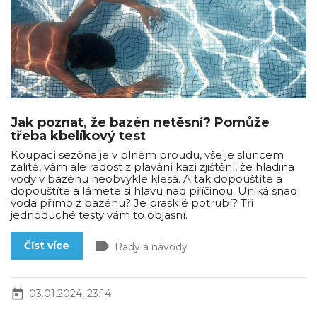
Jak poznat, že bazén netěsní? Pomůže
třeba kbelíkový test
Koupací sezóna je v plném proudu, vše je sluncem
zalité, vám ale radost z plavání kazí zjištění, že hladina
vody v bazénu neobvykle klesá. A tak dopouštíte a
dopouštíte a lámete si hlavu nad příčinou. Uniká snad
voda přímo z bazénu? Je prasklé potrubí? Tři
jednoduché testy vám to objasní.
label
Číst více
Rady a návody
today
03.01.2024, 23:14