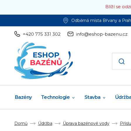
Blíží se od
Odběrná místa Břvany a Pra
+420 775 331 302
info@eshop-bazenu.cz
Bazény
Technologie
Stavba
Údržb
Domů
Údržba
Úprava bazénové vody
Přísl