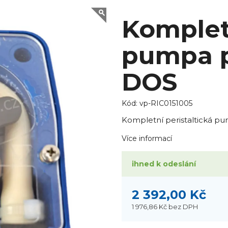
Kompletn
pumpa p
DOS
Kód:
vp-RIC0151005
Kompletní peristaltická p
Více informací
ihned k odeslání
2 392,00 Kč
1 976,86 Kč
bez DPH