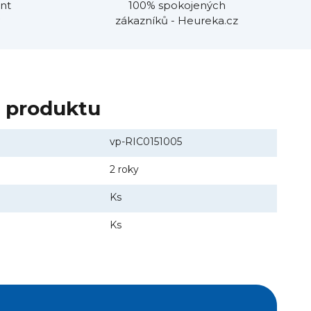
nt
100% spokojených
zákazníků - Heureka.cz
y produktu
vp-RIC0151005
2 roky
Ks
Ks