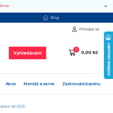
×
díme.
Blog
Přihlásit se
0
0,00 Kč
Vyhledávání
Akce
Montáž a servis
Zazimování bazénu
stanice VA DOS