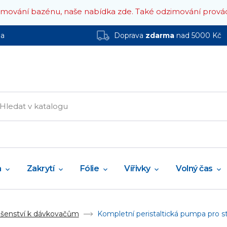
zimování bazénu, naše nabídka zde.
Také odzimování prová
ha
Doprava
zdarma
nad 5000 Kč
a
Zakrytí
Fólie
Vířivky
Volný čas
ušenství k dávkovačům
Kompletní peristaltická pumpa pro 