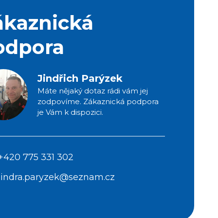
ákaznická
odpora
Jindřich Parýzek
Máte nějaký dotaz rádi vám jej
zodpovíme. Zákaznická podpora
je Vám k dispozici.
+420 775 331 302
jindra.paryzek@seznam.cz