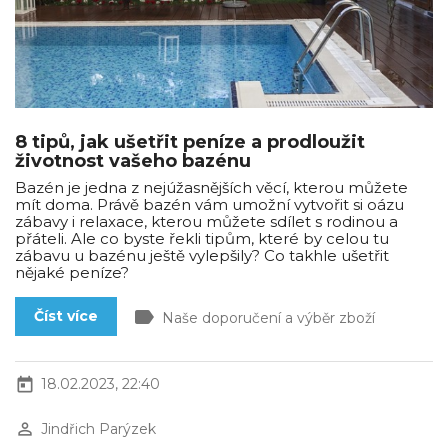
8 tipů, jak ušetřit peníze a prodloužit
životnost vašeho bazénu
Bazén je jedna z nejúžasnějších věcí, kterou můžete
mít doma. Právě bazén vám umožní vytvořit si oázu
zábavy i relaxace, kterou můžete sdílet s rodinou a
přáteli. Ale co byste řekli tipům, které by celou tu
zábavu u bazénu ještě vylepšily? Co takhle ušetřit
nějaké peníze?
label
Číst více
Naše doporučení a výběr zboží
today
18.02.2023, 22:40
perm_identity
Jindřich Parýzek