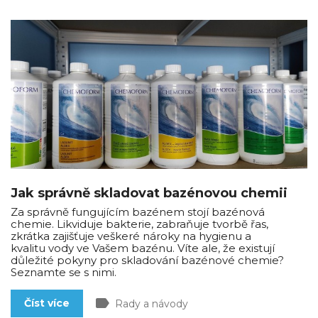
Jak správně skladovat bazénovou chemii
Za správně fungujícím bazénem stojí bazénová
chemie. Likviduje bakterie, zabraňuje tvorbě řas,
zkrátka zajišťuje veškeré nároky na hygienu a
kvalitu vody ve Vašem bazénu. Víte ale, že existují
důležité pokyny pro skladování bazénové chemie?
Seznamte se s nimi.
label
Číst více
Rady a návody