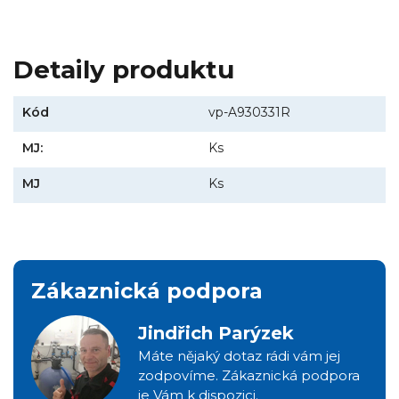
Detaily produktu
Kód
vp-A930331R
MJ:
Ks
MJ
Ks
Zákaznická podpora
Jindřich Parýzek
Máte nějaký dotaz rádi vám jej
zodpovíme. Zákaznická podpora
je Vám k dispozici.