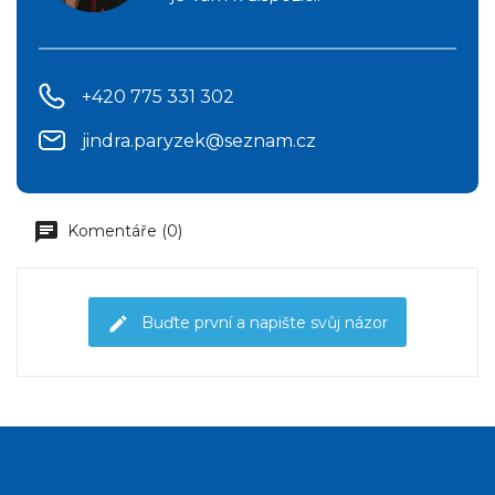
+420 775 331 302
jindra.paryzek@seznam.cz
Komentáře (0)
Buďte první a napište svůj názor