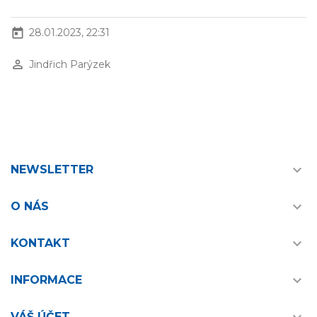
today
28.01.2023, 22:31
perm_identity
Jindřich Parýzek

NEWSLETTER

O NÁS

KONTAKT

INFORMACE
VÁŠ ÚČET