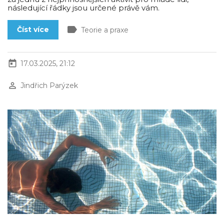
následující řádky jsou určené právě vám.
label
Číst více
Teorie a praxe
today
17.03.2025, 21:12
perm_identity
Jindřich Parýzek