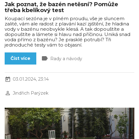
Jak poznat, že bazén netěsní? Pomůže
třeba kbelíkový test
Koupací sezóna je v plném proudu, vše je sluncem
zalité, vám ale radost z plavání kazí zjištění, že hladina
vody v bazénu neobvykle klesá. A tak dopouštíte a
dopouštíte a lámete si hlavu nad příčinou. Uniká snad
voda přímo z bazénu? Je prasklé potrubí? Tři
jednoduché testy vám to objasní.
label
Číst více
Rady a návody
today
03.01.2024, 23:14
perm_identity
Jindřich Parýzek