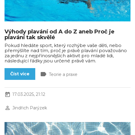
Výhody plavání od A do Z aneb Proč je
plavání tak skvělé
Pokud hledáte sport, který rozhýbe vaše děti, nebo
přemýšlíte nad tím, proč je právě plavání považováno
za jednu z nejpřínosnějších aktivit pro mladé lidi,
následující řádky jsou určené právě vám.
label
Číst více
Teorie a praxe
today
17.03.2025, 21:12
perm_identity
Jindřich Parýzek