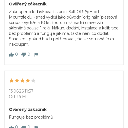
Ověřený zákazník
Zakoupeno k dávkovací stanici Salt ORP/pH od
Mountfieldu - snad vydrží jako původní originální plastová
sonda - vydržela 10 let (potom náhradní univerzální
skleněná pouze 1 rok). Nákup, dodání, instalace a kalibrace
bez problémů a funguje jak má, takže není co dodat.
Snad jen - pokud budu potřebovat, rád se sem vrátím a
nakoupím,
0
0
13.06.26 11:37
Od Jiří M.
Ověřený zákazník
Funguje bez problémů
0
0