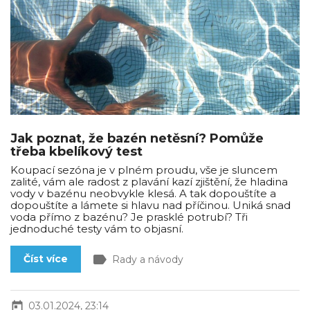
Jak poznat, že bazén netěsní? Pomůže
třeba kbelíkový test
Koupací sezóna je v plném proudu, vše je sluncem
zalité, vám ale radost z plavání kazí zjištění, že hladina
vody v bazénu neobvykle klesá. A tak dopouštíte a
dopouštíte a lámete si hlavu nad příčinou. Uniká snad
voda přímo z bazénu? Je prasklé potrubí? Tři
jednoduché testy vám to objasní.
label
Číst více
Rady a návody
today
03.01.2024, 23:14