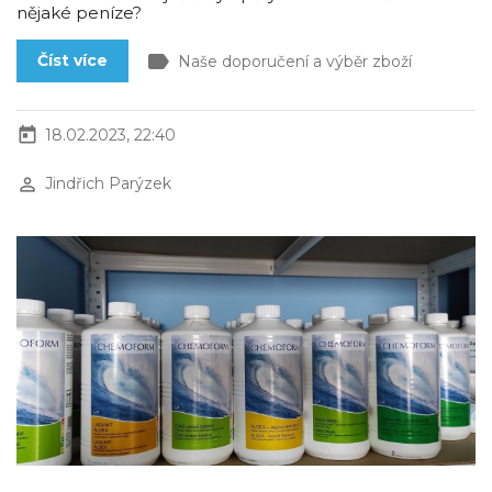
nějaké peníze?
label
Číst více
Naše doporučení a výběr zboží
today
18.02.2023, 22:40
perm_identity
Jindřich Parýzek