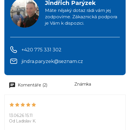
Jindřich Parýzek
Máte nějaký dotaz rádi vám jej
zodpovíme. Zákaznická podpora
je Vám k dispozici.
+420 775 331 302
jindra.paryzek@seznam.cz
Známka
Komentáře (2)
13.06.26 15:11
Od Ladislav K.