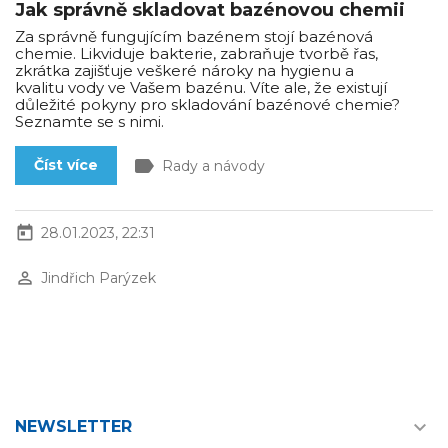
Jak správně skladovat bazénovou chemii
Za správně fungujícím bazénem stojí bazénová
chemie. Likviduje bakterie, zabraňuje tvorbě řas,
zkrátka zajišťuje veškeré nároky na hygienu a
kvalitu vody ve Vašem bazénu. Víte ale, že existují
důležité pokyny pro skladování bazénové chemie?
Seznamte se s nimi.
label
Číst více
Rady a návody
today
28.01.2023, 22:31
perm_identity
Jindřich Parýzek

NEWSLETTER