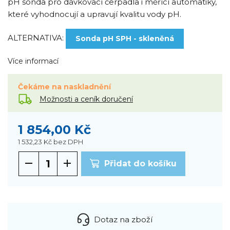
pH sonda pro dávkovací čerpadla i měřící automatiky,
které vyhodnocují a upravují kvalitu vody pH.
ALTERNATIVA:
Sonda pH SPH - skleněná
Více informací
Čekáme na naskladnění
Možnosti a ceník doručení
1 854,00 Kč
1 532,23 Kč
bez DPH
Přidat do košíku
Dotaz na zboží