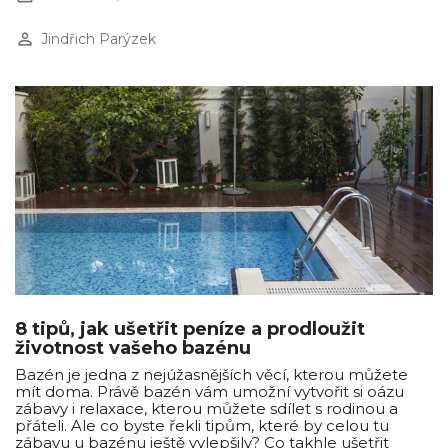
perm_identity
Jindřich Parýzek
8 tipů, jak ušetřit peníze a prodloužit
životnost vašeho bazénu
Bazén je jedna z nejúžasnějších věcí, kterou můžete
mít doma. Právě bazén vám umožní vytvořit si oázu
zábavy i relaxace, kterou můžete sdílet s rodinou a
přáteli. Ale co byste řekli tipům, které by celou tu
zábavu u bazénu ještě vylepšily? Co takhle ušetřit