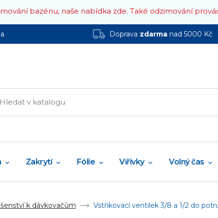
zimování bazénu, naše nabídka zde.
Také odzimování prová
ha
Doprava
zdarma
nad 5000 Kč
a
Zakrytí
Fólie
Vířivky
Volný čas
ušenství k dávkovačům
Vstřikovací ventilek 3/8 a 1/2 do pot