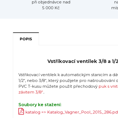
při objednávce nad
n
5 000 Kč
mís
POPIS
Vstřikovací ventilek 3/8 a 1
Vstřikovací ventilek k automatickým stanicím a d
1/2“, nebo 3/8“, který použijete pro našroubování
PVC T-kusu můžete použít přechodový
puk s vni
závitem 3/8“
..
Soubory ke stažení:
katalog => Katalog_Vagner_Pool_2015_286.pd