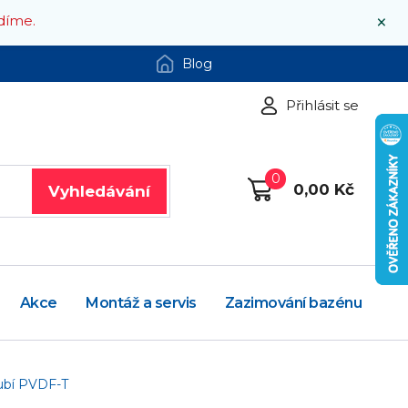
×
díme.
Blog
Přihlásit se
0
0,00 Kč
Vyhledávání
Akce
Montáž a servis
Zazimování bazénu
rubí PVDF-T