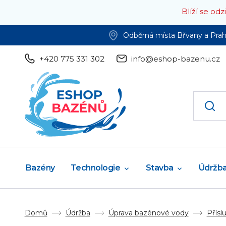
Blíží se od
Odběrná místa Břvany a Pra
+420 775 331 302
info@eshop-bazenu.cz
Bazény
Technologie
Stavba
Údržb
Domů
Údržba
Úprava bazénové vody
Přísl