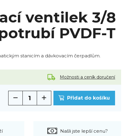
ací ventilek 3/8
 potrubí PVDF-T
omatickým stanicím a dávkovacím čerpadlům.
Možnosti a ceník doručení
Přidat do košíku
ží
Našli jste lepší cenu?