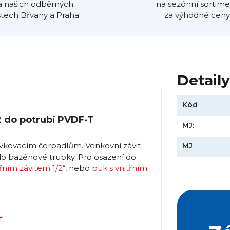
a našich odběrných
na sezónní sortime
tech Břvany a Praha
za výhodné ceny
Detail
Kód
/2 do potrubí PVDF-T
MJ:
ávkovacím čerpadlům. Venkovní závit
MJ
 do bazénové trubky. Pro osazení do
třním závitem 1/2“
, nebo
puk s vnitřním
f