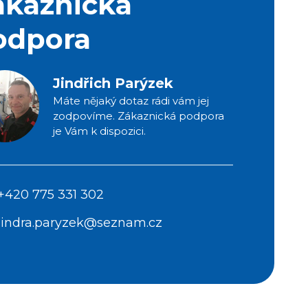
ákaznická
odpora
Jindřich Parýzek
Máte nějaký dotaz rádi vám jej
zodpovíme. Zákaznická podpora
je Vám k dispozici.
+420 775 331 302
jindra.paryzek@seznam.cz