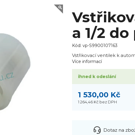
Vstřikov
a 1/2 do
Kód:
vp-S9900107163
Vstřikovací ventilek k aut
Více informací
ihned k odeslání
1 530,00 Kč
1 264,46 Kč
bez DPH
Dotaz na zbo