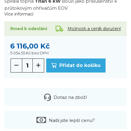
Spirála topná
Titan 6 kW
slouží jako příslušenství k
průtokovým ohřívačům EOV.
Více informací
Možnosti a ceník doručení
ihned k odeslání
6 116,00 Kč
5 054,55 Kč
bez DPH
Přidat do košíku
Dotaz na zboží
Našli jste lepší cenu?