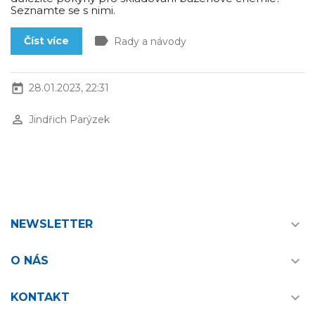
Seznamte se s nimi.
label
Číst více
Rady a návody
today
28.01.2023, 22:31
perm_identity
Jindřich Parýzek

NEWSLETTER

O NÁS

KONTAKT