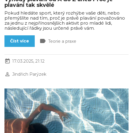
plavání tak skvělé
Pokud hledáte sport, který rozhýbe vaše děti, nebo
přemýšlíte nad tím, proč je právě plavání považováno
za jednu z nejpřínosnějších aktivit pro mladé lidi,
následující řádky jsou určené právě vám.
label
Číst více
Teorie a praxe
today
17.03.2025, 21:12
perm_identity
Jindřich Parýzek