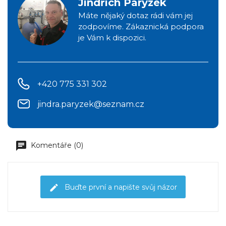
Jindřich Parýzek
Máte nějaký dotaz rádi vám jej
zodpovíme. Zákaznická podpora
je Vám k dispozici.
+420 775 331 302
jindra.paryzek@seznam.cz
Komentáře (0)
Buďte první a napište svůj názor