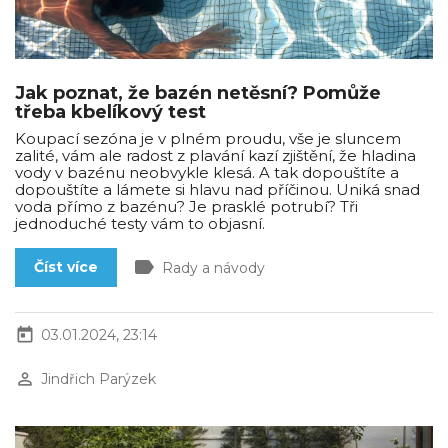
Jak poznat, že bazén netěsní? Pomůže
třeba kbelíkový test
Koupací sezóna je v plném proudu, vše je sluncem
zalité, vám ale radost z plavání kazí zjištění, že hladina
vody v bazénu neobvykle klesá. A tak dopouštíte a
dopouštíte a lámete si hlavu nad příčinou. Uniká snad
voda přímo z bazénu? Je prasklé potrubí? Tři
jednoduché testy vám to objasní.
label
Číst více
Rady a návody
today
03.01.2024, 23:14
perm_identity
Jindřich Parýzek