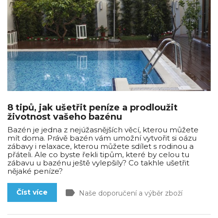
8 tipů, jak ušetřit peníze a prodloužit
životnost vašeho bazénu
Bazén je jedna z nejúžasnějších věcí, kterou můžete
mít doma. Právě bazén vám umožní vytvořit si oázu
zábavy i relaxace, kterou můžete sdílet s rodinou a
přáteli. Ale co byste řekli tipům, které by celou tu
zábavu u bazénu ještě vylepšily? Co takhle ušetřit
nějaké peníze?
label
Číst více
Naše doporučení a výběr zboží