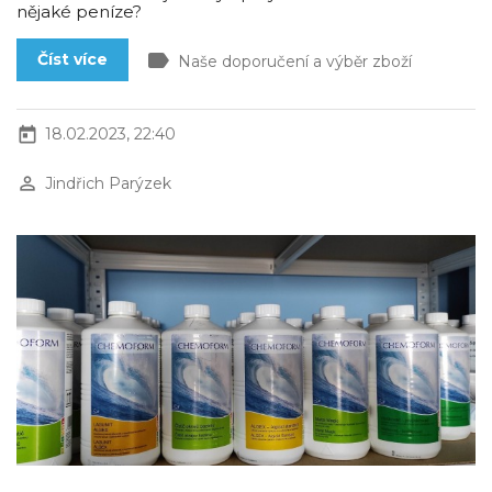
nějaké peníze?
label
Číst více
Naše doporučení a výběr zboží
today
18.02.2023, 22:40
perm_identity
Jindřich Parýzek