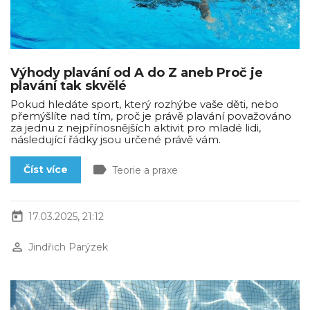
Výhody plavání od A do Z aneb Proč je
plavání tak skvělé
Pokud hledáte sport, který rozhýbe vaše děti, nebo
přemýšlíte nad tím, proč je právě plavání považováno
za jednu z nejpřínosnějších aktivit pro mladé lidi,
následující řádky jsou určené právě vám.
label
Číst více
Teorie a praxe
today
17.03.2025, 21:12
perm_identity
Jindřich Parýzek