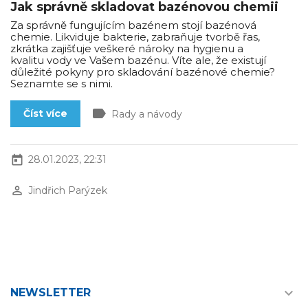
Jak správně skladovat bazénovou chemii
Za správně fungujícím bazénem stojí bazénová
chemie. Likviduje bakterie, zabraňuje tvorbě řas,
zkrátka zajišťuje veškeré nároky na hygienu a
kvalitu vody ve Vašem bazénu. Víte ale, že existují
důležité pokyny pro skladování bazénové chemie?
Seznamte se s nimi.
label
Číst více
Rady a návody
today
28.01.2023, 22:31
perm_identity
Jindřich Parýzek

NEWSLETTER