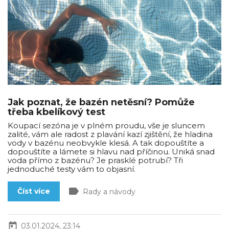
Jak poznat, že bazén netěsní? Pomůže
třeba kbelíkový test
Koupací sezóna je v plném proudu, vše je sluncem
zalité, vám ale radost z plavání kazí zjištění, že hladina
vody v bazénu neobvykle klesá. A tak dopouštíte a
dopouštíte a lámete si hlavu nad příčinou. Uniká snad
voda přímo z bazénu? Je prasklé potrubí? Tři
jednoduché testy vám to objasní.
label
Číst více
Rady a návody
today
03.01.2024, 23:14