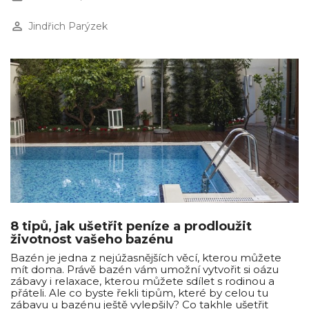
perm_identity
Jindřich Parýzek
8 tipů, jak ušetřit peníze a prodloužit
životnost vašeho bazénu
Bazén je jedna z nejúžasnějších věcí, kterou můžete
mít doma. Právě bazén vám umožní vytvořit si oázu
zábavy i relaxace, kterou můžete sdílet s rodinou a
přáteli. Ale co byste řekli tipům, které by celou tu
zábavu u bazénu ještě vylepšily? Co takhle ušetřit