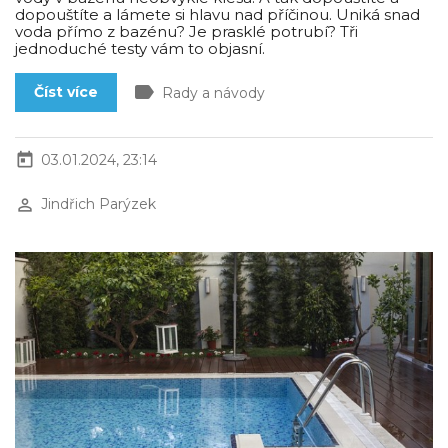
dopouštíte a lámete si hlavu nad příčinou. Uniká snad
voda přímo z bazénu? Je prasklé potrubí? Tři
jednoduché testy vám to objasní.
label
Číst více
Rady a návody
today
03.01.2024, 23:14
perm_identity
Jindřich Parýzek