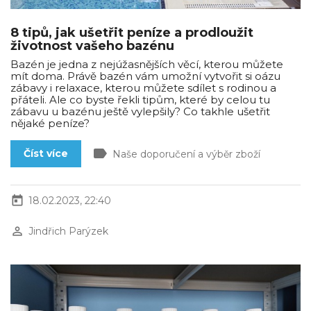
8 tipů, jak ušetřit peníze a prodloužit
životnost vašeho bazénu
Bazén je jedna z nejúžasnějších věcí, kterou můžete
mít doma. Právě bazén vám umožní vytvořit si oázu
zábavy i relaxace, kterou můžete sdílet s rodinou a
přáteli. Ale co byste řekli tipům, které by celou tu
zábavu u bazénu ještě vylepšily? Co takhle ušetřit
nějaké peníze?
label
Číst více
Naše doporučení a výběr zboží
today
18.02.2023, 22:40
perm_identity
Jindřich Parýzek