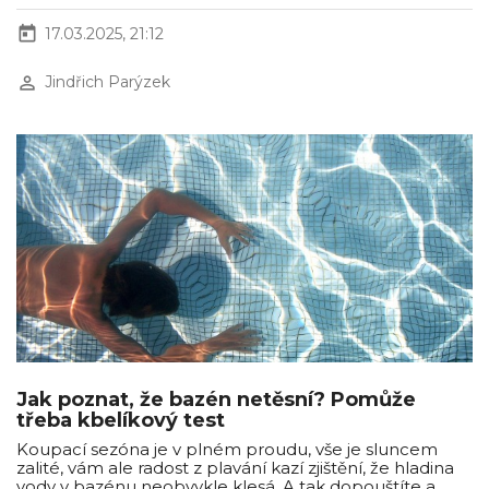
today
17.03.2025, 21:12
perm_identity
Jindřich Parýzek
Jak poznat, že bazén netěsní? Pomůže
třeba kbelíkový test
Koupací sezóna je v plném proudu, vše je sluncem
zalité, vám ale radost z plavání kazí zjištění, že hladina
vody v bazénu neobvykle klesá. A tak dopouštíte a