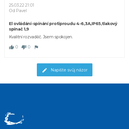
25.03.22 21:01
Od Pavel
El ovládání-spínání protiproudu 4-6,3A,IP65,tlakový
spínač 1,9
Kvalitní rozvaděč. Jsem spokojen.
0
0
Napište svůj názor