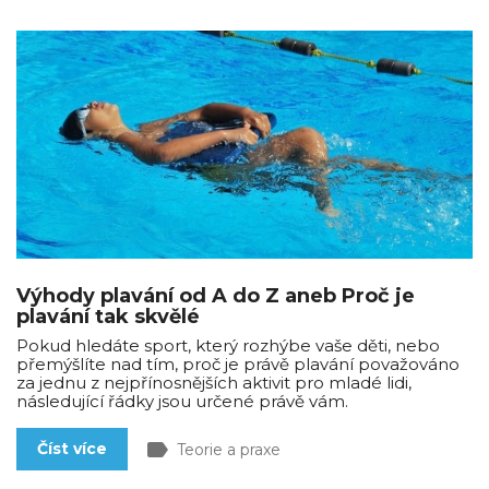
Výhody plavání od A do Z aneb Proč je
plavání tak skvělé
Pokud hledáte sport, který rozhýbe vaše děti, nebo
přemýšlíte nad tím, proč je právě plavání považováno
za jednu z nejpřínosnějších aktivit pro mladé lidi,
následující řádky jsou určené právě vám.
label
Číst více
Teorie a praxe