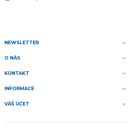

NEWSLETTER

O NÁS

KONTAKT

INFORMACE

VÁŠ ÚČET