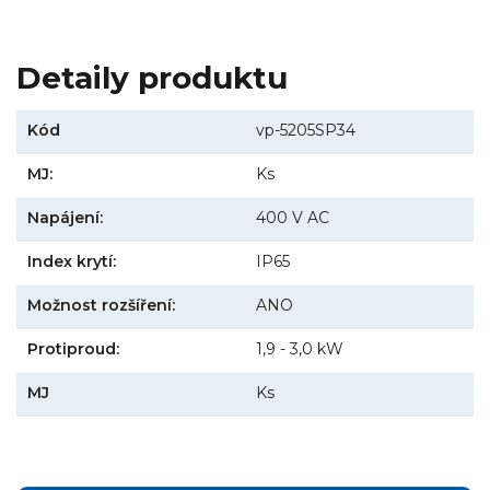
Detaily produktu
Kód
vp-5205SP34
MJ:
Ks
Napájení:
400 V AC
Index krytí:
IP65
Možnost rozšíření:
ANO
Protiproud:
1,9 - 3,0 kW
MJ
Ks