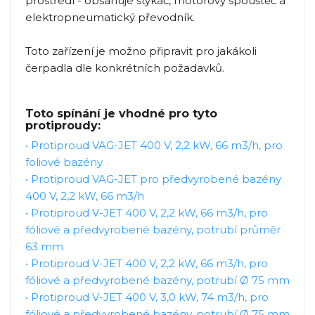
prostředí - obsahuje stykač, motorový spouštěč a
elektropneumatický převodník.
Toto zařízení je možno připravit pro jakákoli
čerpadla dle konkrétních požadavků.
Toto spínání je vhodné pro tyto
protiproudy:
•
Protiproud VAG-JET 400 V, 2,2 kW, 66 m3/h, pro
foliové bazény
•
Protiproud VAG-JET pro předvyrobené bazény
400 V, 2,2 kW, 66 m3/h
•
Protiproud V-JET 400 V, 2,2 kW, 66 m3/h, pro
fóliové a předvyrobené bazény, potrubí průměr
63 mm
•
Protiproud V-JET 400 V, 2,2 kW, 66 m3/h, pro
fóliové a předvyrobené bazény, potrubí Ø 75 mm
•
Protiproud V-JET 400 V, 3,0 kW, 74 m3/h, pro
fóliové a předvyrobené bazény, potrubí Ø 75 mm