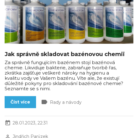
Jak správně skladovat bazénovou chemii
Za správně fungujícím bazénem stojí bazénová
chemie. Likviduje bakterie, zabraňuje tvorbě řas,
zkrátka zajišťuje veškeré nároky na hygienu a
kvalitu vody ve Vašem bazénu. Víte ale, že existují
důležité pokyny pro skladování bazénové chemie?
Seznamte se s nimi.
label
Číst více
Rady a návody
today
28.01.2023, 22:31
perm_identity
Jindřich Parýzek