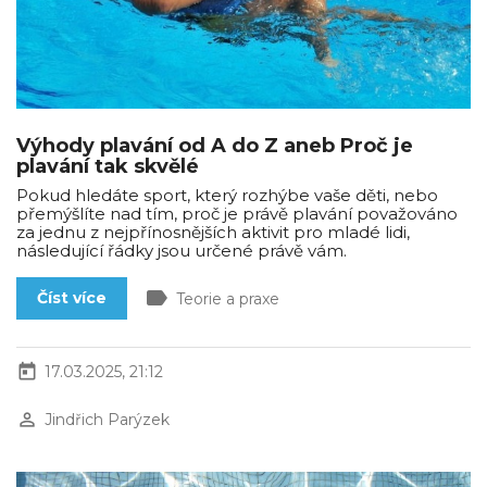
Výhody plavání od A do Z aneb Proč je
plavání tak skvělé
Pokud hledáte sport, který rozhýbe vaše děti, nebo
přemýšlíte nad tím, proč je právě plavání považováno
za jednu z nejpřínosnějších aktivit pro mladé lidi,
následující řádky jsou určené právě vám.
label
Číst více
Teorie a praxe
today
17.03.2025, 21:12
perm_identity
Jindřich Parýzek