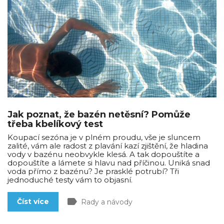
Jak poznat, že bazén netěsní? Pomůže
třeba kbelíkový test
Koupací sezóna je v plném proudu, vše je sluncem
zalité, vám ale radost z plavání kazí zjištění, že hladina
vody v bazénu neobvykle klesá. A tak dopouštíte a
dopouštíte a lámete si hlavu nad příčinou. Uniká snad
voda přímo z bazénu? Je prasklé potrubí? Tři
jednoduché testy vám to objasní.
label
Číst více
Rady a návody