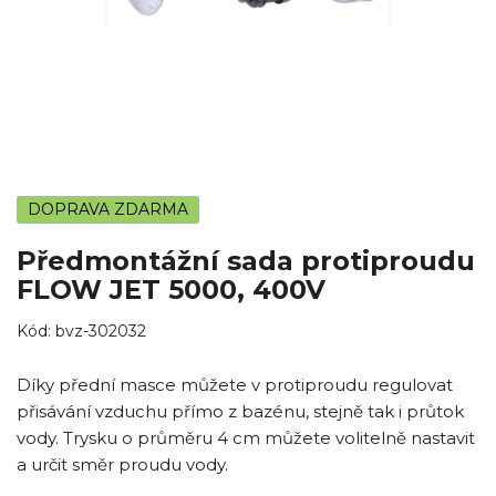
DOPRAVA ZDARMA
Předmontážní sada protiproudu
FLOW JET 5000, 400V
Kód:
bvz-302032
Díky přední masce můžete v protiproudu regulovat
přisávání vzduchu přímo z bazénu, stejně tak i průtok
vody. Trysku o průměru 4 cm můžete volitelně nastavit
a určit směr proudu vody.