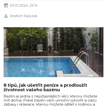
today
03.01.2024, 23:14
perm_identity
Jindřich Parýzek
8 tipů, jak ušetřit peníze a prodloužit
životnost vašeho bazénu
Bazén je jedna z nejúžasnějších věcí, kterou můžete
mít doma. Právě bazén vám umožní vytvořit si oázu
zábavy i relaxace, kterou můžete sdílet s rodinou a