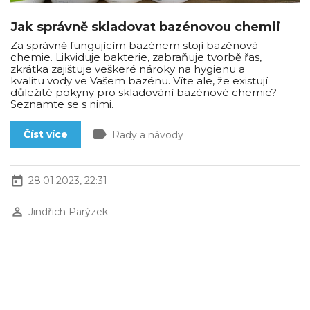
Jak správně skladovat bazénovou chemii
Za správně fungujícím bazénem stojí bazénová
chemie. Likviduje bakterie, zabraňuje tvorbě řas,
zkrátka zajišťuje veškeré nároky na hygienu a
kvalitu vody ve Vašem bazénu. Víte ale, že existují
důležité pokyny pro skladování bazénové chemie?
Seznamte se s nimi.
label
Číst více
Rady a návody
today
28.01.2023, 22:31
perm_identity
Jindřich Parýzek