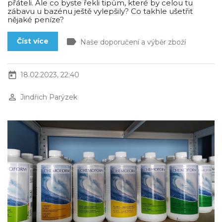
přáteli. Ale co byste řekli tipům, které by celou tu
zábavu u bazénu ještě vylepšily? Co takhle ušetřit
nějaké peníze?
label
Číst více
Naše doporučení a výběr zboží
today
18.02.2023, 22:40
perm_identity
Jindřich Parýzek