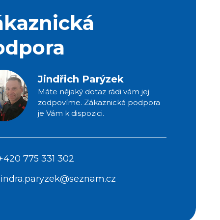
ákaznická
odpora
Jindřich Parýzek
Máte nějaký dotaz rádi vám jej
zodpovíme. Zákaznická podpora
je Vám k dispozici.
+420 775 331 302
jindra.paryzek@seznam.cz