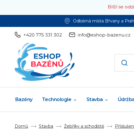
Blíží se od
Odběrná místa Břvany a Pra
+420 775 331 302
info@eshop-bazenu.cz
Bazény
Technologie
Stavba
Údržb
Domů
Stavba
Žebříky a schodiště
Příslušen