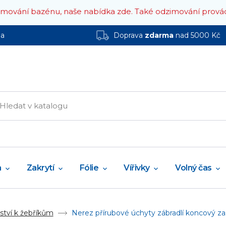
zimování bazénu, naše nabídka zde.
Také odzimování prová
ha
Doprava
zdarma
nad 5000 Kč
a
Zakrytí
Fólie
Vířivky
Volný čas
ství k žebříkům
Nerez přírubové úchyty zábradlí koncový za