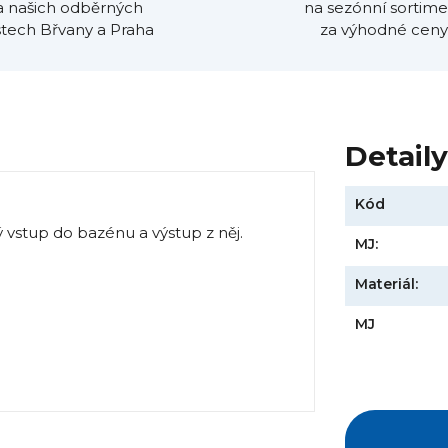
a našich odběrných
na sezónní sortime
tech Břvany a Praha
za výhodné ceny
Detail
Kód
 vstup do bazénu a výstup z něj.
MJ:
Materiál:
MJ