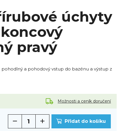
řírubové úchyty
í koncový
ný pravý
uje pohodlný a pohodový vstup do bazénu a výstup z
Možnosti a ceník doručení
Přidat do košíku