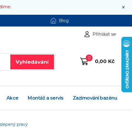
×
díme.
Blog
Přihlásit se
0
0,00 Kč
Vyhledávání
Akce
Montáž a servis
Zazimování bazénu
slepený pravý