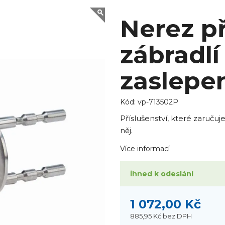
Nerez p
zábradl
zaslepe
Kód:
vp-713502P
Příslušenství, které zaruč
něj.
Více informací
ihned k odeslání
1 072,00 Kč
885,95 Kč
bez DPH