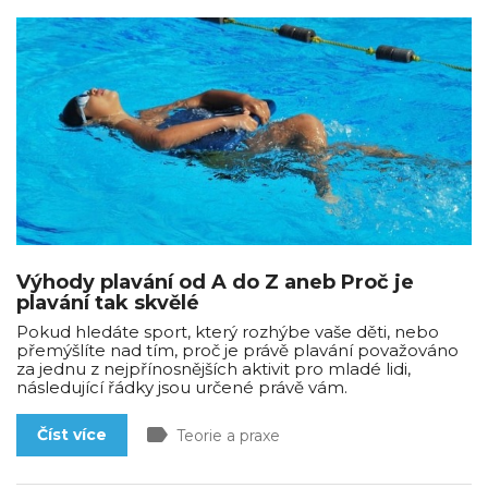
Výhody plavání od A do Z aneb Proč je
plavání tak skvělé
Pokud hledáte sport, který rozhýbe vaše děti, nebo
přemýšlíte nad tím, proč je právě plavání považováno
za jednu z nejpřínosnějších aktivit pro mladé lidi,
následující řádky jsou určené právě vám.
label
Číst více
Teorie a praxe