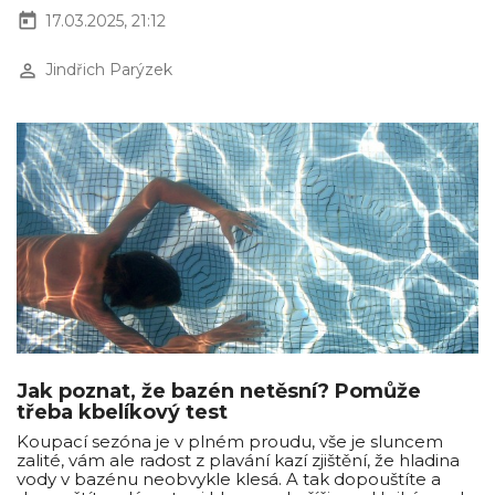
today
17.03.2025, 21:12
perm_identity
Jindřich Parýzek
Jak poznat, že bazén netěsní? Pomůže
třeba kbelíkový test
Koupací sezóna je v plném proudu, vše je sluncem
zalité, vám ale radost z plavání kazí zjištění, že hladina
vody v bazénu neobvykle klesá. A tak dopouštíte a