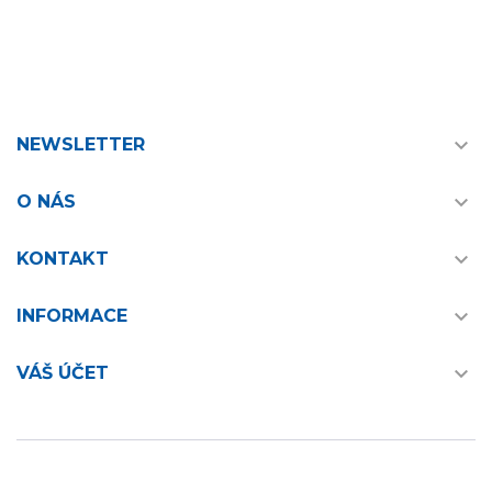

NEWSLETTER

O NÁS

KONTAKT

INFORMACE

VÁŠ ÚČET