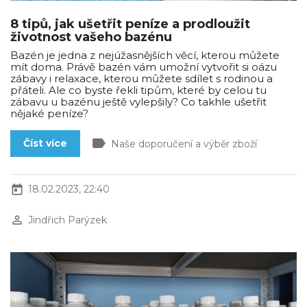
8 tipů, jak ušetřit peníze a prodloužit
životnost vašeho bazénu
Bazén je jedna z nejúžasnějších věcí, kterou můžete
mít doma. Právě bazén vám umožní vytvořit si oázu
zábavy i relaxace, kterou můžete sdílet s rodinou a
přáteli. Ale co byste řekli tipům, které by celou tu
zábavu u bazénu ještě vylepšily? Co takhle ušetřit
nějaké peníze?
label
Číst více
Naše doporučení a výběr zboží
today
18.02.2023, 22:40
perm_identity
Jindřich Parýzek