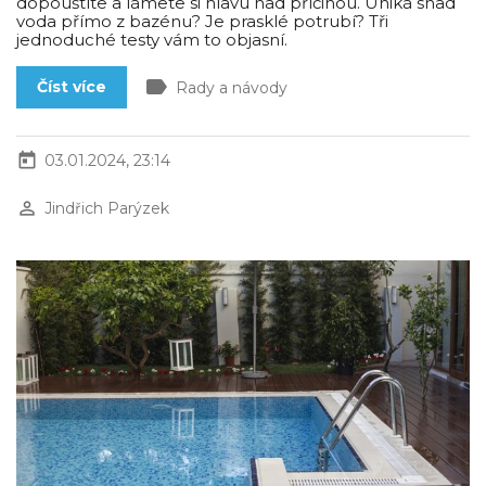
dopouštíte a lámete si hlavu nad příčinou. Uniká snad
voda přímo z bazénu? Je prasklé potrubí? Tři
jednoduché testy vám to objasní.
label
Číst více
Rady a návody
today
03.01.2024, 23:14
perm_identity
Jindřich Parýzek