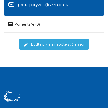
jindra.paryzek@seznam.cz
Komentáře (0)
Buďte první a napište svůj názor