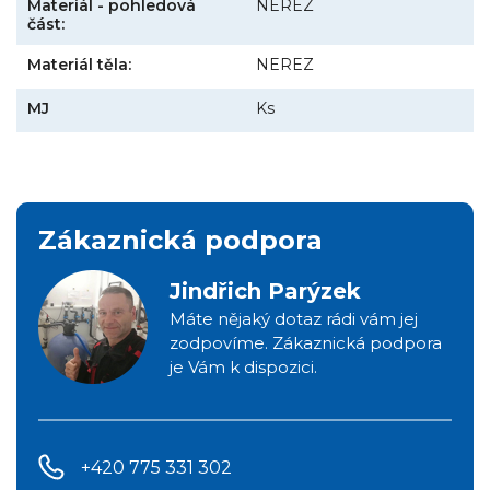
Materiál - pohledová
NEREZ
část:
Materiál těla:
NEREZ
MJ
Ks
Zákaznická podpora
Jindřich Parýzek
Máte nějaký dotaz rádi vám jej
zodpovíme. Zákaznická podpora
je Vám k dispozici.
+420 775 331 302