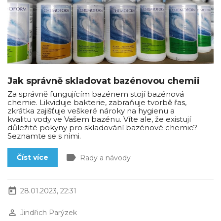
Jak správně skladovat bazénovou chemii
Za správně fungujícím bazénem stojí bazénová
chemie. Likviduje bakterie, zabraňuje tvorbě řas,
zkrátka zajišťuje veškeré nároky na hygienu a
kvalitu vody ve Vašem bazénu. Víte ale, že existují
důležité pokyny pro skladování bazénové chemie?
Seznamte se s nimi.
label
Číst více
Rady a návody
today
28.01.2023, 22:31
perm_identity
Jindřich Parýzek