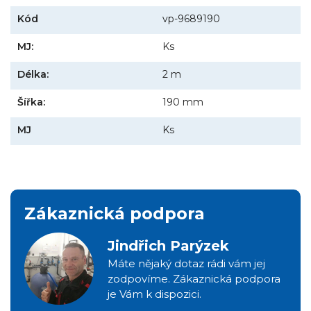
Kód
vp-9689190
MJ:
Ks
Délka:
2 m
Šířka:
190 mm
MJ
Ks
Zákaznická podpora
Jindřich Parýzek
Máte nějaký dotaz rádi vám jej
zodpovíme. Zákaznická podpora
je Vám k dispozici.