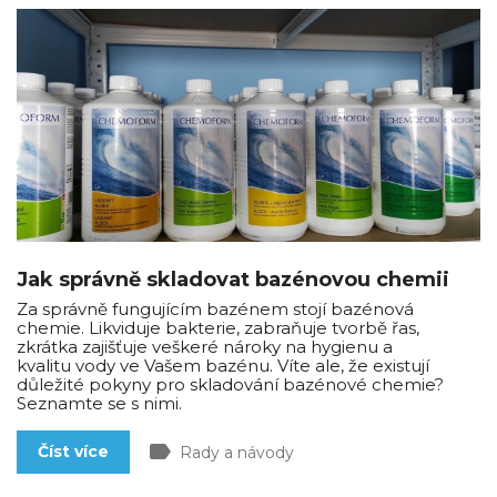
Jak správně skladovat bazénovou chemii
Za správně fungujícím bazénem stojí bazénová
chemie. Likviduje bakterie, zabraňuje tvorbě řas,
zkrátka zajišťuje veškeré nároky na hygienu a
kvalitu vody ve Vašem bazénu. Víte ale, že existují
důležité pokyny pro skladování bazénové chemie?
Seznamte se s nimi.
label
Číst více
Rady a návody