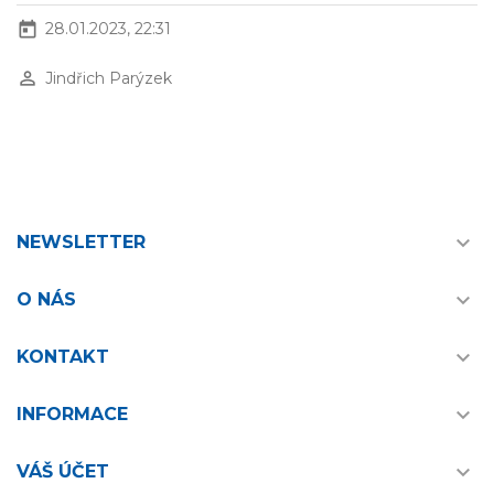
today
28.01.2023, 22:31
perm_identity
Jindřich Parýzek

NEWSLETTER

O NÁS

KONTAKT

INFORMACE

VÁŠ ÚČET