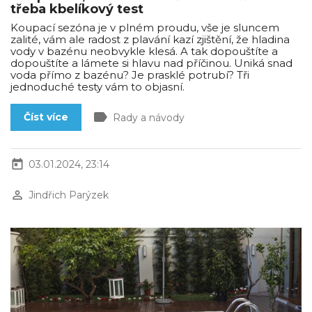
třeba kbelíkový test
Koupací sezóna je v plném proudu, vše je sluncem
zalité, vám ale radost z plavání kazí zjištění, že hladina
vody v bazénu neobvykle klesá. A tak dopouštíte a
dopouštíte a lámete si hlavu nad příčinou. Uniká snad
voda přímo z bazénu? Je prasklé potrubí? Tři
jednoduché testy vám to objasní.
label
Číst více
Rady a návody
today
03.01.2024, 23:14
perm_identity
Jindřich Parýzek