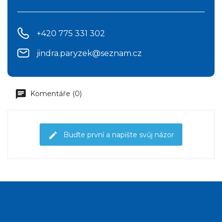
+420 775 331 302
jindra.paryzek@seznam.cz
Komentáře (0)
Buďte první a napište svůj názor