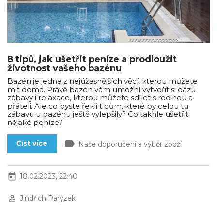
8 tipů, jak ušetřit peníze a prodloužit
životnost vašeho bazénu
Bazén je jedna z nejúžasnějších věcí, kterou můžete
mít doma. Právě bazén vám umožní vytvořit si oázu
zábavy i relaxace, kterou můžete sdílet s rodinou a
přáteli. Ale co byste řekli tipům, které by celou tu
zábavu u bazénu ještě vylepšily? Co takhle ušetřit
nějaké peníze?
label
Číst více
Naše doporučení a výběr zboží
today
18.02.2023, 22:40
perm_identity
Jindřich Parýzek