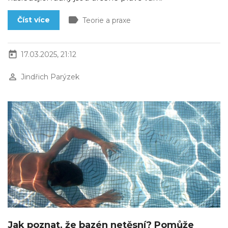
label
Číst více
Teorie a praxe
today
17.03.2025, 21:12
perm_identity
Jindřich Parýzek
Jak poznat, že bazén netěsní? Pomůže