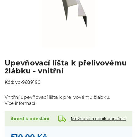
Upevňovací lišta k přelivovému
žlábku - vnitřní
Kód:
vp-9689190
Vnitřní upevňovací lišta k přelivovému žlábku.
Více informací
Možnosti a ceník doručení
ihned k odeslání
510,00 Kč