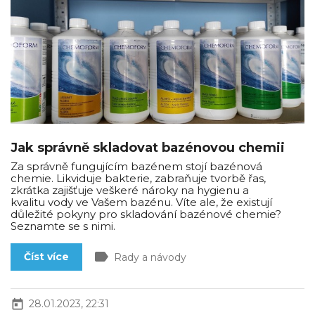
Jak správně skladovat bazénovou chemii
Za správně fungujícím bazénem stojí bazénová
chemie. Likviduje bakterie, zabraňuje tvorbě řas,
zkrátka zajišťuje veškeré nároky na hygienu a
kvalitu vody ve Vašem bazénu. Víte ale, že existují
důležité pokyny pro skladování bazénové chemie?
Seznamte se s nimi.
label
Číst více
Rady a návody
today
28.01.2023, 22:31