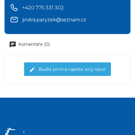
+420 775 331 302
jindra.paryzek@seznam.cz
Komentáře (0)
Buďte první a napište svůj názor