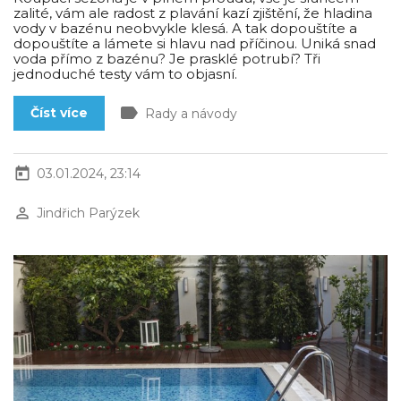
zalité, vám ale radost z plavání kazí zjištění, že hladina
vody v bazénu neobvykle klesá. A tak dopouštíte a
dopouštíte a lámete si hlavu nad příčinou. Uniká snad
voda přímo z bazénu? Je prasklé potrubí? Tři
jednoduché testy vám to objasní.
label
Číst více
Rady a návody
today
03.01.2024, 23:14
perm_identity
Jindřich Parýzek