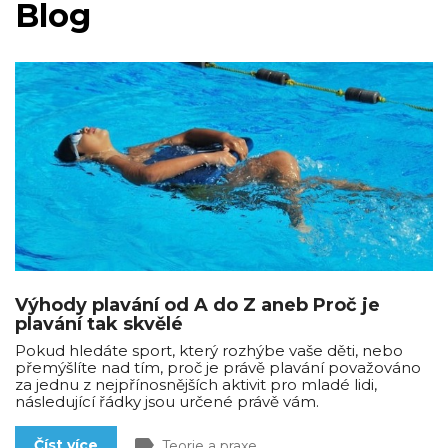
Blog
Výhody plavání od A do Z aneb Proč je
plavání tak skvělé
Pokud hledáte sport, který rozhýbe vaše děti, nebo
přemýšlíte nad tím, proč je právě plavání považováno
za jednu z nejpřínosnějších aktivit pro mladé lidi,
následující řádky jsou určené právě vám.
label
Číst více
Teorie a praxe