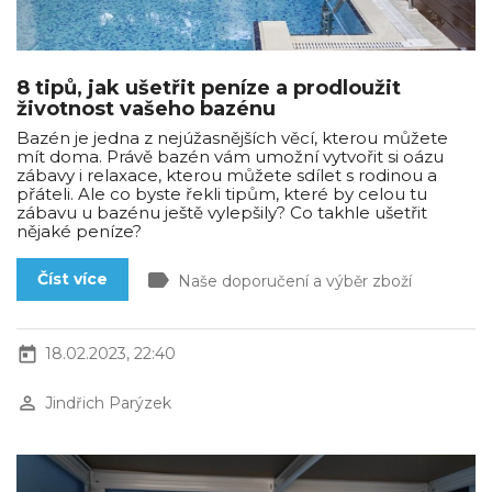
8 tipů, jak ušetřit peníze a prodloužit
životnost vašeho bazénu
Bazén je jedna z nejúžasnějších věcí, kterou můžete
mít doma. Právě bazén vám umožní vytvořit si oázu
zábavy i relaxace, kterou můžete sdílet s rodinou a
přáteli. Ale co byste řekli tipům, které by celou tu
zábavu u bazénu ještě vylepšily? Co takhle ušetřit
nějaké peníze?
label
Číst více
Naše doporučení a výběr zboží
today
18.02.2023, 22:40
perm_identity
Jindřich Parýzek