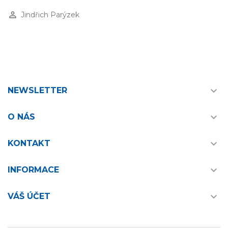
perm_identity
Jindřich Parýzek

NEWSLETTER

O NÁS

KONTAKT

INFORMACE

VÁŠ ÚČET