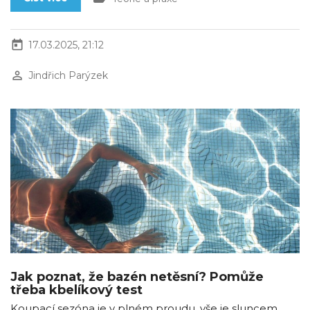
today
17.03.2025, 21:12
perm_identity
Jindřich Parýzek
Jak poznat, že bazén netěsní? Pomůže
třeba kbelíkový test
Koupací sezóna je v plném proudu, vše je sluncem