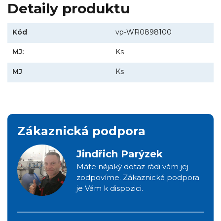
Detaily produktu
Kód
vp-WR0898100
MJ:
Ks
MJ
Ks
Zákaznická podpora
Jindřich Parýzek
Máte nějaký dotaz rádi vám jej
zodpovíme. Zákaznická podpora
je Vám k dispozici.