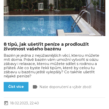
8 tipů, jak ušetřit peníze a prodloužit
životnost vašeho bazénu
Bazén je jedna z nejúžasnějších věcí, kterou můžete
mít doma. Právě bazén vám umožní vytvořit si oázu
zábavy i relaxace, kterou můžete sdílet s rodinou a
přáteli. Ale co byste řekli tipům, které by celou tu
zábavu u bazénu ještě vylepšily? Co takhle ušetřit
nějaké peníze?
label
Číst více
Naše doporučení a výběr zboží
today
18.02.2023, 22:40