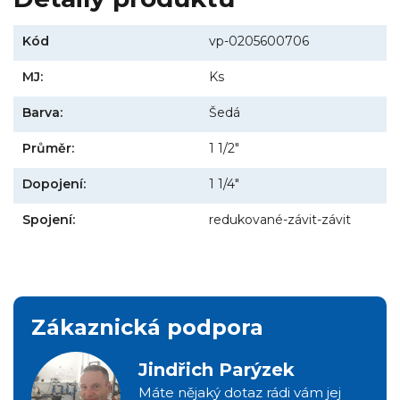
Kód
vp-0205600706
MJ:
Ks
Barva:
Šedá
Průměr:
1 1/2"
Dopojení:
1 1/4"
Spojení:
redukované-závit-závit
Zákaznická podpora
Jindřich Parýzek
Máte nějaký dotaz rádi vám jej