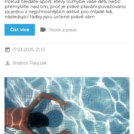
Pokud hledáte sport, který rozhýbe vaše děti, nebo
přemýšlíte nad tím, proč je právě plavání považováno
za jednu z nejpřínosnějších aktivit pro mladé lidi,
následující řádky jsou určené právě vám.
label
Číst více
Teorie a praxe
today
17.03.2025, 21:12
perm_identity
Jindřich Parýzek