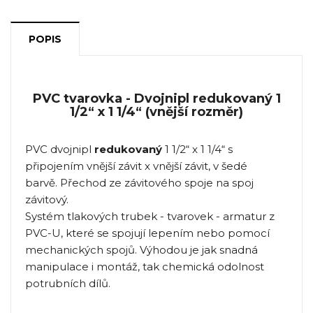
POPIS
PVC tvarovka - Dvojnipl redukovaný 1
1/2“ x 1 1/4“ (vnější rozměr)
PVC dvojnipl
redukovaný
1 1/2“ x 1 1/4“ s
připojením vnější závit x vnější závit, v šedé
barvě. Přechod ze závitového spoje na spoj
závitový.
Systém tlakových trubek - tvarovek - armatur z
PVC-U, které se spojují lepením nebo pomocí
mechanických spojů. Výhodou je jak snadná
manipulace i montáž, tak chemická odolnost
potrubních dílů.