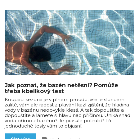
Jak poznat, že bazén netěsní? Pomůže
třeba kbelíkový test
Koupací sezóna je v plném proudu, vše je sluncem
zalité, vám ale radost z plavání kazí zjištění, že hladina
vody v bazénu neobvykle klesá. A tak dopouštíte a
dopouštíte a lámete si hlavu nad příčinou. Uniká snad
voda přímo z bazénu? Je prasklé potrubí? Tři
jednoduché testy vám to objasní.