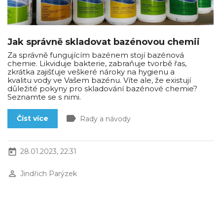
Jak správně skladovat bazénovou chemii
Za správně fungujícím bazénem stojí bazénová
chemie. Likviduje bakterie, zabraňuje tvorbě řas,
zkrátka zajišťuje veškeré nároky na hygienu a
kvalitu vody ve Vašem bazénu. Víte ale, že existují
důležité pokyny pro skladování bazénové chemie?
Seznamte se s nimi.
label
Číst více
Rady a návody
today
28.01.2023, 22:31
perm_identity
Jindřich Parýzek