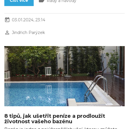
label
Číst více
Rady a návody
today
03.01.2024, 23:14
perm_identity
Jindřich Parýzek
8 tipů, jak ušetřit peníze a prodloužit
životnost vašeho bazénu