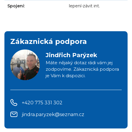
Spojení:
lepení-závit int.
Zákaznická podpora
Jindřich Parýzek
Máte nějaký dotaz rádi vám jej
zodpovíme. Zákaznická podpora
je Vám k dispozici.
+420 775 331 302
jindra.paryzek@seznam.cz