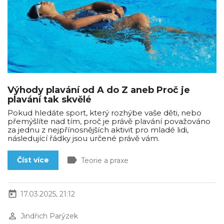
Výhody plavání od A do Z aneb Proč je
plavání tak skvělé
Pokud hledáte sport, který rozhýbe vaše děti, nebo
přemýšlíte nad tím, proč je právě plavání považováno
za jednu z nejpřínosnějších aktivit pro mladé lidi,
následující řádky jsou určené právě vám.
label
Číst více
Teorie a praxe
today
17.03.2025, 21:12
perm_identity
Jindřich Parýzek