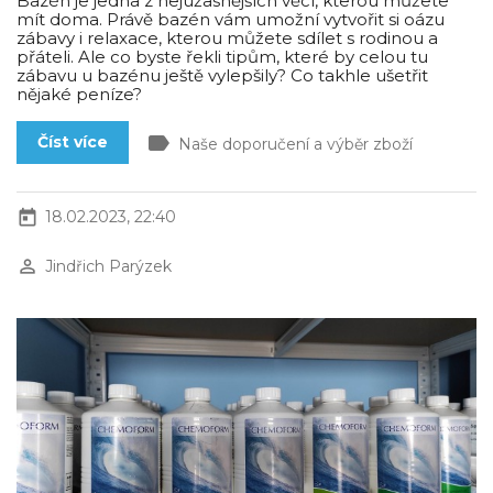
Bazén je jedna z nejúžasnějších věcí, kterou můžete
mít doma. Právě bazén vám umožní vytvořit si oázu
zábavy i relaxace, kterou můžete sdílet s rodinou a
přáteli. Ale co byste řekli tipům, které by celou tu
zábavu u bazénu ještě vylepšily? Co takhle ušetřit
nějaké peníze?
label
Číst více
Naše doporučení a výběr zboží
today
18.02.2023, 22:40
perm_identity
Jindřich Parýzek