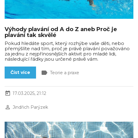
Výhody plavání od A do Z aneb Proč je
plavání tak skvělé
Pokud hledáte sport, který rozhýbe vaše děti, nebo
přemýšlíte nad tím, proč je právě plavání považováno
za jednu z nejpřínosnějších aktivit pro mladé lidi,
následující řádky jsou určené právě vám.
label
Číst více
Teorie a praxe
today
17.03.2025, 21:12
perm_identity
Jindřich Parýzek