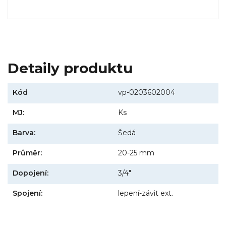
Detaily produktu
Kód
vp-0203602004
MJ:
Ks
Barva:
Šedá
Průměr:
20-25 mm
Dopojení:
3/4"
Spojení:
lepení-závit ext.