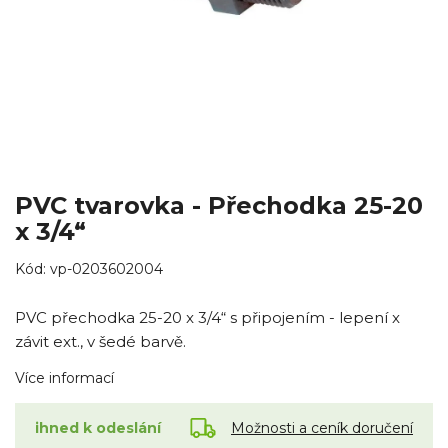
PVC tvarovka - Přechodka 25-20
x 3/4“
Kód:
vp-0203602004
PVC přechodka 25-20 x 3/4“ s připojením - lepení x
závit ext., v šedé barvě.
Více informací
Možnosti a ceník doručení
ihned k odeslání