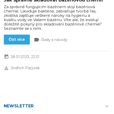
Jak správně skladovat bazénovou chemii
Za správně fungujícím bazénem stojí bazénová
chemie. Likviduje bakterie, zabraňuje tvorbě řas,
zkrátka zajišťuje veškeré nároky na hygienu a
kvalitu vody ve Vašem bazénu. Víte ale, že existují
důležité pokyny pro skladování bazénové chemie?
Seznamte se s nimi.
label
Číst více
Rady a návody
today
28.01.2023, 22:31
perm_identity
Jindřich Parýzek

NEWSLETTER