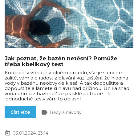
Jak poznat, že bazén netěsní? Pomůže
třeba kbelíkový test
Koupací sezóna je v plném proudu, vše je sluncem
zalité, vám ale radost z plavání kazí zjištění, že hladina
vody v bazénu neobvykle klesá. A tak dopouštíte a
dopouštíte a lámete si hlavu nad příčinou. Uniká snad
voda přímo z bazénu? Je prasklé potrubí? Tři
jednoduché testy vám to objasní.
label
Číst více
Rady a návody
today
03.01.2024, 23:14