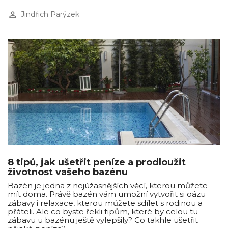
perm_identity
Jindřich Parýzek
8 tipů, jak ušetřit peníze a prodloužit
životnost vašeho bazénu
Bazén je jedna z nejúžasnějších věcí, kterou můžete
mít doma. Právě bazén vám umožní vytvořit si oázu
zábavy i relaxace, kterou můžete sdílet s rodinou a
přáteli. Ale co byste řekli tipům, které by celou tu
zábavu u bazénu ještě vylepšily? Co takhle ušetřit