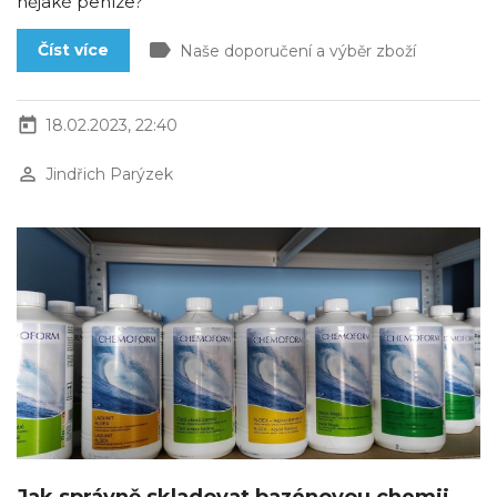
nějaké peníze?
label
Číst více
Naše doporučení a výběr zboží
today
18.02.2023, 22:40
perm_identity
Jindřich Parýzek