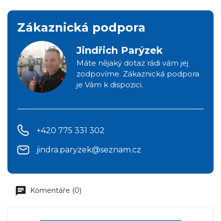
Zákaznická podpora
Jindřich Parýzek
Máte nějaký dotaz rádi vám jej
zodpovíme. Zákaznická podpora
je Vám k dispozici.
+420 775 331 302
jindra.paryzek@seznam.cz
Komentáře (0)