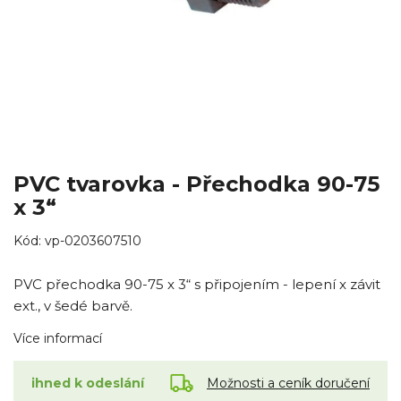
PVC tvarovka - Přechodka 90-75
x 3“
Kód:
vp-0203607510
PVC přechodka 90-75 x 3“ s připojením - lepení x závit
ext., v šedé barvě.
Více informací
Možnosti a ceník doručení
ihned k odeslání