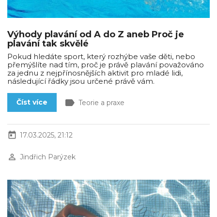
Výhody plavání od A do Z aneb Proč je
plavání tak skvělé
Pokud hledáte sport, který rozhýbe vaše děti, nebo
přemýšlíte nad tím, proč je právě plavání považováno
za jednu z nejpřínosnějších aktivit pro mladé lidi,
následující řádky jsou určené právě vám.
label
Číst více
Teorie a praxe
today
17.03.2025, 21:12
perm_identity
Jindřich Parýzek