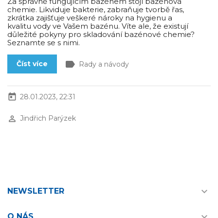
Za správně fungujícím bazénem stojí bazénová
chemie. Likviduje bakterie, zabraňuje tvorbě řas,
zkrátka zajišťuje veškeré nároky na hygienu a
kvalitu vody ve Vašem bazénu. Víte ale, že existují
důležité pokyny pro skladování bazénové chemie?
Seznamte se s nimi.
label
Číst více
Rady a návody
today
28.01.2023, 22:31
perm_identity
Jindřich Parýzek

NEWSLETTER

O NÁS