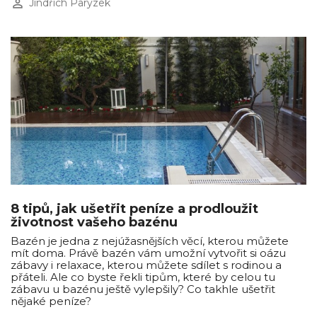
perm_identity
Jindřich Parýzek
8 tipů, jak ušetřit peníze a prodloužit
životnost vašeho bazénu
Bazén je jedna z nejúžasnějších věcí, kterou můžete
mít doma. Právě bazén vám umožní vytvořit si oázu
zábavy i relaxace, kterou můžete sdílet s rodinou a
přáteli. Ale co byste řekli tipům, které by celou tu
zábavu u bazénu ještě vylepšily? Co takhle ušetřit
nějaké peníze?