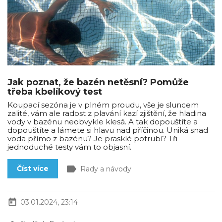
Jak poznat, že bazén netěsní? Pomůže
třeba kbelíkový test
Koupací sezóna je v plném proudu, vše je sluncem
zalité, vám ale radost z plavání kazí zjištění, že hladina
vody v bazénu neobvykle klesá. A tak dopouštíte a
dopouštíte a lámete si hlavu nad příčinou. Uniká snad
voda přímo z bazénu? Je prasklé potrubí? Tři
jednoduché testy vám to objasní.
label
Číst více
Rady a návody
today
03.01.2024, 23:14