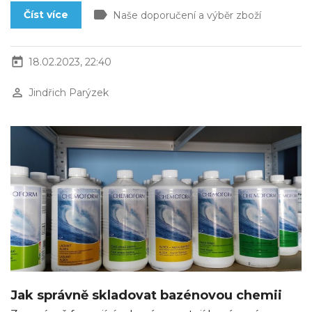
label
Číst více
Naše doporučení a výběr zboží
today
18.02.2023, 22:40
perm_identity
Jindřich Parýzek
Jak správně skladovat bazénovou chemii