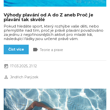
Výhody plavání od A do Z aneb Proč je
plavání tak skvělé
Pokud hledáte sport, který rozhýbe vaše děti, nebo
přemýšlíte nad tím, proč je právě plavání považováno
za jednu z nejpřínosnějších aktivit pro mladé lidi,
následující řádky jsou určené právě vám.
label
Číst více
Teorie a praxe
today
17.03.2025, 21:12
perm_identity
Jindřich Parýzek