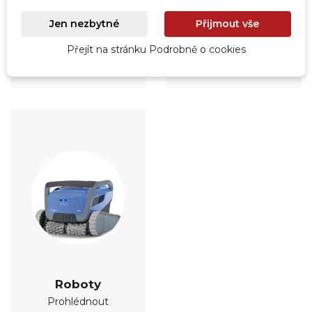
Úprava vody
Údržba
Jen nezbytné
Přijmout vše
Prohlédnout
Prohlédnout
Přejít na stránku Podrobně o cookies
Roboty
Prohlédnout