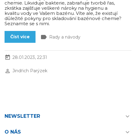
chemie. Likviduje bakterie, zabraňuje tvorbě řas,
zkrátka zajišťuje veškeré nároky na hygienu a
kvalitu vody ve Vašem bazénu. Víte ale, že existují
důležité pokyny pro skladování bazénové chemie?
Seznamte se s nimi.
label
Číst více
Rady a návody
today
28.01.2023, 22:31
perm_identity
Jindřich Parýzek

NEWSLETTER

O NÁS