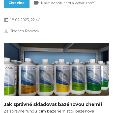
label
Číst více
Naše doporučení a výběr zboží
today
18.02.2023, 22:40
perm_identity
Jindřich Parýzek
Jak správně skladovat bazénovou chemii
Za správně fungujícím bazénem stojí bazénová