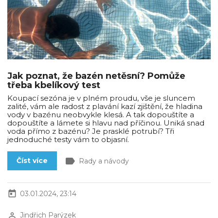
Jak poznat, že bazén netěsní? Pomůže
třeba kbelíkový test
Koupací sezóna je v plném proudu, vše je sluncem
zalité, vám ale radost z plavání kazí zjištění, že hladina
vody v bazénu neobvykle klesá. A tak dopouštíte a
dopouštíte a lámete si hlavu nad příčinou. Uniká snad
voda přímo z bazénu? Je prasklé potrubí? Tři
jednoduché testy vám to objasní.
label
Číst více
Rady a návody
today
03.01.2024, 23:14
perm_identity
Jindřich Parýzek