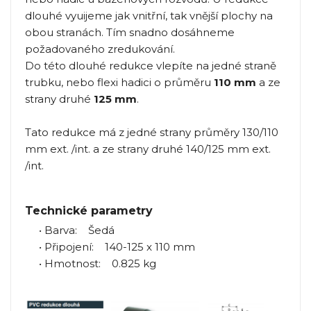
dlouhé vyuijeme jak vnitřní, tak vnější plochy na
obou stranách. Tím snadno dosáhneme
požadovaného zredukování.
Do této dlouhé redukce vlepíte na jedné straně
trubku, nebo flexi hadici o průměru
110 mm
a ze
strany druhé
125 mm
.
Tato redukce má z jedné strany průměry 130/110
mm ext. /int. a ze strany druhé 140/125 mm ext.
/int.
Technické parametry
• Barva: Šedá
• Připojení: 140-125 x 110 mm
• Hmotnost: 0.825 kg