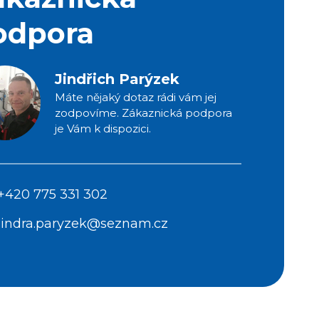
odpora
Jindřich Parýzek
Máte nějaký dotaz rádi vám jej
zodpovíme. Zákaznická podpora
je Vám k dispozici.
+420 775 331 302
jindra.paryzek@seznam.cz