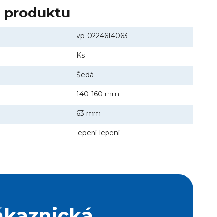
y produktu
vp-0224614063
Ks
Šedá
140-160 mm
63 mm
lepení-lepení
ákaznická