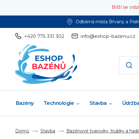
Blíží se od
Odběrná místa Břvany a Pra
+420 775 331 302
info@eshop-bazenu.cz
Bazény
Technologie
Stavba
Údržb
Domů
Stavba
Bazénové tvarovky, trubky a hadi