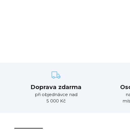
Doprava zdarma
Os
při objednávce nad
n
5 000 Kč
mís