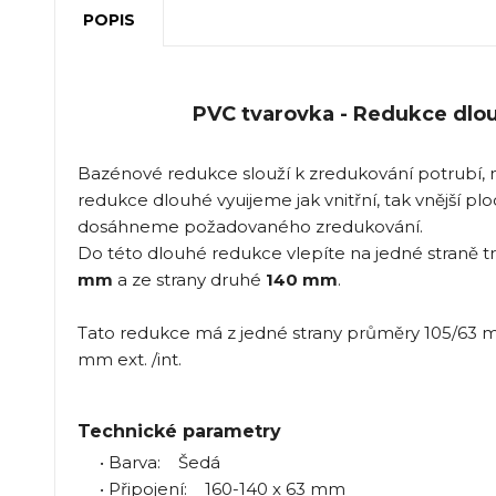
POPIS
PVC tvarovka - Redukce dlo
Bazénové redukce slouží k zredukování potrubí,
redukce dlouhé vyuijeme jak vnitřní, tak vnější p
dosáhneme požadovaného zredukování.
Do této dlouhé redukce vlepíte na jedné straně t
mm
a ze strany druhé
140 mm
.
Tato redukce má z jedné strany průměry 105/63 mm 
mm ext. /int.
Technické parametry
• Barva: Šedá
• Připojení: 160-140 x 63 mm