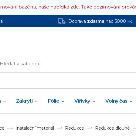
zimování bazénu, naše nabídka zde.
Také odzimování prová
ha
Doprava
zdarma
nad 5000 Kč
a
Zakrytí
Fólie
Vířivky
Volný čas
ce
Instalační materiál
Redukce
Redukce dlouhé