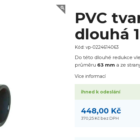
PVC tva
dlouhá 
Kód:
vp-0224614063
Do této dlouhé redukce vlep
průměru
63 mm
a ze stra
Více informací
ihned k odeslání
448,00 Kč
370,25 Kč
bez DPH