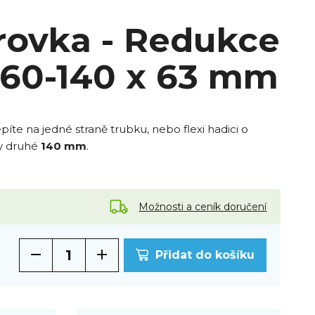
rovka - Redukce
160-140 x 63 mm
íte na jedné straně trubku, nebo flexi hadici o
ny druhé
140 mm
.
Možnosti a ceník doručení
Přidat do košíku