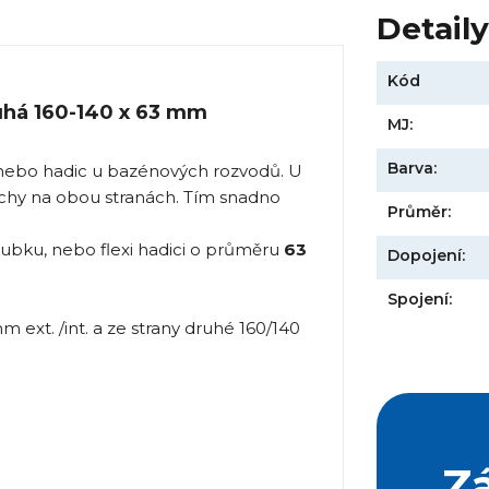
Detail
Kód
uhá 160-140 x 63 mm
MJ:
Barva:
 nebo hadic u bazénových rozvodů. U
lochy na obou stranách. Tím snadno
Průměr:
rubku, nebo flexi hadici o průměru
63
Dopojení:
Spojení:
ext. /int. a ze strany druhé 160/140
Z