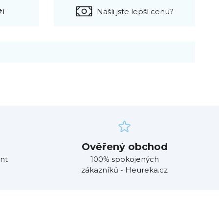
ží
Našli jste lepší cenu?
Ověřený obchod
nt
100% spokojených
zákazníků - Heureka.cz