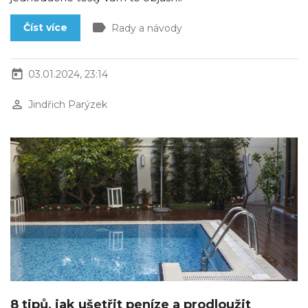
label
Číst více
Rady a návody
today
03.01.2024, 23:14
perm_identity
Jindřich Parýzek
8 tipů, jak ušetřit peníze a prodloužit