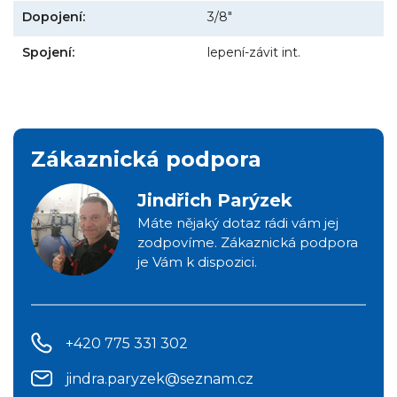
Dopojení:
3/8"
Spojení:
lepení-závit int.
Zákaznická podpora
Jindřich Parýzek
Máte nějaký dotaz rádi vám jej
zodpovíme. Zákaznická podpora
je Vám k dispozici.
+420 775 331 302
jindra.paryzek@seznam.cz