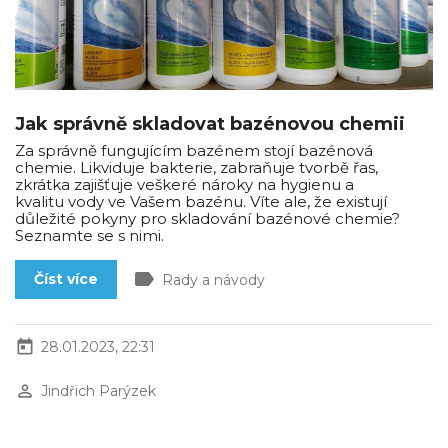
Jak správně skladovat bazénovou chemii
Za správně fungujícím bazénem stojí bazénová
chemie. Likviduje bakterie, zabraňuje tvorbě řas,
zkrátka zajišťuje veškeré nároky na hygienu a
kvalitu vody ve Vašem bazénu. Víte ale, že existují
důležité pokyny pro skladování bazénové chemie?
Seznamte se s nimi.
label
Číst více
Rady a návody
today
28.01.2023, 22:31
perm_identity
Jindřich Parýzek