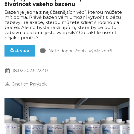
životnost vašeho bazénu
Bazén je jedna z nejúžasnějších věcí, kterou můžete
mít doma. Právě bazén vám umožní vytvořit si oázu
zábavy i relaxace, kterou můžete sdílet s rodinou a
přáteli. Ale co byste řekli tipům, které by celou tu
zábavu u bazénu ještě vylepšily? Co takhle ušetřit
nějaké peníze?
label
Číst více
Naše doporučení a výběr zboží
today
18.02.2023, 22:40
perm_identity
Jindřich Parýzek