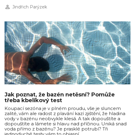
perm_identity
Jindřich Parýzek
Jak poznat, že bazén netěsní? Pomůže
třeba kbelíkový test
Koupací sezóna je v plném proudu, vše je sluncem
zalité, vám ale radost z plavání kazí zjištění, že hladina
vody v bazénu neobvykle klesá. A tak dopouštíte a
dopouštíte a lámete si hlavu nad příčinou. Uniká snad
voda přímo z bazénu? Je prasklé potrubí? Tři
jednoduché testy vám to objasní.