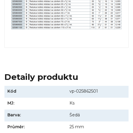
Detaily produktu
Kód
vp-025862501
MJ:
Ks
Barva:
Šedá
Průměr:
25 mm