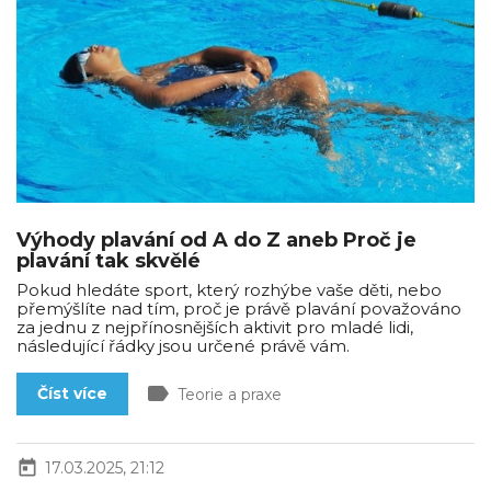
Výhody plavání od A do Z aneb Proč je
plavání tak skvělé
Pokud hledáte sport, který rozhýbe vaše děti, nebo
přemýšlíte nad tím, proč je právě plavání považováno
za jednu z nejpřínosnějších aktivit pro mladé lidi,
následující řádky jsou určené právě vám.
label
Číst více
Teorie a praxe
today
17.03.2025, 21:12