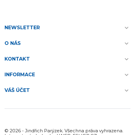

NEWSLETTER

O NÁS

KONTAKT

INFORMACE

VÁŠ ÚČET
© 2026 - Jindřich Parýzek. Všechna práva vyhrazena.