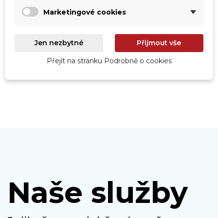
Marketingové cookies
Roboty
Jen nezbytné
Přijmout vše
Prohlédnout
Přejít na stránku Podrobně o cookies
Naše služby