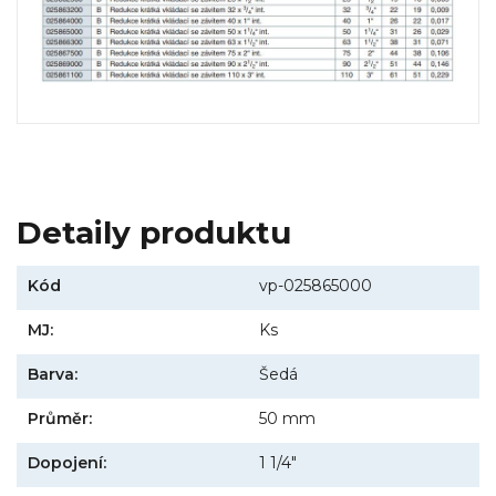
Detaily produktu
Kód
vp-025865000
MJ:
Ks
Barva:
Šedá
Průměr:
50 mm
Dopojení:
1 1/4"