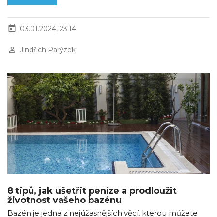
today
03.01.2024, 23:14
perm_identity
Jindřich Parýzek
8 tipů, jak ušetřit peníze a prodloužit
životnost vašeho bazénu
Bazén je jedna z nejúžasnějších věcí, kterou můžete