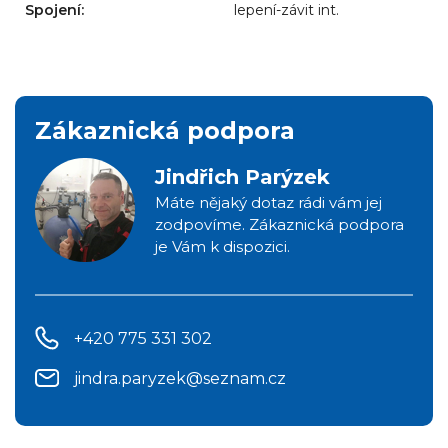
Spojení:
lepení-závit int.
Zákaznická podpora
Jindřich Parýzek
Máte nějaký dotaz rádi vám jej
zodpovíme. Zákaznická podpora
je Vám k dispozici.
+420 775 331 302
jindra.paryzek@seznam.cz