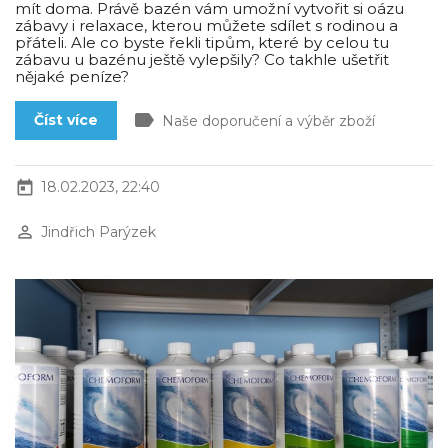
mít doma. Právě bazén vám umožní vytvořit si oázu
zábavy i relaxace, kterou můžete sdílet s rodinou a
přáteli. Ale co byste řekli tipům, které by celou tu
zábavu u bazénu ještě vylepšily? Co takhle ušetřit
nějaké peníze?
label
Číst více
Naše doporučení a výběr zboží
today
18.02.2023, 22:40
perm_identity
Jindřich Parýzek