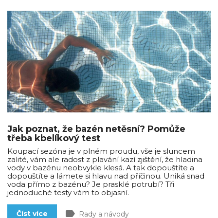
Jak poznat, že bazén netěsní? Pomůže
třeba kbelíkový test
Koupací sezóna je v plném proudu, vše je sluncem
zalité, vám ale radost z plavání kazí zjištění, že hladina
vody v bazénu neobvykle klesá. A tak dopouštíte a
dopouštíte a lámete si hlavu nad příčinou. Uniká snad
voda přímo z bazénu? Je prasklé potrubí? Tři
jednoduché testy vám to objasní.
label
Číst více
Rady a návody