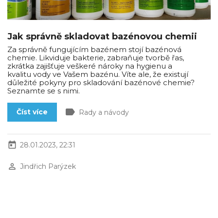
Jak správně skladovat bazénovou chemii
Za správně fungujícím bazénem stojí bazénová
chemie. Likviduje bakterie, zabraňuje tvorbě řas,
zkrátka zajišťuje veškeré nároky na hygienu a
kvalitu vody ve Vašem bazénu. Víte ale, že existují
důležité pokyny pro skladování bazénové chemie?
Seznamte se s nimi.
label
Číst více
Rady a návody
today
28.01.2023, 22:31
perm_identity
Jindřich Parýzek