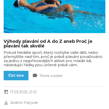
Výhody plavání od A do Z aneb Proč je
plavání tak skvělé
Pokud hledáte sport, který rozhýbe vaše děti, nebo
přemýšlíte nad tím, proč je právě plavání považováno
za jednu z nejpřínosnějších aktivit pro mladé lidi,
následující řádky jsou určené právě vám.
label
Číst více
Teorie a praxe
today
17.03.2025, 21:12
perm_identity
Jindřich Parýzek