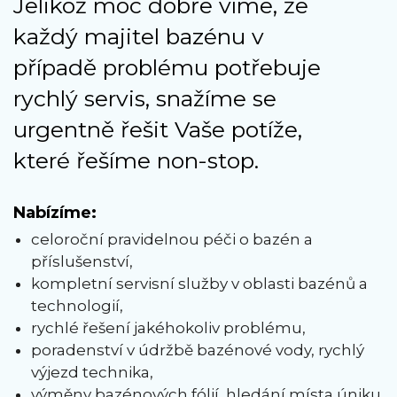
Jelikož moc dobře víme, že
každý majitel bazénu v
případě problému potřebuje
rychlý servis, snažíme se
urgentně řešit Vaše potíže,
které řešíme non-stop.
Nabízíme:
celoroční pravidelnou péči o bazén a
příslušenství,
kompletní servisní služby v oblasti bazénů a
technologií,
rychlé řešení jakéhokoliv problému,
poradenství v údržbě bazénové vody, rychlý
výjezd technika,
výměny bazénových fólií, hledání místa úniku