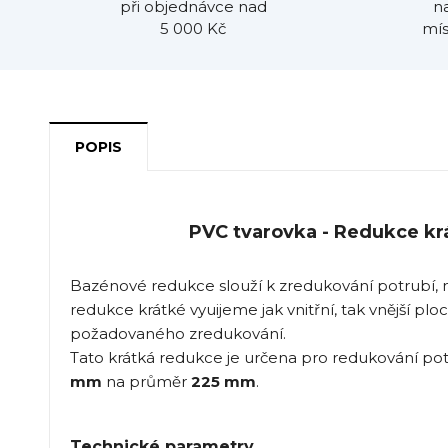
při objednávce nad
n
5 000 Kč
mís
POPIS
PVC tvarovka - Redukce kr
Bazénové redukce slouží k zredukování potrubí,
redukce krátké vyuijeme jak vnitřní, tak vnější 
požadovaného zredukování.
Tato krátká redukce je určena pro redukování pot
mm
na průměr
225 mm
.
Technické parametry