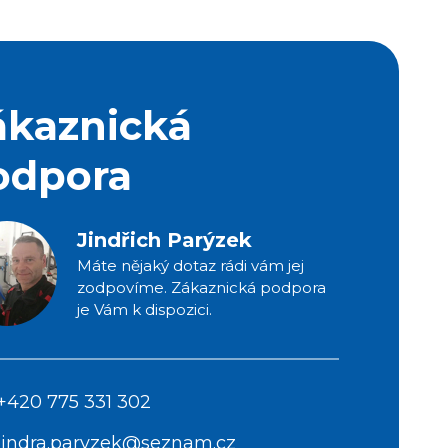
ákaznická
odpora
Jindřich Parýzek
Máte nějaký dotaz rádi vám jej
zodpovíme. Zákaznická podpora
je Vám k dispozici.
+420 775 331 302
jindra.paryzek@seznam.cz