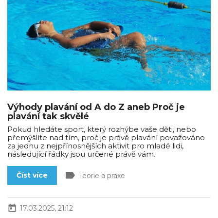
Výhody plavání od A do Z aneb Proč je
plavání tak skvělé
Pokud hledáte sport, který rozhýbe vaše děti, nebo
přemýšlíte nad tím, proč je právě plavání považováno
za jednu z nejpřínosnějších aktivit pro mladé lidi,
následující řádky jsou určené právě vám.
label
Číst více
Teorie a praxe
today
17.03.2025, 21:12