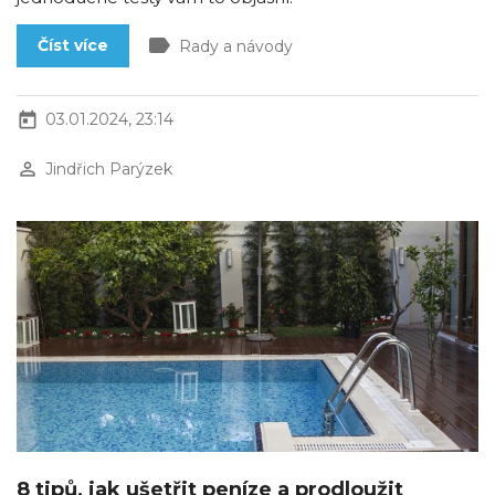
label
Číst více
Rady a návody
today
03.01.2024, 23:14
perm_identity
Jindřich Parýzek
8 tipů, jak ušetřit peníze a prodloužit