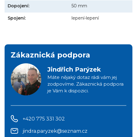
Dopojení:
50 mm
Spojení:
lepení-lepení
Zákaznická podpora
Jindřich Parýzek
Máte nějaký dotaz rádi vám jej
zodpovíme. Zákaznická podpora
je Vám k dispozici.
+420 775 331 302
jindra.paryzek@seznam.cz