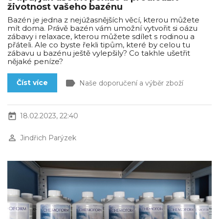
životnost vašeho bazénu
Bazén je jedna z nejúžasnějších věcí, kterou můžete
mít doma. Právě bazén vám umožní vytvořit si oázu
zábavy i relaxace, kterou můžete sdílet s rodinou a
přáteli. Ale co byste řekli tipům, které by celou tu
zábavu u bazénu ještě vylepšily? Co takhle ušetřit
nějaké peníze?
label
Číst více
Naše doporučení a výběr zboží
today
18.02.2023, 22:40
perm_identity
Jindřich Parýzek