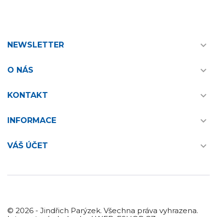

NEWSLETTER

O NÁS

KONTAKT

INFORMACE

VÁŠ ÚČET
© 2026 - Jindřich Parýzek. Všechna práva vyhrazena.