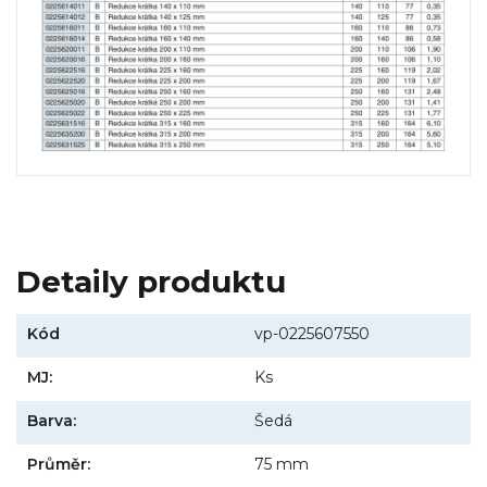
Detaily produktu
Kód
vp-0225607550
MJ:
Ks
Barva:
Šedá
Průměr:
75 mm