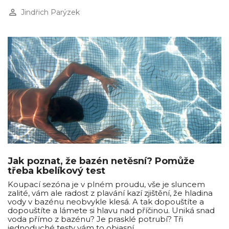
perm_identity
Jindřich Parýzek
Jak poznat, že bazén netěsní? Pomůže
třeba kbelíkový test
Koupací sezóna je v plném proudu, vše je sluncem
zalité, vám ale radost z plavání kazí zjištění, že hladina
vody v bazénu neobvykle klesá. A tak dopouštíte a
dopouštíte a lámete si hlavu nad příčinou. Uniká snad
voda přímo z bazénu? Je prasklé potrubí? Tři
jednoduché testy vám to objasní.