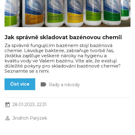
Jak správně skladovat bazénovou chemii
Za správně fungujícím bazénem stojí bazénová
chemie. Likviduje bakterie, zabraňuje tvorbě řas,
zkrátka zajišťuje veškeré nároky na hygienu a
kvalitu vody ve Vašem bazénu. Víte ale, že existují
důležité pokyny pro skladování bazénové chemie?
Seznamte se s nimi.
label
Číst více
Rady a návody
today
28.01.2023, 22:31
perm_identity
Jindřich Parýzek