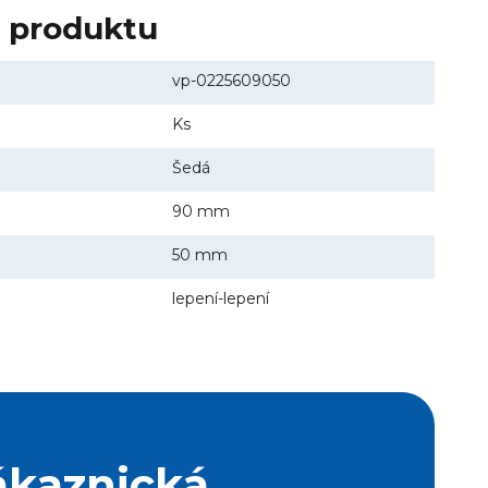
y produktu
vp-0225609050
Ks
Šedá
90 mm
50 mm
lepení-lepení
ákaznická