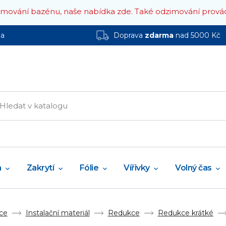
zimování bazénu, naše nabídka zde.
Také odzimování prová
ha
Doprava
zdarma
nad 5000 Kč
a
Zakrytí
Fólie
Vířivky
Volný čas
ce
Instalační materiál
Redukce
Redukce krátké