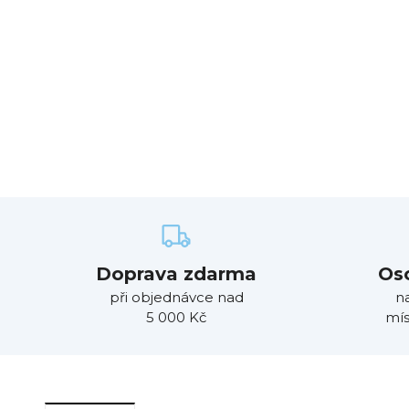
Doprava zdarma
Os
při objednávce nad
n
5 000 Kč
mís