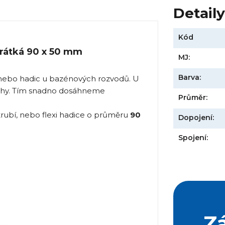
Detail
Kód
rátká 90 x 50 mm
MJ:
Barva:
 nebo hadic u bazénových rozvodů. U
plochy. Tím snadno dosáhneme
Průměr:
rubí, nebo flexi hadice o průměru
90
Dopojení:
Spojení:
Z