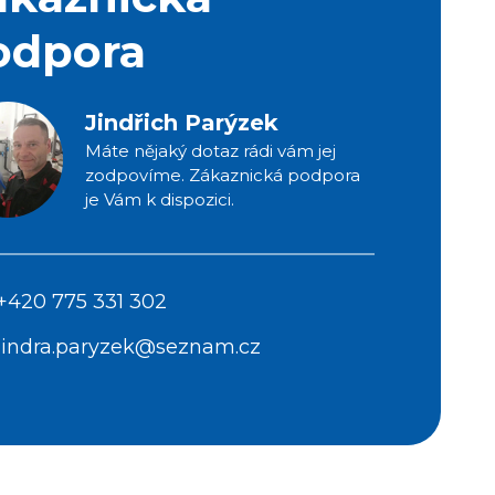
odpora
Jindřich Parýzek
Máte nějaký dotaz rádi vám jej
zodpovíme. Zákaznická podpora
je Vám k dispozici.
+420 775 331 302
jindra.paryzek@seznam.cz