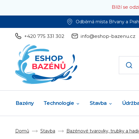
Blíží se od
Odběrná místa Břvany a Pra
+420 775 331 302
info@eshop-bazenu.cz
Bazény
Technologie
Stavba
Údržb
Domů
Stavba
Bazénové tvarovky, trubky a hadi