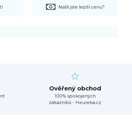
ží
Našli jste lepší cenu?
Ověřený obchod
nt
100% spokojených
zákazníků - Heureka.cz