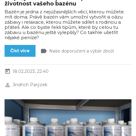
životnost vašeho bazénu
Bazén je jedna z nejúžasnějších věcí, kterou můžete
mít doma. Právě bazén vám umožní vytvořit si oázu
zábavy i relaxace, kterou můžete sdílet s rodinou a
přáteli. Ale co byste řekli tipům, které by celou tu
zábavu u bazénu ještě vylepšily? Co takhle ušetřit
nějaké peníze?
label
Číst více
Naše doporučení a výběr zboží
today
18.02.2023, 22:40
perm_identity
Jindřich Parýzek