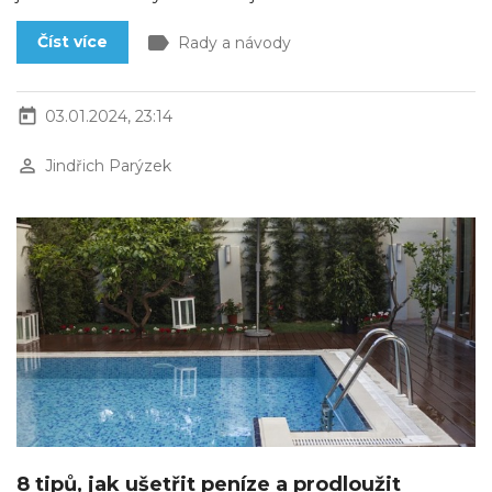
label
Číst více
Rady a návody
today
03.01.2024, 23:14
perm_identity
Jindřich Parýzek
8 tipů, jak ušetřit peníze a prodloužit