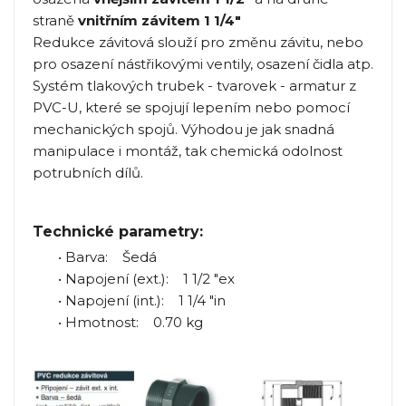
straně
vnitřním závitem 1 1/4"
Redukce závitová slouží pro změnu závitu, nebo
pro osazení nástřikovými ventily, osazení čidla atp.
Systém tlakových trubek - tvarovek - armatur z
PVC-U, které se spojují lepením nebo pomocí
mechanických spojů. Výhodou je jak snadná
manipulace i montáž, tak chemická odolnost
potrubních dílů.
Technické parametry:
• Barva: Šedá
• Napojení (ext.): 1 1/2 "ex
• Napojení (int.): 1 1/4 "in
• Hmotnost: 0.70 kg