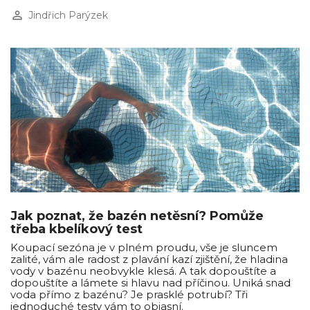
perm_identity
Jindřich Parýzek
Jak poznat, že bazén netěsní? Pomůže
třeba kbelíkový test
Koupací sezóna je v plném proudu, vše je sluncem
zalité, vám ale radost z plavání kazí zjištění, že hladina
vody v bazénu neobvykle klesá. A tak dopouštíte a
dopouštíte a lámete si hlavu nad příčinou. Uniká snad
voda přímo z bazénu? Je prasklé potrubí? Tři
jednoduché testy vám to objasní.