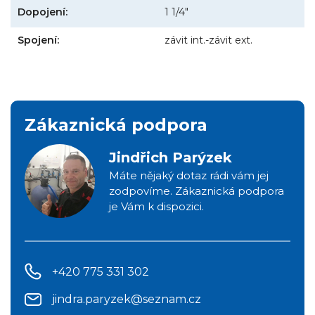
Dopojení:
1 1/4"
Spojení:
závit int.-závit ext.
Zákaznická podpora
Jindřich Parýzek
Máte nějaký dotaz rádi vám jej
zodpovíme. Zákaznická podpora
je Vám k dispozici.
+420 775 331 302
jindra.paryzek@seznam.cz