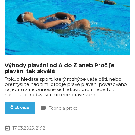
Výhody plavání od A do Z aneb Proč je
plavání tak skvělé
Pokud hledáte sport, který rozhýbe vaše děti, nebo
přemýšlíte nad tím, proč je právě plavání považováno
za jednu z nejpřínosnějších aktivit pro mladé lidi,
následující řádky jsou určené právě vám.
label
Číst více
Teorie a praxe
today
17.03.2025, 21:12