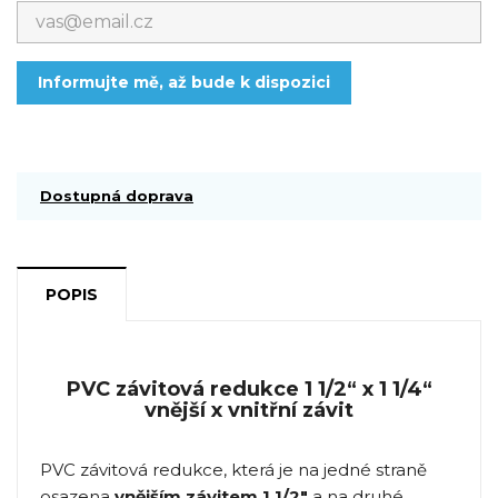
Informujte mě, až bude k dispozici
Dostupná doprava
POPIS
PVC závitová redukce 1 1/2“ x 1 1/4“
vnější x vnitřní závit
PVC závitová redukce, která je na jedné straně
osazena
vnějším závitem 1 1/2"
a na druhé