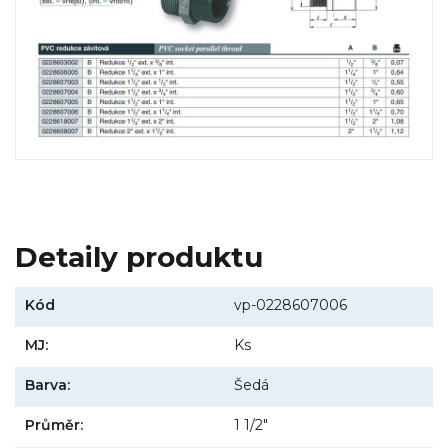
Detaily produktu
Kód
vp-0228607006
MJ:
Ks
Barva:
Šedá
Průměr:
1 1/2"