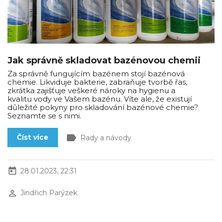
Jak správně skladovat bazénovou chemii
Za správně fungujícím bazénem stojí bazénová
chemie. Likviduje bakterie, zabraňuje tvorbě řas,
zkrátka zajišťuje veškeré nároky na hygienu a
kvalitu vody ve Vašem bazénu. Víte ale, že existují
důležité pokyny pro skladování bazénové chemie?
Seznamte se s nimi.
label
Číst více
Rady a návody
today
28.01.2023, 22:31
perm_identity
Jindřich Parýzek