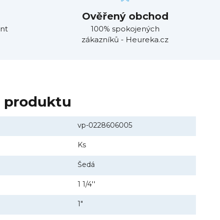
Ověřený obchod
nt
100% spokojených
zákazníků - Heureka.cz
y produktu
vp-0228606005
Ks
Šedá
1 1/4''
1"