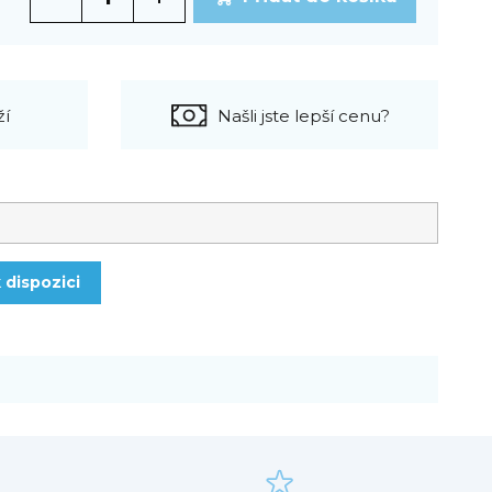
ží
Našli jste lepší cenu?
 dispozici