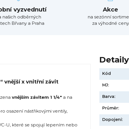
obní vyzvednutí
Akce
a našich odběrných
na sezónní sortime
tech Břvany a Praha
za výhodné ceny
Detail
Kód
 vnější x vnitřní závit
MJ:
Barva:
sazena
vnějším závitem 1 1/4"
a na
Průměr:
o osazení nástřikovými ventily,
Dopojení:
VC-U, které se spojují lepením nebo