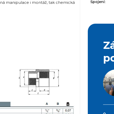
Spojení:
ná manipulace i montáž, tak chemická
Z
p