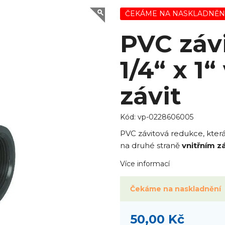
ČEKÁME NA NASKLADNĚN
PVC záv
1/4“ x 1“
závit
Kód:
vp-0228606005
PVC závitová redukce, kter
na druhé straně
vnitřním z
Více informací
Čekáme na naskladnění
50,00 Kč