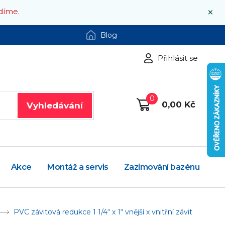
×
díme.
Blog
Přihlásit se
0
0,00 Kč
Vyhledávání
Akce
Montáž a servis
Zazimování bazénu
PVC závitová redukce 1 1/4“ x 1“ vnější x vnitřní závit