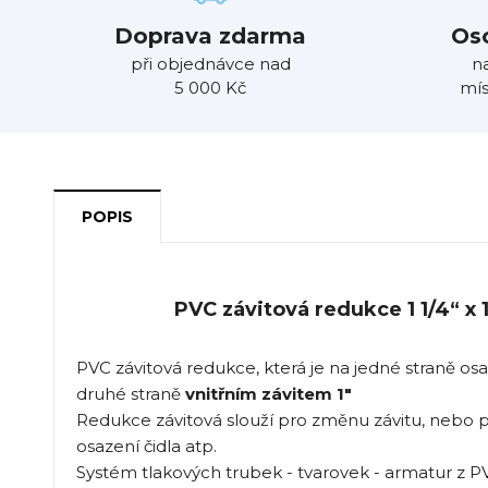
Doprava zdarma
Os
při objednávce nad
n
5 000 Kč
mís
POPIS
PVC závitová redukce 1 1/4“ x 1“
PVC závitová redukce, která je na jedné straně o
druhé straně
vnitřním závitem 1"
Redukce závitová slouží pro změnu závitu, nebo pr
osazení čidla atp.
Systém tlakových trubek - tvarovek - armatur z P