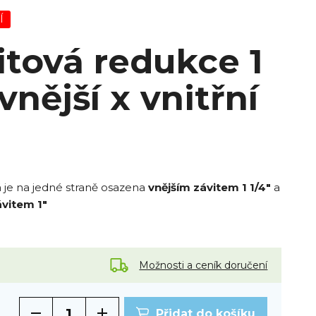
Í
itová redukce 1
 vnější x vnitřní
á je na jedné straně osazena
vnějším závitem 1 1/4"
a
ávitem 1"
Možnosti a ceník doručení
Přidat do košíku