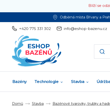
Blíží se od
Odběrná místa Břvany a Pra
+420 775 331 302
info@eshop-bazenu.cz
Bazény
Technologie
Stavba
Údržb
Domů
Stavba
Bazénové tvarovky, trubky a hadi