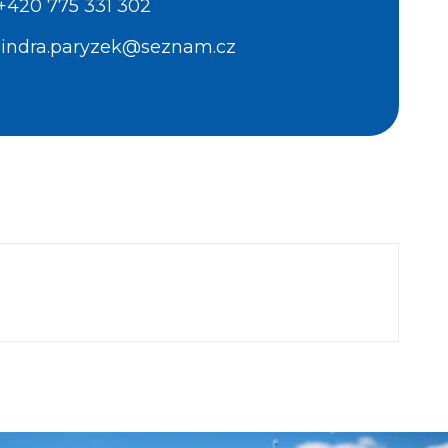
+420 775 331 302
jindra.paryzek@seznam.cz