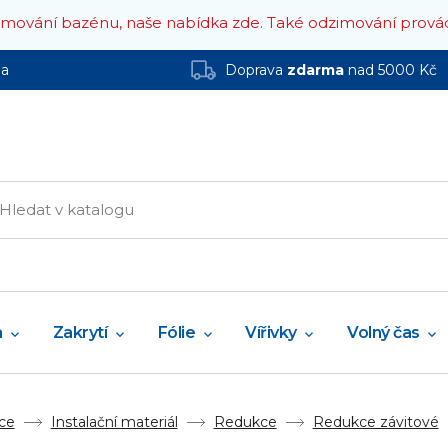
zimování bazénu, naše nabídka zde.
Také odzimování prová
ha
Doprava
zdarma
nad 5000 Kč
a
Zakrytí
Fólie
Vířivky
Volný čas
ce
Instalační materiál
Redukce
Redukce závitové