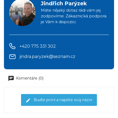
Jindřich Parýzek
Máte nějaký dotaz rádi vám jej
zodpovíme. Zákaznická podpora
je Vám k dispozici.
+420 775 331 302
jindra.paryzek@seznam.cz
Komentáře (0)
Buďte první a napište svůj názor