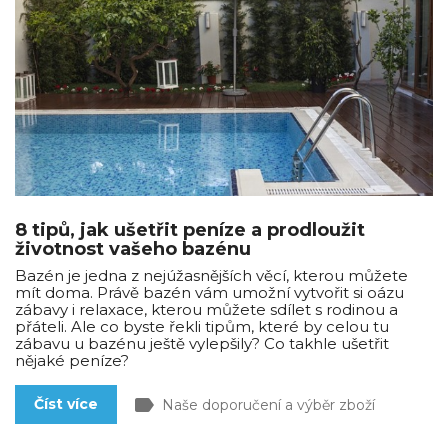
8 tipů, jak ušetřit peníze a prodloužit
životnost vašeho bazénu
Bazén je jedna z nejúžasnějších věcí, kterou můžete
mít doma. Právě bazén vám umožní vytvořit si oázu
zábavy i relaxace, kterou můžete sdílet s rodinou a
přáteli. Ale co byste řekli tipům, které by celou tu
zábavu u bazénu ještě vylepšily? Co takhle ušetřit
nějaké peníze?
label
Číst více
Naše doporučení a výběr zboží