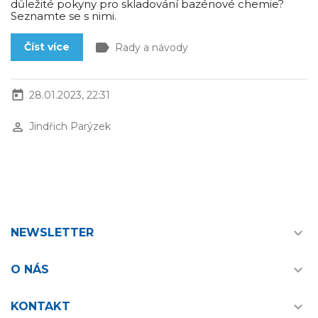
důležité pokyny pro skladování bazénové chemie?
Seznamte se s nimi.
label
Číst více
Rady a návody
today
28.01.2023, 22:31
perm_identity
Jindřich Parýzek

NEWSLETTER

O NÁS

KONTAKT