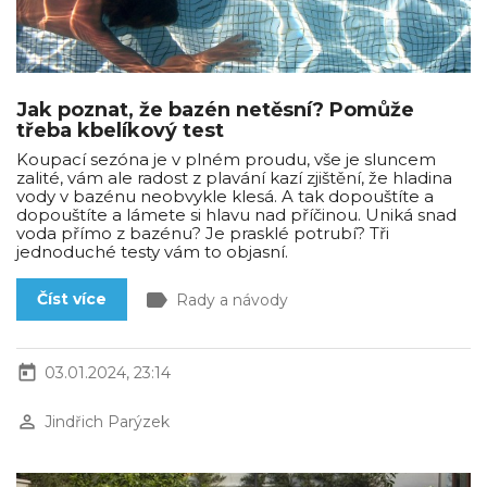
Jak poznat, že bazén netěsní? Pomůže
třeba kbelíkový test
Koupací sezóna je v plném proudu, vše je sluncem
zalité, vám ale radost z plavání kazí zjištění, že hladina
vody v bazénu neobvykle klesá. A tak dopouštíte a
dopouštíte a lámete si hlavu nad příčinou. Uniká snad
voda přímo z bazénu? Je prasklé potrubí? Tři
jednoduché testy vám to objasní.
label
Číst více
Rady a návody
today
03.01.2024, 23:14
perm_identity
Jindřich Parýzek