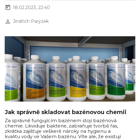
today
18.02.2023, 22:40
perm_identity
Jindřich Parýzek
Jak správně skladovat bazénovou chemii
Za správně fungujícím bazénem stojí bazénová
chemie. Likviduje bakterie, zabraňuje tvorbě řas,
zkrátka zajišťuje veškeré nároky na hygienu a
kvalitu vody ve Vašem bazénu. Víte ale, že existují