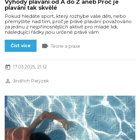
Výhody plavání od A do Z aneb Proč je
plavání tak skvělé
Pokud hledáte sport, který rozhýbe vaše děti, nebo
přemýšlíte nad tím, proč je právě plavání považováno
za jednu z nejpřínosnějších aktivit pro mladé lidi,
následující řádky jsou určené právě vám.
label
Číst více
Teorie a praxe
today
17.03.2025, 21:12
perm_identity
Jindřich Parýzek