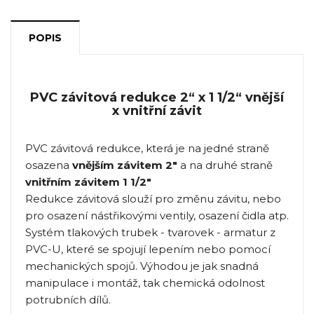
POPIS
PVC závitová redukce 2“ x 1 1/2“ vnější
x vnitřní závit
PVC závitová redukce, která je na jedné straně
osazena
vnějším závitem 2"
a na druhé straně
vnitřním závitem 1 1/2"
Redukce závitová slouží pro změnu závitu, nebo
pro osazení nástřikovými ventily, osazení čidla atp.
Systém tlakových trubek - tvarovek - armatur z
PVC-U, které se spojují lepením nebo pomocí
mechanických spojů. Výhodou je jak snadná
manipulace i montáž, tak chemická odolnost
potrubních dílů.