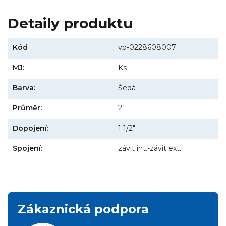
Detaily produktu
Kód
vp-0228608007
MJ:
Ks
Barva:
Šedá
Průměr:
2"
Dopojení:
1 1/2"
Spojení:
závit int.-závit ext.
Zákaznická podpora