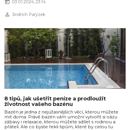
today
03.01.2024, 23:14
perm_identity
Jindřich Parýzek
8 tipů, jak ušetřit peníze a prodloužit
životnost vašeho bazénu
Bazén je jedna z nejúžasnějších věcí, kterou můžete
mít doma. Právě bazén vám umožní vytvořit si oázu
zábavy i relaxace, kterou můžete sdílet s rodinou a
přáteli. Ale co byste řekli tipům, které by celou tu