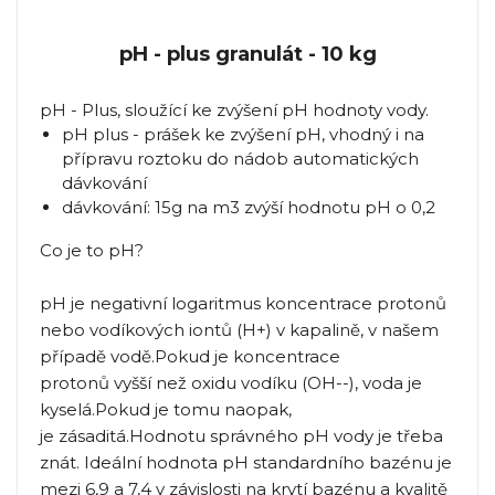
pH - plus granulát - 10 kg
pH - Plus, sloužící ke zvýšení pH hodnoty vody.
pH plus - prášek ke zvýšení pH, vhodný i na
přípravu roztoku do nádob automatických
dávkování
dávkování: 15g na m3 zvýší hodnotu pH o 0,2
Co je to pH?
pH je negativní logaritmus koncentrace protonů
nebo vodíkových iontů (H+) v kapalině, v našem
případě vodě.Pokud je koncentrace
protonů vyšší než oxidu vodíku (OH--), voda je
kyselá.Pokud je tomu naopak,
je zásaditá.Hodnotu správného pH vody je třeba
znát. Ideální hodnota pH standardního bazénu je
mezi 6,9 a 7,4 v závislosti na krytí bazénu a kvalitě