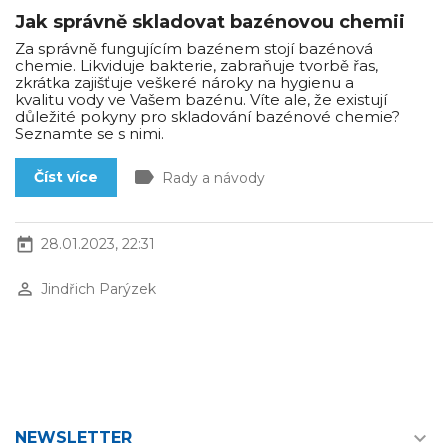
Jak správně skladovat bazénovou chemii
Za správně fungujícím bazénem stojí bazénová
chemie. Likviduje bakterie, zabraňuje tvorbě řas,
zkrátka zajišťuje veškeré nároky na hygienu a
kvalitu vody ve Vašem bazénu. Víte ale, že existují
důležité pokyny pro skladování bazénové chemie?
Seznamte se s nimi.
label
Číst více
Rady a návody
today
28.01.2023, 22:31
perm_identity
Jindřich Parýzek

NEWSLETTER