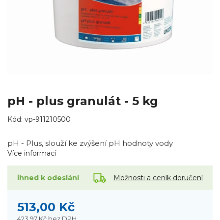
pH - plus granulát - 5 kg
Kód:
vp-911210500
pH - Plus, slouží ke zvýšení pH hodnoty vody
Více informací
Možnosti a ceník doručení
ihned k odeslání
513,00 Kč
423,97 Kč
bez DPH