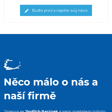
Buďte první a napište svůj názor
Něco málo o nás a
naší firmě
Jmenuji se
Jindřich Parýzek
a jsem majitelem tohoto