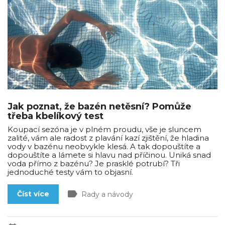
Jak poznat, že bazén netěsní? Pomůže
třeba kbelíkový test
Koupací sezóna je v plném proudu, vše je sluncem
zalité, vám ale radost z plavání kazí zjištění, že hladina
vody v bazénu neobvykle klesá. A tak dopouštíte a
dopouštíte a lámete si hlavu nad příčinou. Uniká snad
voda přímo z bazénu? Je prasklé potrubí? Tři
jednoduché testy vám to objasní.
label
Číst více
Rady a návody