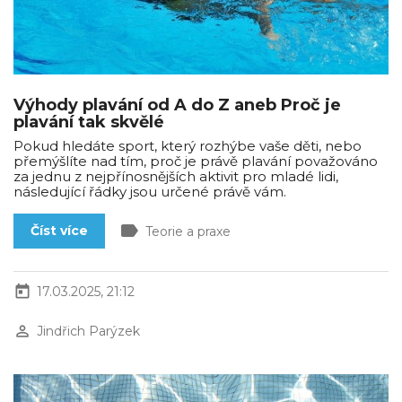
Výhody plavání od A do Z aneb Proč je
plavání tak skvělé
Pokud hledáte sport, který rozhýbe vaše děti, nebo
přemýšlíte nad tím, proč je právě plavání považováno
za jednu z nejpřínosnějších aktivit pro mladé lidi,
následující řádky jsou určené právě vám.
label
Číst více
Teorie a praxe
today
17.03.2025, 21:12
perm_identity
Jindřich Parýzek