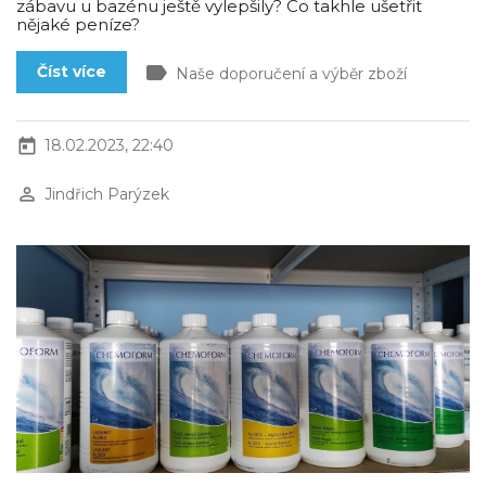
zábavu u bazénu ještě vylepšily? Co takhle ušetřit
nějaké peníze?
label
Číst více
Naše doporučení a výběr zboží
today
18.02.2023, 22:40
perm_identity
Jindřich Parýzek