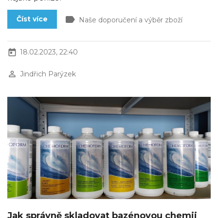
label
Číst více
Naše doporučení a výběr zboží
today
18.02.2023, 22:40
perm_identity
Jindřich Parýzek
Jak správně skladovat bazénovou chemii