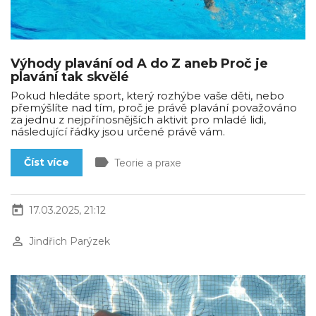
Výhody plavání od A do Z aneb Proč je
plavání tak skvělé
Pokud hledáte sport, který rozhýbe vaše děti, nebo
přemýšlíte nad tím, proč je právě plavání považováno
za jednu z nejpřínosnějších aktivit pro mladé lidi,
následující řádky jsou určené právě vám.
label
Číst více
Teorie a praxe
today
17.03.2025, 21:12
perm_identity
Jindřich Parýzek