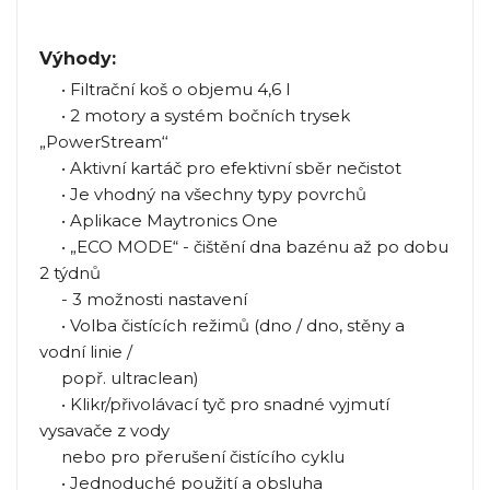
Výhody:
• Filtrační koš o objemu 4,6 l
• 2 motory a systém bočních trysek
„PowerStream‘‘
• Aktivní kartáč pro efektivní sběr nečistot
• Je vhodný na všechny typy povrchů
• Aplikace Maytronics One
• „ECO MODE“ - čištění dna bazénu až po dobu
2 týdnů
- 3 možnosti nastavení
• Volba čistících režimů (dno / dno, stěny a
vodní linie /
popř. ultraclean)
• Klikr/přivolávací tyč pro snadné vyjmutí
vysavače z vody
nebo pro přerušení čistícího cyklu
• Jednoduché použití a obsluha