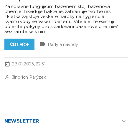
Za správně fungujícím bazénem stojí bazénová
chemie. Likviduje bakterie, zabraňuje tvorbě řas,
zkrátka zajišťuje veškeré nároky na hygienu a
kvalitu vody ve Vašem bazénu. Víte ale, že existují
důležité pokyny pro skladování bazénové chemie?
Seznamte se s nimi.
label
Číst více
Rady a návody
today
28.01.2023, 22:31
perm_identity
Jindřich Parýzek

NEWSLETTER