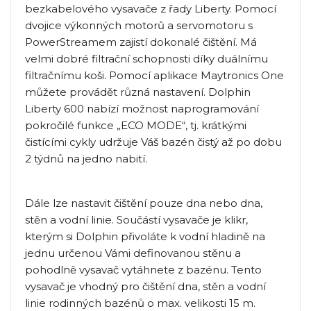
bezkabelového vysavače z řady Liberty. Pomocí
dvojice výkonných motorů a servomotoru s
PowerStreamem zajistí dokonalé čištění. Má
velmi dobré filtrační schopnosti díky duálnímu
filtračnímu koši. Pomocí aplikace Maytronics One
můžete provádět různá nastavení. Dolphin
Liberty 600 nabízí možnost naprogramování
pokročilé funkce „ECO MODE“, tj. krátkými
čistícími cykly udržuje Váš bazén čistý až po dobu
2 týdnů na jedno nabití.
Dále lze nastavit čištění pouze dna nebo dna,
stěn a vodní linie. Součástí vysavače je klikr,
kterým si Dolphin přivoláte k vodní hladině na
jednu určenou Vámi definovanou stěnu a
pohodlně vysavač vytáhnete z bazénu. Tento
vysavač je vhodný pro čištění dna, stěn a vodní
linie rodinných bazénů o max. velikosti 15 m.