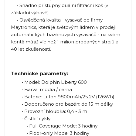
• Snadno přístupný duální filtrační koš (v
základní výbavě)
• Osvědčená kvalita - vysavač od firmy
Maytronics, která je světovým lídrem v prodeji
automatických bazénových vysavačů - na svém
kontě má již víc než 1 milion prodaných strojů a
40 let zkušeností.
Technické parametry:
• Model: Dolphin Liberty 600
• Barva: modrá / černá
• Baterie: Li-Ion 9800mAh/25.2V (126Wh)
• Doporučeno pro bazén: do 15 m délky
• Provozní hloubka: 0,4 - 3 m
• Čistící cykly:
• Full Coverage Mode: 3 hodiny
• Floor-only Mode: 3 hodiny