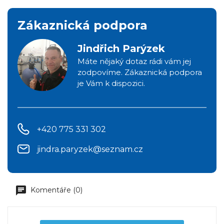
Zákaznická podpora
Jindřich Parýzek
Máte nějaký dotaz rádi vám jej
zodpovíme. Zákaznická podpora
je Vám k dispozici.
+420 775 331 302
jindra.paryzek@seznam.cz
Komentáře (0)