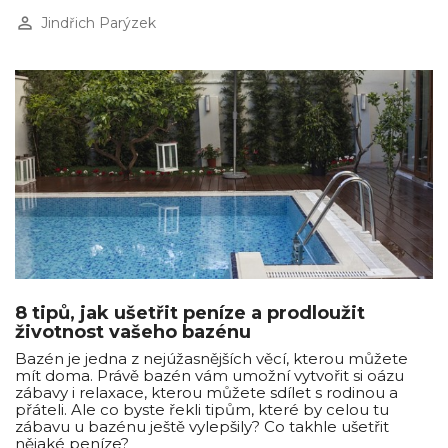
perm_identity
Jindřich Parýzek
8 tipů, jak ušetřit peníze a prodloužit
životnost vašeho bazénu
Bazén je jedna z nejúžasnějších věcí, kterou můžete
mít doma. Právě bazén vám umožní vytvořit si oázu
zábavy i relaxace, kterou můžete sdílet s rodinou a
přáteli. Ale co byste řekli tipům, které by celou tu
zábavu u bazénu ještě vylepšily? Co takhle ušetřit
nějaké peníze?