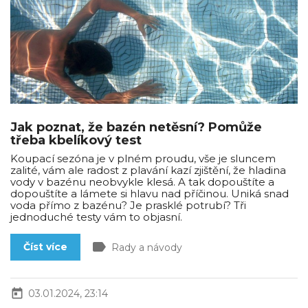
Jak poznat, že bazén netěsní? Pomůže
třeba kbelíkový test
Koupací sezóna je v plném proudu, vše je sluncem
zalité, vám ale radost z plavání kazí zjištění, že hladina
vody v bazénu neobvykle klesá. A tak dopouštíte a
dopouštíte a lámete si hlavu nad příčinou. Uniká snad
voda přímo z bazénu? Je prasklé potrubí? Tři
jednoduché testy vám to objasní.
label
Číst více
Rady a návody
today
03.01.2024, 23:14