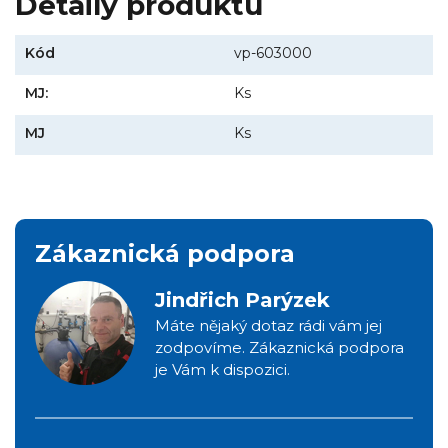
Detaily produktu
Kód
vp-603000
MJ:
Ks
MJ
Ks
Zákaznická podpora
Jindřich Parýzek
Máte nějaký dotaz rádi vám jej
zodpovíme. Zákaznická podpora
je Vám k dispozici.