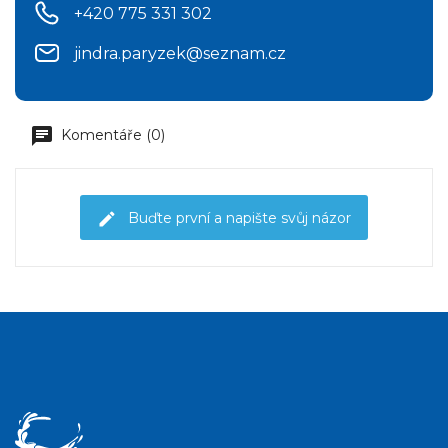
+420 775 331 302
jindra.paryzek@seznam.cz
Komentáře (0)
Buďte první a napište svůj názor