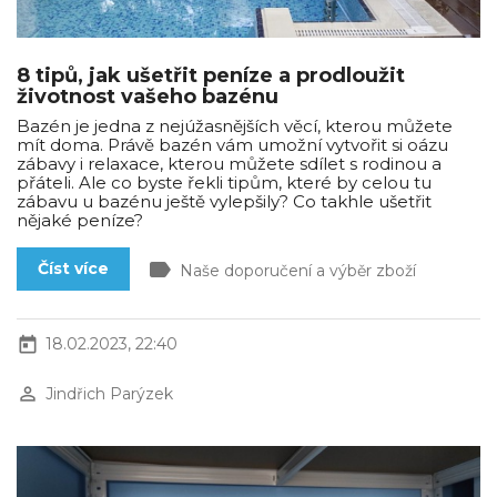
8 tipů, jak ušetřit peníze a prodloužit
životnost vašeho bazénu
Bazén je jedna z nejúžasnějších věcí, kterou můžete
mít doma. Právě bazén vám umožní vytvořit si oázu
zábavy i relaxace, kterou můžete sdílet s rodinou a
přáteli. Ale co byste řekli tipům, které by celou tu
zábavu u bazénu ještě vylepšily? Co takhle ušetřit
nějaké peníze?
label
Číst více
Naše doporučení a výběr zboží
today
18.02.2023, 22:40
perm_identity
Jindřich Parýzek