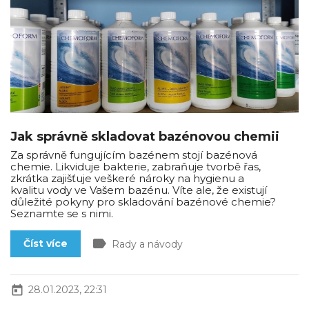
Jak správně skladovat bazénovou chemii
Za správně fungujícím bazénem stojí bazénová
chemie. Likviduje bakterie, zabraňuje tvorbě řas,
zkrátka zajišťuje veškeré nároky na hygienu a
kvalitu vody ve Vašem bazénu. Víte ale, že existují
důležité pokyny pro skladování bazénové chemie?
Seznamte se s nimi.
label
Číst více
Rady a návody
today
28.01.2023, 22:31