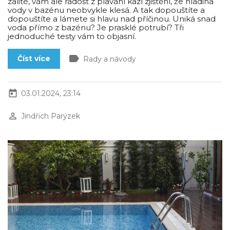
zalité, vám ale radost z plavání kazí zjištění, že hladina
vody v bazénu neobvykle klesá. A tak dopouštíte a
dopouštíte a lámete si hlavu nad příčinou. Uniká snad
voda přímo z bazénu? Je prasklé potrubí? Tři
jednoduché testy vám to objasní.
label
Číst více
Rady a návody
today
03.01.2024, 23:14
perm_identity
Jindřich Parýzek