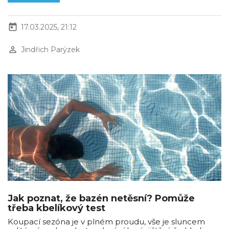
today
17.03.2025, 21:12
perm_identity
Jindřich Parýzek
Jak poznat, že bazén netěsní? Pomůže
třeba kbelíkový test
Koupací sezóna je v plném proudu, vše je sluncem