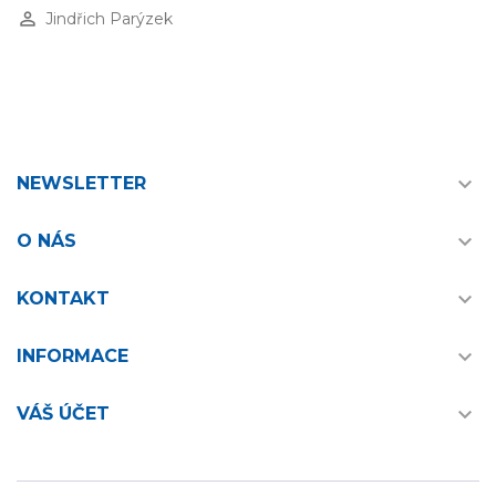
perm_identity
Jindřich Parýzek

NEWSLETTER

O NÁS

KONTAKT

INFORMACE

VÁŠ ÚČET