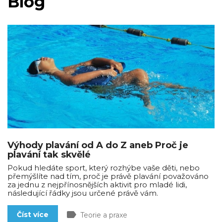
Blog
Výhody plavání od A do Z aneb Proč je
plavání tak skvělé
Pokud hledáte sport, který rozhýbe vaše děti, nebo
přemýšlíte nad tím, proč je právě plavání považováno
za jednu z nejpřínosnějších aktivit pro mladé lidi,
následující řádky jsou určené právě vám.
label
Číst více
Teorie a praxe