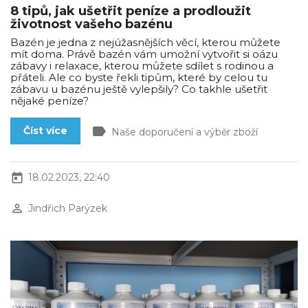
8 tipů, jak ušetřit peníze a prodloužit
životnost vašeho bazénu
Bazén je jedna z nejúžasnějších věcí, kterou můžete
mít doma. Právě bazén vám umožní vytvořit si oázu
zábavy i relaxace, kterou můžete sdílet s rodinou a
přáteli. Ale co byste řekli tipům, které by celou tu
zábavu u bazénu ještě vylepšily? Co takhle ušetřit
nějaké peníze?
label
Číst více
Naše doporučení a výběr zboží
today
18.02.2023, 22:40
perm_identity
Jindřich Parýzek