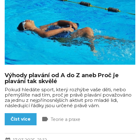
Výhody plavání od A do Z aneb Proč je
plavání tak skvělé
Pokud hledáte sport, který rozhýbe vaše děti, nebo
přemýšlíte nad tím, proč je právě plavání považováno
za jednu z nejpřínosnějších aktivit pro mladé lidi,
následující řádky jsou určené právě vám.
label
Číst více
Teorie a praxe