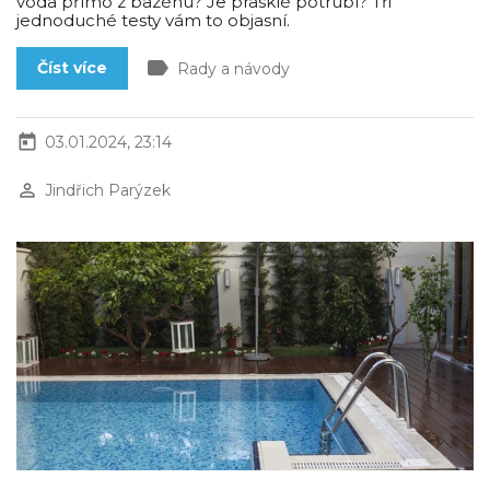
voda přímo z bazénu? Je prasklé potrubí? Tři
jednoduché testy vám to objasní.
label
Číst více
Rady a návody
today
03.01.2024, 23:14
perm_identity
Jindřich Parýzek