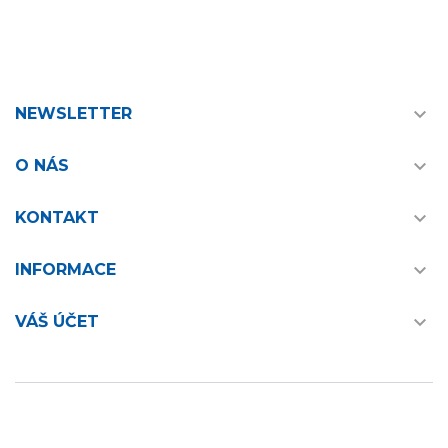

NEWSLETTER

O NÁS

KONTAKT

INFORMACE

VÁŠ ÚČET