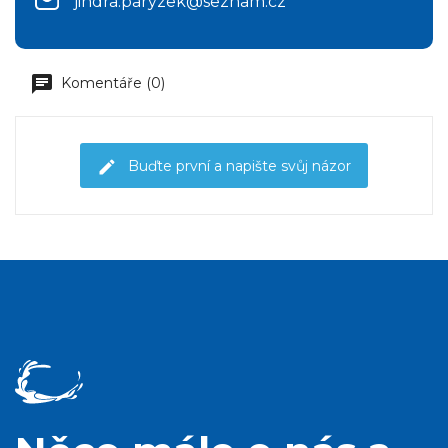
jindra.paryzek@seznam.cz
Komentáře (0)
Buďte první a napište svůj názor