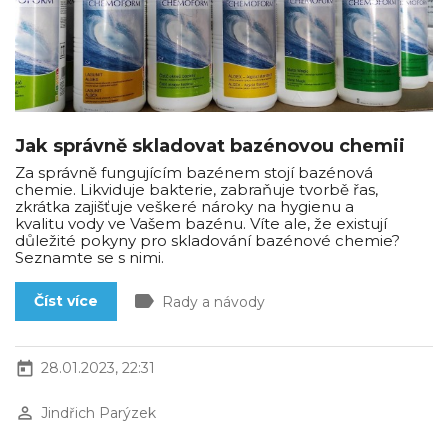
Jak správně skladovat bazénovou chemii
Za správně fungujícím bazénem stojí bazénová
chemie. Likviduje bakterie, zabraňuje tvorbě řas,
zkrátka zajišťuje veškeré nároky na hygienu a
kvalitu vody ve Vašem bazénu. Víte ale, že existují
důležité pokyny pro skladování bazénové chemie?
Seznamte se s nimi.
label
Číst více
Rady a návody
today
28.01.2023, 22:31
perm_identity
Jindřich Parýzek