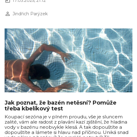
today
17.03.2025, 21:12
perm_identity
Jindřich Parýzek
Jak poznat, že bazén netěsní? Pomůže
třeba kbelíkový test
Koupací sezóna je v plném proudu, vše je sluncem
zalité, vám ale radost z plavání kazí zjištění, že hladina
vody v bazénu neobvykle klesá. A tak dopouštíte a
dopouštíte a lámete si hlavu nad příčinou. Uniká snad