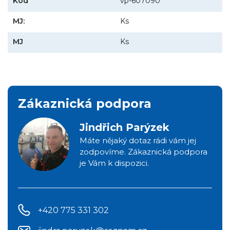
Kód
vp-607090
MJ:
Ks
MJ
Ks
Zákaznická podpora
Jindřich Parýzek
Máte nějaký dotaz rádi vám jej
zodpovíme. Zákaznická podpora
je Vám k dispozici.
+420 775 331 302