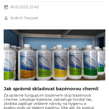
today
18.02.2023, 22:40
perm_identity
Jindřich Parýzek
Jak správně skladovat bazénovou chemii
Za správně fungujícím bazénem stojí bazénová
chemie. Likviduje bakterie, zabraňuje tvorbě řas,
zkrátka zajišťuje veškeré nároky na hygienu a
kvalitu vody ve Vašem bazénu. Víte ale, že existují