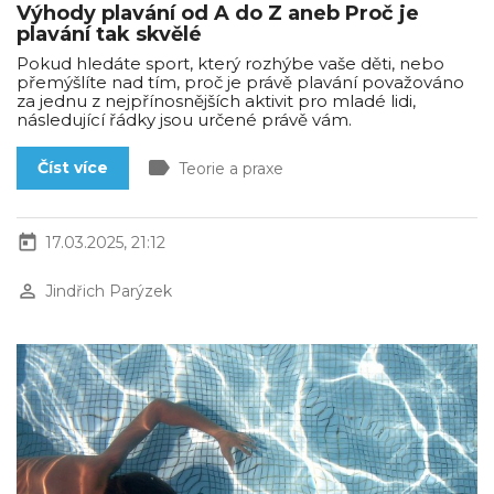
Výhody plavání od A do Z aneb Proč je
plavání tak skvělé
Pokud hledáte sport, který rozhýbe vaše děti, nebo
přemýšlíte nad tím, proč je právě plavání považováno
za jednu z nejpřínosnějších aktivit pro mladé lidi,
následující řádky jsou určené právě vám.
label
Číst více
Teorie a praxe
today
17.03.2025, 21:12
perm_identity
Jindřich Parýzek