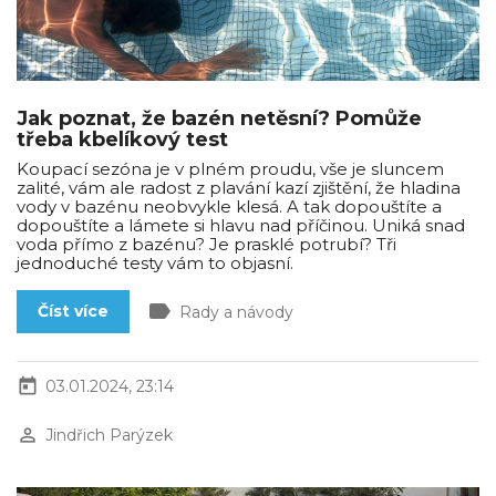
Jak poznat, že bazén netěsní? Pomůže
třeba kbelíkový test
Koupací sezóna je v plném proudu, vše je sluncem
zalité, vám ale radost z plavání kazí zjištění, že hladina
vody v bazénu neobvykle klesá. A tak dopouštíte a
dopouštíte a lámete si hlavu nad příčinou. Uniká snad
voda přímo z bazénu? Je prasklé potrubí? Tři
jednoduché testy vám to objasní.
label
Číst více
Rady a návody
today
03.01.2024, 23:14
perm_identity
Jindřich Parýzek