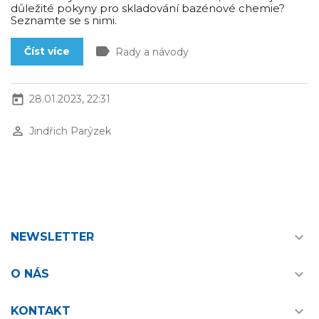
důležité pokyny pro skladování bazénové chemie?
Seznamte se s nimi.
label
Číst více
Rady a návody
today
28.01.2023, 22:31
perm_identity
Jindřich Parýzek

NEWSLETTER

O NÁS

KONTAKT