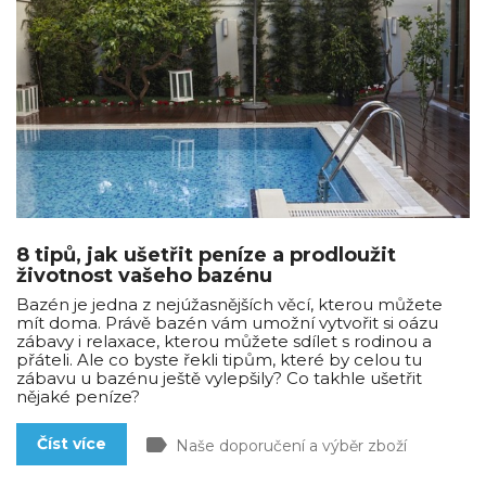
8 tipů, jak ušetřit peníze a prodloužit
životnost vašeho bazénu
Bazén je jedna z nejúžasnějších věcí, kterou můžete
mít doma. Právě bazén vám umožní vytvořit si oázu
zábavy i relaxace, kterou můžete sdílet s rodinou a
přáteli. Ale co byste řekli tipům, které by celou tu
zábavu u bazénu ještě vylepšily? Co takhle ušetřit
nějaké peníze?
label
Číst více
Naše doporučení a výběr zboží