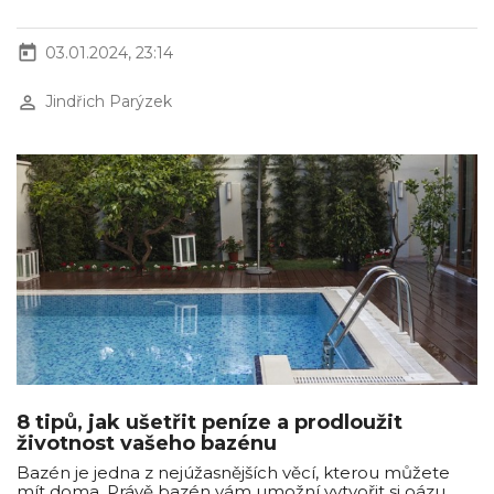
today
03.01.2024, 23:14
perm_identity
Jindřich Parýzek
8 tipů, jak ušetřit peníze a prodloužit
životnost vašeho bazénu
Bazén je jedna z nejúžasnějších věcí, kterou můžete
mít doma. Právě bazén vám umožní vytvořit si oázu