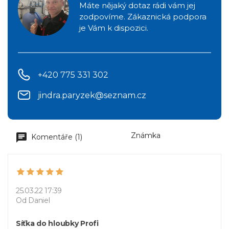
Máte nějaký dotaz rádi vám jej
zodpovíme. Zákaznická podpora
je Vám k dispozici.
+420 775 331 302
jindra.paryzek@seznam.cz
Známka
Komentáře (1)
25.03.22 17:39
Od Daniel
Síťka do hloubky Profi