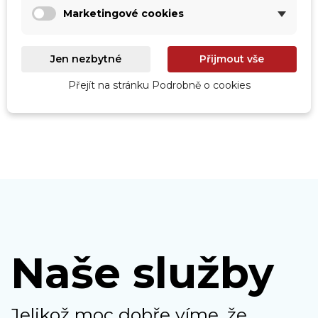
Marketingové cookies
Roboty
Jen nezbytné
Přijmout vše
Prohlédnout
Přejít na stránku Podrobně o cookies
Naše služby
Jelikož moc dobře víme, že