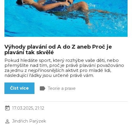
Výhody plavání od A do Z aneb Proč je
plavání tak skvělé
Pokud hledáte sport, který rozhýbe vaše děti, nebo
přemýšlíte nad tím, proč je právě plavání považováno
za jednu z nejpřínosnějších aktivit pro mladé lidi,
následující řádky jsou určené právě vám.
label
Číst více
Teorie a praxe
today
17.03.2025, 21:12
perm_identity
Jindřich Parýzek