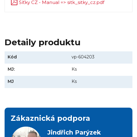
Síťky CZ - Manual => sitk_sitky_cz.pdf
Detaily produktu
Kód
vp-604203
MJ:
Ks
MJ
Ks
Zákaznická podpora
Jindřich Parýzek