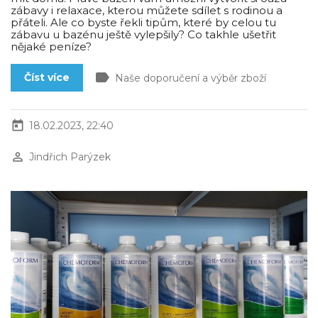
zábavy i relaxace, kterou můžete sdílet s rodinou a
přáteli. Ale co byste řekli tipům, které by celou tu
zábavu u bazénu ještě vylepšily? Co takhle ušetřit
nějaké peníze?
label
Číst více
Naše doporučení a výběr zboží
today
18.02.2023, 22:40
perm_identity
Jindřich Parýzek