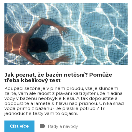
Jak poznat, že bazén netěsní? Pomůže
třeba kbelíkový test
Koupací sezóna je v plném proudu, vše je sluncem
zalité, vám ale radost z plavání kazí zjištění, že hladina
vody v bazénu neobvykle klesá. A tak dopouštíte a
dopouštíte a lámete si hlavu nad příčinou. Uniká snad
voda přímo z bazénu? Je prasklé potrubí? Tři
jednoduché testy vám to objasní.
label
Číst více
Rady a návody