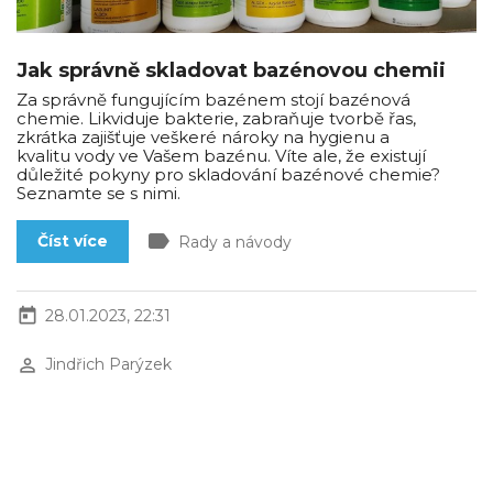
Jak správně skladovat bazénovou chemii
Za správně fungujícím bazénem stojí bazénová
chemie. Likviduje bakterie, zabraňuje tvorbě řas,
zkrátka zajišťuje veškeré nároky na hygienu a
kvalitu vody ve Vašem bazénu. Víte ale, že existují
důležité pokyny pro skladování bazénové chemie?
Seznamte se s nimi.
label
Číst více
Rady a návody
today
28.01.2023, 22:31
perm_identity
Jindřich Parýzek