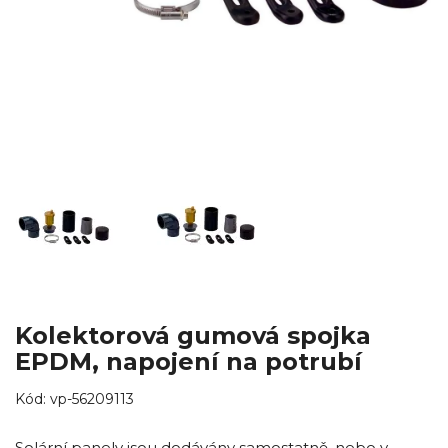
Kolektorová gumová spojka
EPDM, napojení na potrubí
Kód:
vp-56209113
Solární panely jsou dodávány samostatně, nebo v