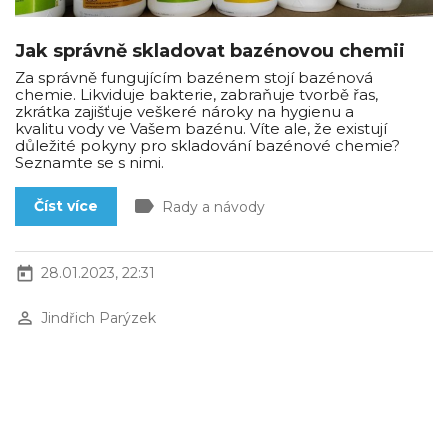
Jak správně skladovat bazénovou chemii
Za správně fungujícím bazénem stojí bazénová
chemie. Likviduje bakterie, zabraňuje tvorbě řas,
zkrátka zajišťuje veškeré nároky na hygienu a
kvalitu vody ve Vašem bazénu. Víte ale, že existují
důležité pokyny pro skladování bazénové chemie?
Seznamte se s nimi.
label
Číst více
Rady a návody
today
28.01.2023, 22:31
perm_identity
Jindřich Parýzek