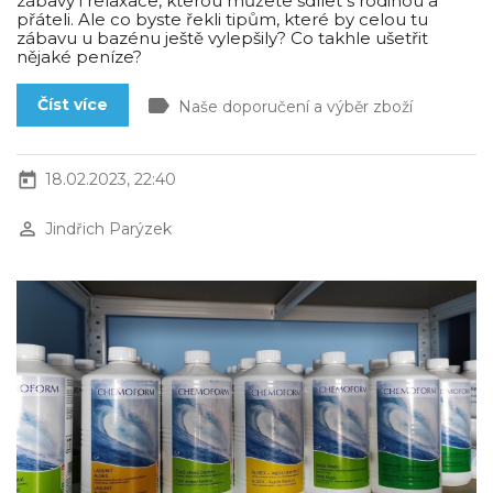
zábavy i relaxace, kterou můžete sdílet s rodinou a
přáteli. Ale co byste řekli tipům, které by celou tu
zábavu u bazénu ještě vylepšily? Co takhle ušetřit
nějaké peníze?
label
Číst více
Naše doporučení a výběr zboží
today
18.02.2023, 22:40
perm_identity
Jindřich Parýzek