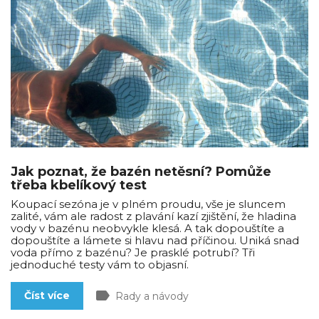
Jak poznat, že bazén netěsní? Pomůže
třeba kbelíkový test
Koupací sezóna je v plném proudu, vše je sluncem
zalité, vám ale radost z plavání kazí zjištění, že hladina
vody v bazénu neobvykle klesá. A tak dopouštíte a
dopouštíte a lámete si hlavu nad příčinou. Uniká snad
voda přímo z bazénu? Je prasklé potrubí? Tři
jednoduché testy vám to objasní.
label
Číst více
Rady a návody