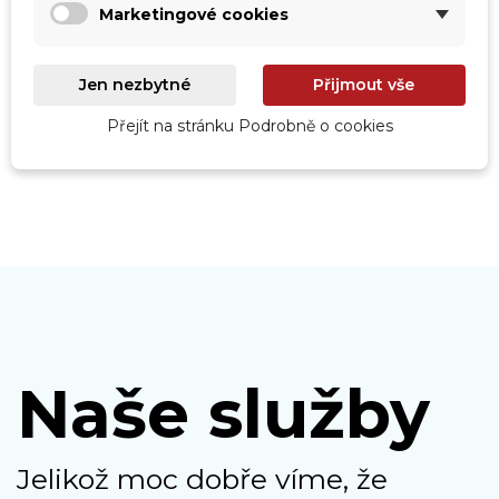
Marketingové cookies
Roboty
Prohlédnout
Jen nezbytné
Přijmout vše
Přejít na stránku Podrobně o cookies
Naše služby
Jelikož moc dobře víme, že