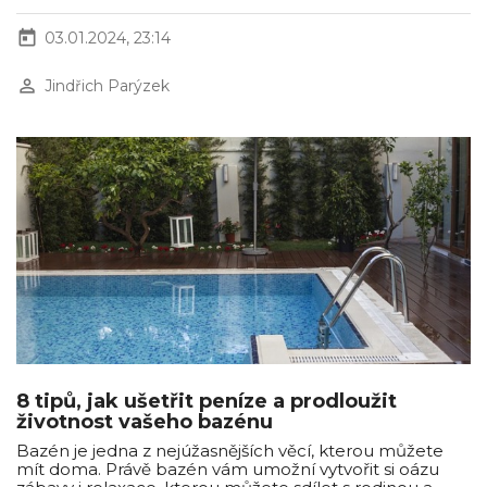
today
03.01.2024, 23:14
perm_identity
Jindřich Parýzek
8 tipů, jak ušetřit peníze a prodloužit
životnost vašeho bazénu
Bazén je jedna z nejúžasnějších věcí, kterou můžete
mít doma. Právě bazén vám umožní vytvořit si oázu