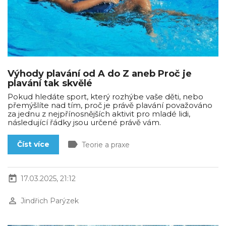
Výhody plavání od A do Z aneb Proč je
plavání tak skvělé
Pokud hledáte sport, který rozhýbe vaše děti, nebo
přemýšlíte nad tím, proč je právě plavání považováno
za jednu z nejpřínosnějších aktivit pro mladé lidi,
následující řádky jsou určené právě vám.
label
Číst více
Teorie a praxe
today
17.03.2025, 21:12
perm_identity
Jindřich Parýzek