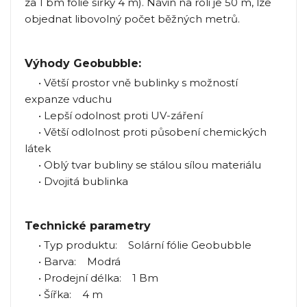
za 1 bm fólie šířky 4 m). Návin na roli je 50 m, lze
objednat libovolný počet běžných metrů.
Výhody Geobubble:
• Větší prostor vně bublinky s možností
expanze vduchu
• Lepší odolnost proti UV-záření
• Větší odlolnost proti působení chemických
látek
• Oblý tvar bubliny se stálou sílou materiálu
• Dvojitá bublinka
Technické parametry
• Typ produktu: Solární fólie Geobubble
• Barva: Modrá
• Prodejní délka: 1 Bm
• Šířka: 4 m