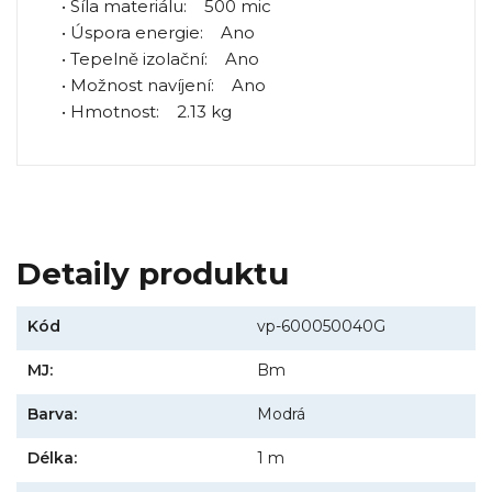
• Síla materiálu: 500 mic
• Úspora energie: Ano
• Tepelně izolační: Ano
• Možnost navíjení: Ano
• Hmotnost: 2.13 kg
Detaily produktu
Kód
vp-600050040G
MJ:
Bm
Barva:
Modrá
Délka:
1 m