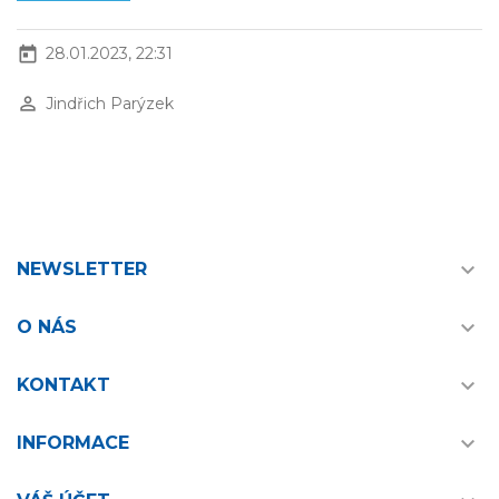
today
28.01.2023, 22:31
perm_identity
Jindřich Parýzek

NEWSLETTER

O NÁS

KONTAKT

INFORMACE