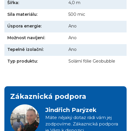
Šířka:
4,0 m
Síla materiálu:
500 mic
Úspora energie:
Ano
Možnost navíjení:
Ano
Tepelně izolační:
Ano
Typ produktu:
Solární fólie Geobubble
Zákaznická podpora
Jindřich Parýzek
Máte nějaký dotaz rádi vám jej
zodpovíme. Zákaznická podpora
je Vám k dispozici.