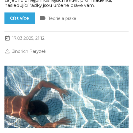
za jednu z nejpřínosnějších aktivit pro mladé lidi,
následující řádky jsou určené právě vám.
label
Číst více
Teorie a praxe
today
17.03.2025, 21:12
perm_identity
Jindřich Parýzek