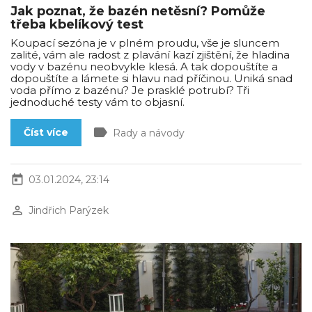
Jak poznat, že bazén netěsní? Pomůže
třeba kbelíkový test
Koupací sezóna je v plném proudu, vše je sluncem
zalité, vám ale radost z plavání kazí zjištění, že hladina
vody v bazénu neobvykle klesá. A tak dopouštíte a
dopouštíte a lámete si hlavu nad příčinou. Uniká snad
voda přímo z bazénu? Je prasklé potrubí? Tři
jednoduché testy vám to objasní.
label
Číst více
Rady a návody
today
03.01.2024, 23:14
perm_identity
Jindřich Parýzek