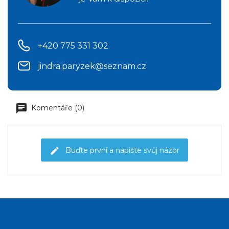
+420 775 331 302
jindra.paryzek@seznam.cz
Komentáře (0)
Buďte první a napište svůj názor