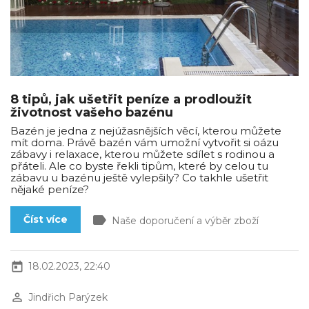
8 tipů, jak ušetřit peníze a prodloužit
životnost vašeho bazénu
Bazén je jedna z nejúžasnějších věcí, kterou můžete
mít doma. Právě bazén vám umožní vytvořit si oázu
zábavy i relaxace, kterou můžete sdílet s rodinou a
přáteli. Ale co byste řekli tipům, které by celou tu
zábavu u bazénu ještě vylepšily? Co takhle ušetřit
nějaké peníze?
label
Číst více
Naše doporučení a výběr zboží
today
18.02.2023, 22:40
perm_identity
Jindřich Parýzek