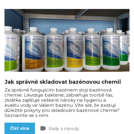
Jak správně skladovat bazénovou chemii
Za správně fungujícím bazénem stojí bazénová
chemie. Likviduje bakterie, zabraňuje tvorbě řas,
zkrátka zajišťuje veškeré nároky na hygienu a
kvalitu vody ve Vašem bazénu. Víte ale, že existují
důležité pokyny pro skladování bazénové chemie?
Seznamte se s nimi.
label
Číst více
Rady a návody