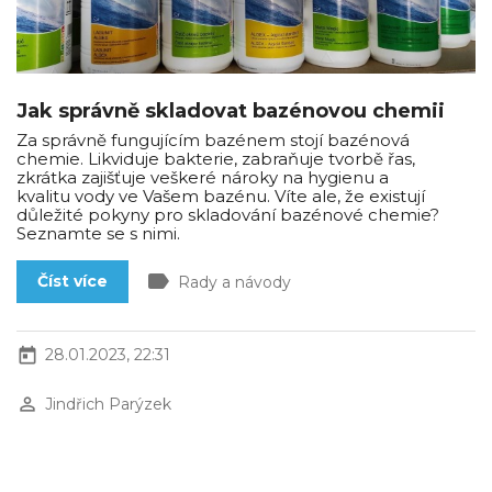
Jak správně skladovat bazénovou chemii
Za správně fungujícím bazénem stojí bazénová
chemie. Likviduje bakterie, zabraňuje tvorbě řas,
zkrátka zajišťuje veškeré nároky na hygienu a
kvalitu vody ve Vašem bazénu. Víte ale, že existují
důležité pokyny pro skladování bazénové chemie?
Seznamte se s nimi.
label
Číst více
Rady a návody
today
28.01.2023, 22:31
perm_identity
Jindřich Parýzek