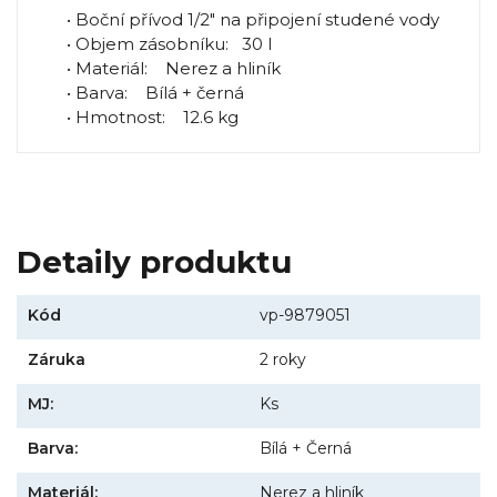
• Boční přívod 1/2" na připojení studené vody
• Objem zásobníku: 30 l
• Materiál: Nerez a hliník
• Barva: Bílá + černá
• Hmotnost: 12.6 kg
Detaily produktu
Kód
vp-9879051
Záruka
2 roky
MJ:
Ks
Barva:
Bílá + Černá
Materiál:
Nerez a hliník