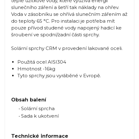
teplé užitkové vody, které využívá energii
slunečního záření a šetří tak náklady na ohřev.
Voda v zásobníku se ohřívá slunečním zářením až
do teploty 65 °C. Pro instalaci je potřeba mít
pouze přívod studené vody napojený hadicí ke
šroubení ve spodní/zadní části sprchy.
Solární sprchy CRM v provedení lakované oceli.
Použitá ocel AISI304
Hmotnost -16kg
Tyto sprchy jsou vyráběné v Evropě.
Obsah balení
• Solární sprcha
• Sada k ukotvení
Technické informace