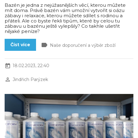
Bazén je jedna z nejúžasnějších věcí, kterou můžete
mít doma. Právě bazén vám umožní vytvořit si oázu
zábavy i relaxace, kterou můžete sdílet s rodinou a
přáteli. Ale co byste řekli tipům, které by celou tu
zábavu u bazénu ještě vylepšily? Co takhle ušetřit
nějaké peníze?
label
Číst více
Naše doporučení a výběr zboží
today
18.02.2023, 22:40
perm_identity
Jindřich Parýzek