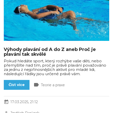
Výhody plavání od A do Z aneb Proč je
plavání tak skvělé
Pokud hledáte sport, který rozhýbe vaše děti, nebo
přemýšlíte nad tím, proč je právě plavání považováno
za jednu z nejpřínosnějších aktivit pro mladé lidi,
následující řádky jsou určené právě vám.
label
Číst více
Teorie a praxe
today
17.03.2025, 21:12