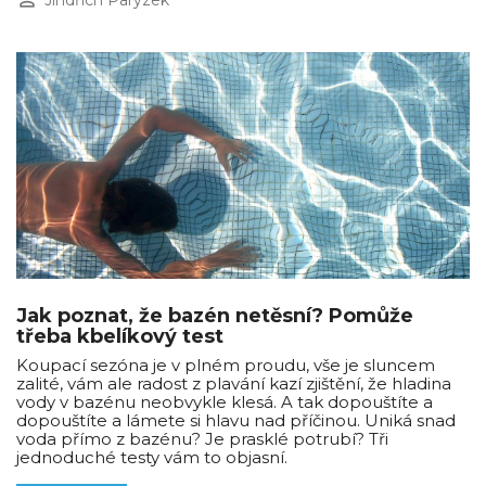
perm_identity
Jindřich Parýzek
Jak poznat, že bazén netěsní? Pomůže
třeba kbelíkový test
Koupací sezóna je v plném proudu, vše je sluncem
zalité, vám ale radost z plavání kazí zjištění, že hladina
vody v bazénu neobvykle klesá. A tak dopouštíte a
dopouštíte a lámete si hlavu nad příčinou. Uniká snad
voda přímo z bazénu? Je prasklé potrubí? Tři
jednoduché testy vám to objasní.