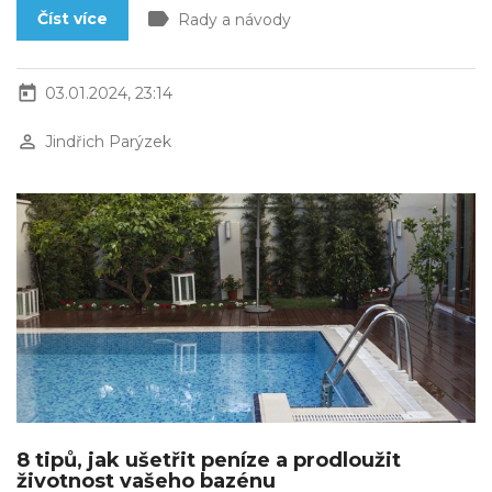
label
Číst více
Rady a návody
today
03.01.2024, 23:14
perm_identity
Jindřich Parýzek
8 tipů, jak ušetřit peníze a prodloužit
životnost vašeho bazénu